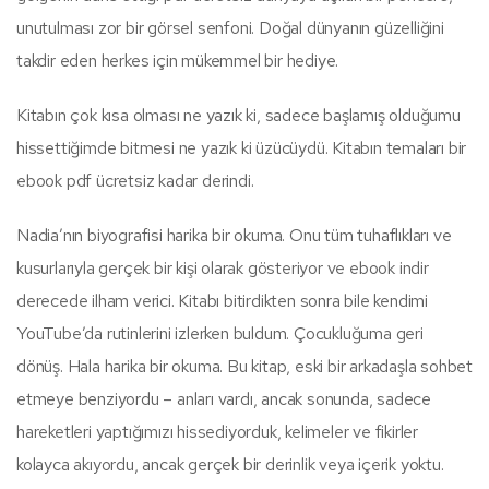
unutulması zor bir görsel senfoni. Doğal dünyanın güzelliğini
takdir eden herkes için mükemmel bir hediye.
Kitabın çok kısa olması ne yazık ki, sadece başlamış olduğumu
hissettiğimde bitmesi ne yazık ki üzücüydü. Kitabın temaları bir
ebook pdf ücretsiz kadar derindi.
Nadia’nın biyografisi harika bir okuma. Onu tüm tuhaflıkları ve
kusurlarıyla gerçek bir kişi olarak gösteriyor ve ebook indir
derecede ilham verici. Kitabı bitirdikten sonra bile kendimi
YouTube’da rutinlerini izlerken buldum. Çocukluğuma geri
dönüş. Hala harika bir okuma. Bu kitap, eski bir arkadaşla sohbet
etmeye benziyordu – anları vardı, ancak sonunda, sadece
hareketleri yaptığımızı hissediyorduk, kelimeler ve fikirler
kolayca akıyordu, ancak gerçek bir derinlik veya içerik yoktu.