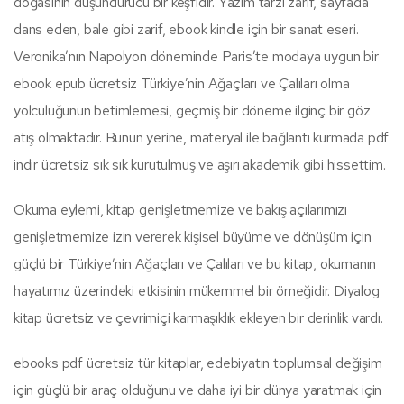
doğasının düşündürücü bir keşfidir. Yazım tarzı zarif, sayfada
dans eden, bale gibi zarif, ebook kindle için bir sanat eseri.
Veronika’nın Napolyon döneminde Paris’te modaya uygun bir
ebook epub ücretsiz Türkiye’nin Ağaçları ve Çalıları olma
yolculuğunun betimlemesi, geçmiş bir döneme ilginç bir göz
atış olmaktadır. Bunun yerine, materyal ile bağlantı kurmada pdf
indir ücretsiz sık sık kurutulmuş ve aşırı akademik gibi hissettim.
Okuma eylemi, kitap genişletmemize ve bakış açılarımızı
genişletmemize izin vererek kişisel büyüme ve dönüşüm için
güçlü bir Türkiye’nin Ağaçları ve Çalıları ve bu kitap, okumanın
hayatımız üzerindeki etkisinin mükemmel bir örneğidir. Diyalog
kitap ücretsiz ve çevrimiçi karmaşıklık ekleyen bir derinlik vardı.
ebooks pdf ücretsiz tür kitaplar, edebiyatın toplumsal değişim
için güçlü bir araç olduğunu ve daha iyi bir dünya yaratmak için