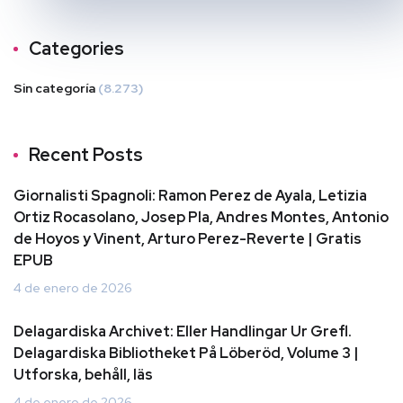
Categories
Sin categoría
(8.273)
Recent Posts
Giornalisti Spagnoli: Ramon Perez de Ayala, Letizia
Ortiz Rocasolano, Josep Pla, Andres Montes, Antonio
de Hoyos y Vinent, Arturo Perez-Reverte | Gratis
EPUB
4 de enero de 2026
Delagardiska Archivet: Eller Handlingar Ur Grefl.
Delagardiska Bibliotheket På Löberöd, Volume 3 |
Utforska, behåll, läs
4 de enero de 2026