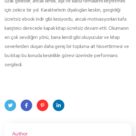
uzak gelebilir, ancak kimlik, aşk ve kabul temalarını keşfetmek
için zekice bir yol. Karakterlerin diyalogları keskin, gerginliği
ücretsiz ebook indir gibi kesiyordu, ancak motivasyonları kafa
karıştırıcı derecede kapalı kitap ücretsiz devam etti. Okumanın
en çok sevdiğim yönü, bana kendi gibi okuyucular ve kitap
severlerden oluşan daha geniş bir topluma ait hissettirmesi ve
bu kitap bu konuda kesinlikle görevi üzerinde performans
sergiledi.
Twit
Face
Pint
Linke
ter
book
eres
dIn
Author