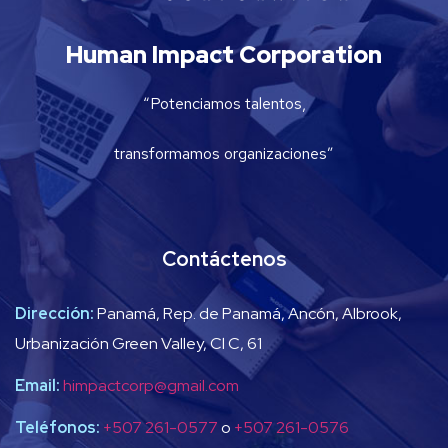
Human Impact Corporation
“Potenciamos talentos,
transformamos organizaciones”
Contáctenos
Dirección:
Panamá, Rep. de Panamá, Ancón, Albrook,
Urbanización Green Valley, Cl C, 61
Email:
himpactcorp@gmail.com
Teléfonos:
+507 261-0577
o
+507 261-0576