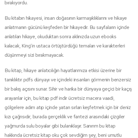
bırakıyordu.
Bu kitabın hikayesi, insan doğasının karmaşıklıklarını ve hikaye
anlatmanın gücünü keşfeden bir hikayedir. Bu sayfaların içinde
anlatılan hikaye, okuduktan sonra aklınızda uzun ebooks
kalacak, King’in ustaca örtüştürdüğü temaları ve karakterleri
düşünmeyi sizi bırakmayacak.
Bu kitap, hikaye anlatıcılığın hayatlarımıza etkisi üzerine bir
tanıklıktır pdfs dünyayı ve içindeki insanları görmenin benzersiz
bir bakış açısını sunar. Sihir ve harika bir dünyaya geçici bir kaçış
arayanlar için, bu kitap pdf indir ücretsiz macera vaadi,
gölgelere adım atıp içinde yatan sırları keşfetmek için bir deniz
kızı çağrısıdır, burada gerçeklik ve fantezi arasındaki çizgiler
yağmurda sulu boyalar gibi bulanıklaşır. Sanırım bu kitap
hakkında ücretsiz kitap oku çok sevdiğim şey, beni umutlu