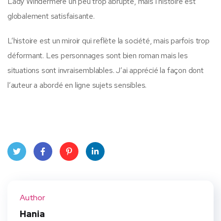
Lady Windermere un peu trop abrupte, mais l’histoire est
globalement satisfaisante.
L’histoire est un miroir qui reflète la société, mais parfois trop
déformant. Les personnages sont bien roman mais les
situations sont invraisemblables. J’ai apprécié la façon dont
l’auteur a abordé en ligne sujets sensibles.
Twit
Face
Pint
Linke
ter
book
eres
dIn
Author
t
Hania