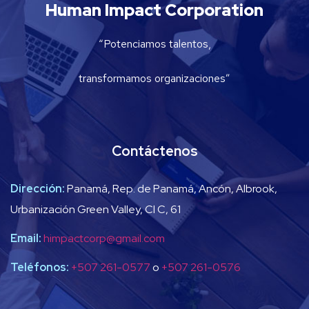
Human Impact Corporation
“Potenciamos talentos,
transformamos organizaciones”
Contáctenos
Dirección:
Panamá, Rep. de Panamá, Ancón, Albrook,
Urbanización Green Valley, Cl C, 61
Email:
himpactcorp@gmail.com
Teléfonos:
+507 261-0577
o
+507 261-0576