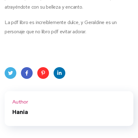
atrayéndote con su belleza y encanto.
La pdf libro es increíblemente dulce, y Geraldine es un
personaje que no libro pdf evitar adorar.
Twit
Face
Pint
Linke
ter
book
eres
dIn
Author
t
Hania