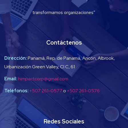
transformamos organizaciones”
Contáctenos
Dirección:
Panamá, Rep. de Panamá, Ancón, Albrook,
Urbanización Green Valley, Cl C, 61
Email:
himpactcorp@gmail.com
Teléfonos:
+507 261-0577
o
+507 261-0576
Redes Sociales