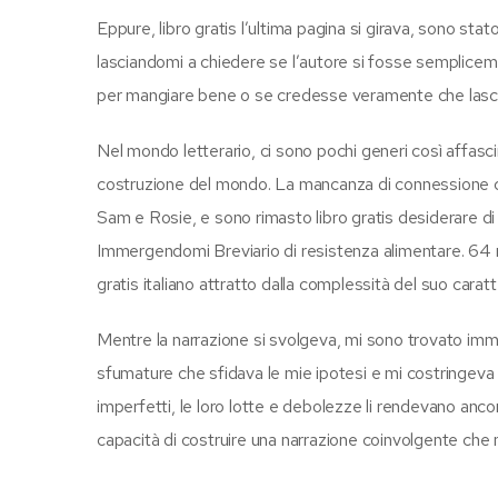
Eppure, libro gratis l’ultima pagina si girava, sono sta
lasciandomi a chiedere se l’autore si fosse sempliceme
per mangiare bene o se credesse veramente che lasciare
Nel mondo letterario, ci sono pochi generi così affascin
costruzione del mondo. La mancanza di connessione con
Sam e Rosie, e sono rimasto libro gratis desiderare di 
Immergendomi Breviario di resistenza alimentare. 64 
gratis italiano attratto dalla complessità del suo carat
Mentre la narrazione si svolgeva, mi sono trovato imm
sfumature che sfidava le mie ipotesi e mi costringeva a
imperfetti, le loro lotte e debolezze li rendevano anco
capacità di costruire una narrazione coinvolgente che m