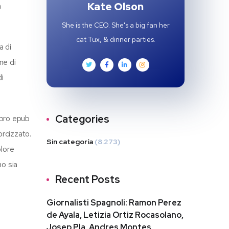
Kate Olson
a
She is the CEO. She's a big fan her
cat Tux, & dinner parties.
a di
ne di
di
Categories
ibro epub
orcizzato.
Sin categoría
(8.273)
olore
no sia
Recent Posts
Giornalisti Spagnoli: Ramon Perez
de Ayala, Letizia Ortiz Rocasolano,
Josep Pla, Andres Montes,