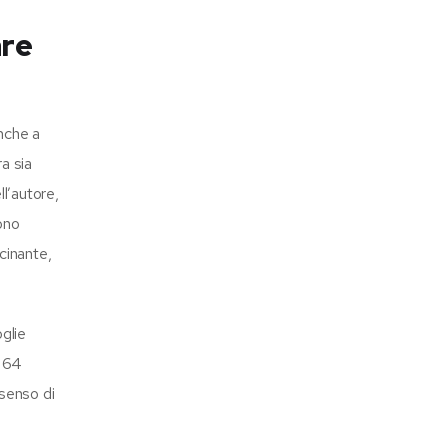
are
anche a
a sia
l’autore,
ono
cinante,
glie
. 64
 senso di