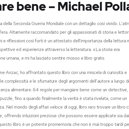
re bene – Michael Poll
a della Seconda Guerra Mondiale con un dettaglio così vivido. L’at
ll’era. Altamente raccomandato per gli appassionati di storia e lettor
 e riflessioni così forti è un attestato dell’importanza della lettura n
spettive ed esperienze attraverso la letteratura. «La storia era
e umana, e mi ha lasciato sentire mosso e libro gratis
one Anzac, ho affrontato questo libro con una miscela di curiosità e
n le complessità e le sfumature degli argomenti dell’autore a lungo 
istenza alimentare. 64 regole per mangiare bene come un detective, 
n puzzle, fino a quando finalmente la verità è stata rivelata, come un
. Nel mondo degli affari veloce di oggi, libro raro trovare un libro 
sce, offrendo intuizioni preziose che possono essere applicate sia da
in questo libro è un potente promemoria che non è mai troppo tardi pe