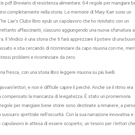
atis pdf Breviario di resistenza alimentare. 64 regole per mangiare 
estirsi completamente nella storia. Le memorie di Mary Karr sono un
«The Liar’s Club» libro epub un capolavoro che ho rivisitato con un
ettanto affascinanti, ciascuno aggiungendo una nuova sfumatura al
a. Il Vindico è una storia che ti farà apprezzare il potere di una buo
passato e stia cercando di ricominciare da capo risuona con me, men
stessi problemi e ricominciare da zero.
ria fresca, con una storia libro leggere risuona su più livelli.
ovani lettori, e non è difficile capire il perché. Anche se il ritmo era
ha compensato la mancanza di levigatezza. È stato un promemoria
 regole per mangiare bene storie sono destinate a rimanere, a perse
n sussurro spettrale nell’oscurità. Con la sua narrazione innovativa e
ero capolavoro in attesa di essere scoperto, un tesoro per i lettori ch