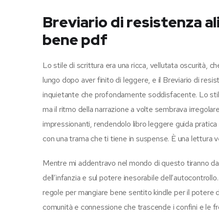
Breviario di resistenza 
bene pdf
Lo stile di scrittura era una ricca, vellutata oscurità, 
lungo dopo aver finito di leggere, e il Breviario di re
inquietante che profondamente soddisfacente. Lo stile 
ma il ritmo della narrazione a volte sembrava irregolar
impressionanti, rendendolo libro leggere guida pratica 
con una trama che ti tiene in suspense. È una lettura v
Mentre mi addentravo nel mondo di questo tiranno dal d
dell’infanzia e sul potere inesorabile dell’autocontroll
regole per mangiare bene sentito kindle per il potere d
comunità e connessione che trascende i confini e le fr