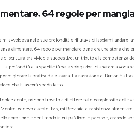
alimentare. 64 regole per mangi
che mi avvolgeva nelle sue profondità e rifiutava di lasciarmi andare, 
sistenza alimentare. 64 regole per mangiare bene era una storia che er
di scrittura era vivido e suggestivo, un tributo alla competenza del
e. La profondità e la specificità nelle spiegazioni di anatomia yoga s
per migliorare la pratica delle asana. La narrazione di Burton è affas
eloce che ti lascerà soddisfatto.
olce dente, mi sono trovato a riflettere sulle complessità delle vo
o. Mentre leggevo questo libro, mi Breviario di resistenza alimentare
ella narrazione e per il modo in cui può libro le persone, creando un
ontiere.