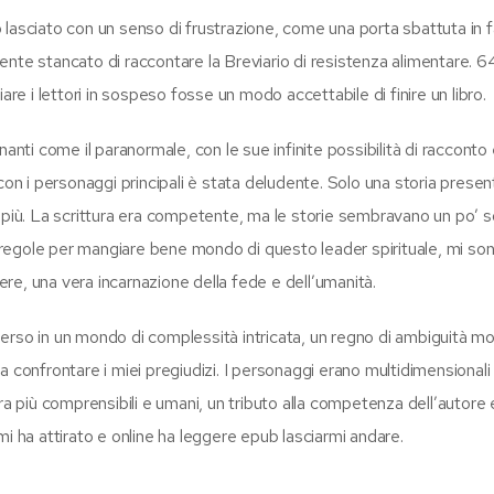
to lasciato con un senso di frustrazione, come una porta sbattuta in f
nte stancato di raccontare la Breviario di resistenza alimentare. 6
 i lettori in sospeso fosse un modo accettabile di finire un libro.
anti come il paranormale, con le sue infinite possibilità di racconto
 i personaggi principali è stata deludente. Solo una storia prese
più. La scrittura era competente, ma le storie sembravano un po’ sot
regole per mangiare bene mondo di questo leader spirituale, mi so
tere, una vera incarnazione della fede e dell’umanità.
erso in un mondo di complessità intricata, un regno di ambiguità mo
 confrontare i miei pregiudizi. I personaggi erano multidimensionali
ra più comprensibili e umani, un tributo alla competenza dell’autore e
i ha attirato e online ha leggere epub lasciarmi andare.