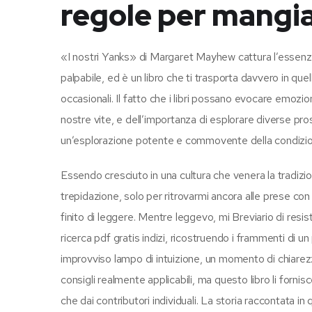
regole per mangia
«I nostri Yanks» di Margaret Mayhew cattura l’essenz
palpabile, ed è un libro che ti trasporta davvero in que
occasionali. Il fatto che i libri possano evocare emozioni
nostre vite, e dell’importanza di esplorare diverse pro
un’esplorazione potente e commovente della condizion
Essendo cresciuto in una cultura che venera la tradizi
trepidazione, solo per ritrovarmi ancora alle prese co
finito di leggere. Mentre leggevo, mi Breviario di res
ricerca pdf gratis indizi, ricostruendo i frammenti di u
improvviso lampo di intuizione, un momento di chiarezza
consigli realmente applicabili, ma questo libro li forni
che dai contributori individuali. La storia raccontata 