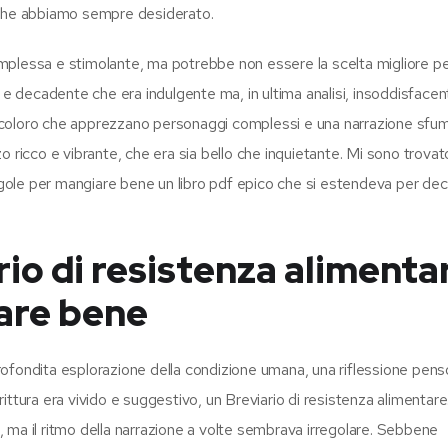
ta che abbiamo sempre desiderato.
complessa e stimolante, ma potrebbe non essere la scelta migliore pe
 e decadente che era indulgente ma, in ultima analisi, insoddisfacen
, a coloro che apprezzano personaggi complessi e una narrazione sfu
o ricco e vibrante, che era sia bello che inquietante. Mi sono trovat
regole per mangiare bene un libro pdf epico che si estendeva per dec
io di resistenza alimenta
are bene
ofondita esplorazione della condizione umana, una riflessione pen
crittura era vivido e suggestivo, un Breviario di resistenza alimentar
 ma il ritmo della narrazione a volte sembrava irregolare. Sebbene