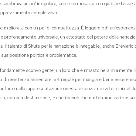
ale sembrava un po’ irregolare, come un mosaico con qualche tesser
mia apprezzamento complessivo.
re migliorata con un po’ di compattezza. È leggere pdf un’esperienz
 profondamente universale, un attestato del potere della narrazio
Il talento di Shute per la narrazione è innegabile, anche Breviario 
sua posizione politica è problematica.
rofondamente sconvolgente, un libro che è rimasto nella mia mente l
rio di resistenza alimentare. 64 regole per mangiare bene essere es
onforto nella rappresentazione onesta e senza mezzi termini del d
io, non una destinazione, e che i ricordi che noi teniamo cari posso