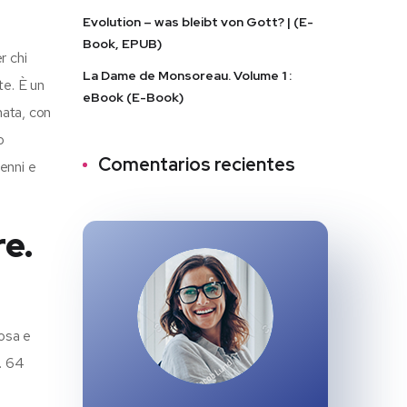
Evolution – was bleibt von Gott? | (E-
Book, EPUB)
r chi
La Dame de Monsoreau. Volume 1 :
te. È un
eBook (E-Book)
mata, con
o
Comentarios recientes
enni e
re.
sosa e
e. 64