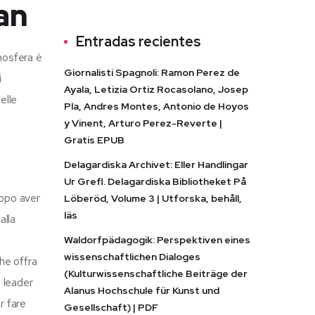
an
Entradas recientes
mosfera è
Giornalisti Spagnoli: Ramon Perez de
i
Ayala, Letizia Ortiz Rocasolano, Josep
elle
Pla, Andres Montes, Antonio de Hoyos
y Vinent, Arturo Perez-Reverte |
Gratis EPUB
Delagardiska Archivet: Eller Handlingar
Ur Grefl. Delagardiska Bibliotheket På
dopo aver
Löberöd, Volume 3 | Utforska, behåll,
läs
alla
Waldorfpädagogik: Perspektiven eines
wissenschaftlichen Dialoges
che offra
(Kulturwissenschaftliche Beiträge der
i leader
Alanus Hochschule für Kunst und
r fare
Gesellschaft) | PDF