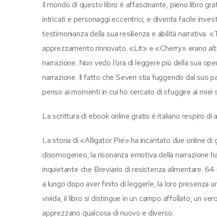
Il mondo di questo libro è affascinante, pieno libro gr
intricati e personaggi eccentrici, e diventa facile inv
testimonianza della sua resilienza e abilità narrativa. 
apprezzamento rinnovato. «Lit» e «Cherry» erano altr
narrazione. Non vedo l’ora di leggere più della sua oper
narrazione. Il fatto che Seven stia fuggendo dal suo 
penso ai momenti in cui ho cercato di sfuggire ai miei 
La scrittura di ebook online gratis è italiano respiro di a
La storia di «Alligator Pie» ha incantato due online di gi
disomogeneo, la risonanza emotiva della narrazione 
inquietante che Breviario di resistenza alimentare. 64
a lungo dopo aver finito di leggerle, la loro presenza u
vivida, il libro si distingue in un campo affollato, un v
apprezzano qualcosa di nuovo e diverso.