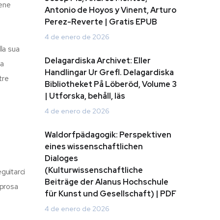
bene
Antonio de Hoyos y Vinent, Arturo
Perez-Reverte | Gratis EPUB
4 de enero de 2026
la sua
Delagardiska Archivet: Eller
na
Handlingar Ur Grefl. Delagardiska
tre
Bibliotheket På Löberöd, Volume 3
| Utforska, behåll, läs
4 de enero de 2026
Waldorfpädagogik: Perspektiven
eines wissenschaftlichen
Dialoges
(Kulturwissenschaftliche
guitarci
Beiträge der Alanus Hochschule
 prosa
für Kunst und Gesellschaft) | PDF
e
4 de enero de 2026