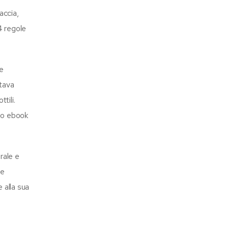
accia,
4 regole
 e
ntava
tili.
no ebook
rale e
 e
 alla sua