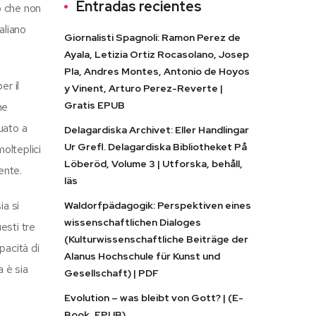
Entradas recientes
o che non
aliano
Giornalisti Spagnoli: Ramon Perez de
Ayala, Letizia Ortiz Rocasolano, Josep
Pla, Andres Montes, Antonio de Hoyos
er il
y Vinent, Arturo Perez-Reverte |
Gratis EPUB
ne
uato a
Delagardiska Archivet: Eller Handlingar
Ur Grefl. Delagardiska Bibliotheket På
olteplici
Löberöd, Volume 3 | Utforska, behåll,
ente.
läs
ia si
Waldorfpädagogik: Perspektiven eines
wissenschaftlichen Dialoges
esti tre
(Kulturwissenschaftliche Beiträge der
pacità di
Alanus Hochschule für Kunst und
a è sia
Gesellschaft) | PDF
Evolution – was bleibt von Gott? | (E-
Book, EPUB)