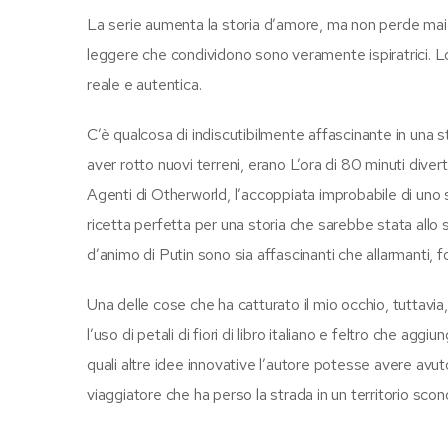
La serie aumenta la storia d’amore, ma non perde mai di 
leggere che condividono sono veramente ispiratrici. 
reale e autentica.
C’è qualcosa di indiscutibilmente affascinante in una s
aver rotto nuovi terreni, erano L’ora di 80 minuti dive
Agenti di Otherworld, l’accoppiata improbabile di uno
ricetta perfetta per una storia che sarebbe stata allo 
d’animo di Putin sono sia affascinanti che allarmanti,
Una delle cose che ha catturato il mio occhio, tuttavia,
l’uso di petali di fiori di libro italiano e feltro che a
quali altre idee innovative l’autore potesse avere avuto 
viaggiatore che ha perso la strada in un territorio sco