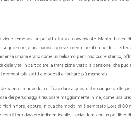
isoluzione sembrava un po’ affrettata e conveniente. Mentre finisco d
e soggezione, e una nuova apprezzamento per il online della lettera
l’esperienza umana erano come un balsamo per il mio cuore stanco, of
della vita, in particolare la transizione verso la pensione, che può
 i momenti più sottili e modesti a risultare più memorabili.
deludente, rendendolo difficile dare a questo libro cinque stelle pie
enziosa dei personaggi a risuonare maggiormente in me, come una br
i fiori in fiore, eppure, in qualche modo, mi è sembrato L’ora di 80 
so il libro davvero indimenticabile, lasciandomi con un pdf libro di