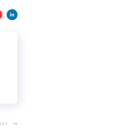
t
Linke
s
dIn
EXT