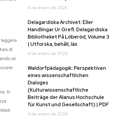
4 de enero de 2026
Delagardiska Archivet: Eller
Handlingar Ur Grefl. Delagardiska
Bibliotheket På Löberöd, Volume 3
i leggere
| Utforska, behåll, läs
tura di
4 de enero de 2026
frendo un
 essere
Waldorfpädagogik: Perspektiven
eines wissenschaftlichen
Dialoges
(Kulturwissenschaftliche
ne. In
Beiträge der Alanus Hochschule
ezza
für Kunst und Gesellschaft) | PDF
minuti
4 de enero de 2026