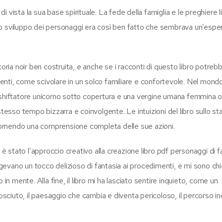
vista la sua base spirituale. La fede della famiglia e le preghiere l
Lo sviluppo dei personaggi era così ben fatto che sembrava un’espe
toria noir ben costruita, e anche se i racconti di questo libro potreb
rtenti, come scivolare in un solco familiare e confortevole. Nel mondo
 shiftatore unicorno sotto copertura e una vergine umana femmina on
stesso tempo bizzarra e coinvolgente. Le intuizioni del libro sullo st
 fornendo una comprensione completa delle sue azioni.
 è stato l’approccio creativo alla creazione libro pdf personaggi di f
ggiungevano un tocco delizioso di fantasia ai procedimenti, e mi sono ch
in mente. Alla fine, il libro mi ha lasciato sentire inquieto, come un
nosciuto, il paesaggio che cambia e diventa pericoloso, il percorso in