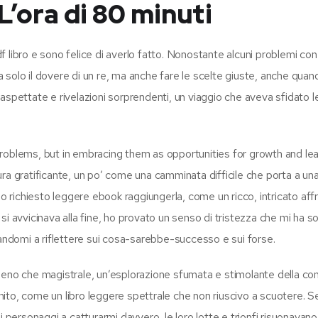
L’ora di 80 minuti
 libro e sono felice di averlo fatto. Nonostante alcuni problemi con 
rda solo il dovere di un re, ma anche fare le scelte giuste, anche qua
 inaspettate e rivelazioni sorprendenti, un viaggio che aveva sfidato l
roblems, but in embracing them as opportunities for growth and lea
ttura gratificante, un po’ come una camminata difficile che porta a una
zo richiesto leggere ebook raggiungerla, come un ricco, intricato af
si avvicinava alla fine, ho provato un senso di tristezza che mi ha
iandomi a riflettere sui cosa-sarebbe-successo e sui forse.
meno che magistrale, un’esplorazione sfumata e stimolante della co
ito, come un libro leggere spettrale che non riuscivo a scuotere. 
i personaggi a catturarmi davvero, le loro lotte e trionfi risuonavano