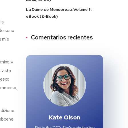
La Dame de Monsoreau. Volume 1 :
eBook (E-Book)
la
ndo sono
Comentarios recientes
e mie
rning.»
 vista
fresco
 sommerso,
ndizione
Kate Olson
Sebbene
She is the CEO. She's a big fan her