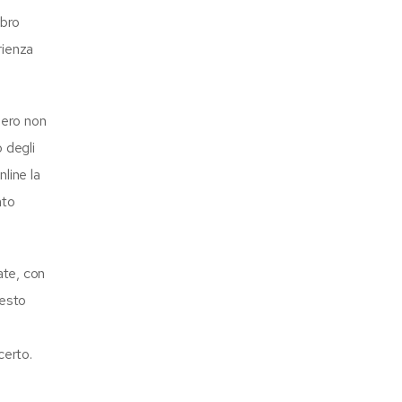
ibro
rienza
bero non
 degli
line la
ato
ate, con
iesto
certo.