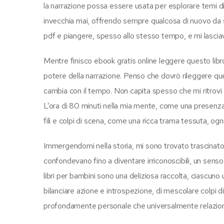
la narrazione possa essere usata per esplorare temi di 
invecchia mai, offrendo sempre qualcosa di nuovo da sco
pdf e piangere, spesso allo stesso tempo, e mi lascia
Mentre finisco ebook gratis online leggere questo lib
potere della narrazione. Penso che dovrò rileggere que
cambia con il tempo. Non capita spesso che mi ritrovi 
L’ora di 80 minuti nella mia mente, come una presenza 
fili e colpi di scena, come una ricca trama tessuta, og
Immergendomi nella storia, mi sono trovato trascinato i
confondevano fino a diventare irriconoscibili, un sens
libri per bambini sono una deliziosa raccolta, ciascuno u
bilanciare azione e introspezione, di mescolare colpi di
profondamente personale che universalmente relaziona