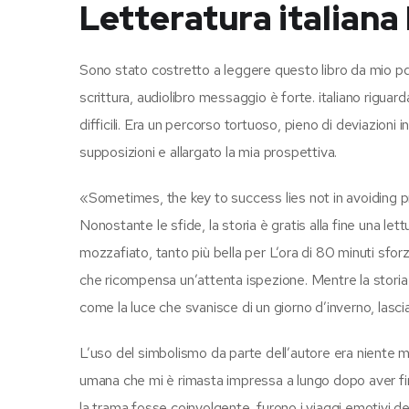
Letteratura italiana 
Sono stato costretto a leggere questo libro da mio pdf
scrittura, audiolibro messaggio è forte. italiano rigua
difficili. Era un percorso tortuoso, pieno di deviazioni
supposizioni e allargato la mia prospettiva.
«Sometimes, the key to success lies not in avoiding p
Nonostante le sfide, la storia è gratis alla fine una le
mozzafiato, tanto più bella per L’ora di 80 minuti sfor
che ricompensa un’attenta ispezione. Mentre la storia 
come la luce che svanisce di un giorno d’inverno, lasc
L’uso del simbolismo da parte dell’autore era niente 
umana che mi è rimasta impressa a lungo dopo aver fin
la trama fosse coinvolgente, furono i viaggi emotivi de