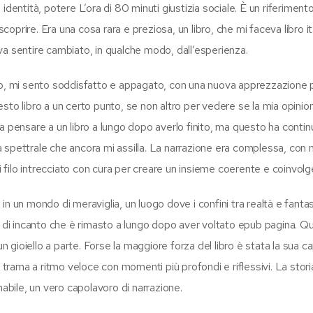
identità, potere L’ora di 80 minuti giustizia sociale. È un riferiment
prire. Era una cosa rara e preziosa, un libro, che mi faceva libro it
va sentire cambiato, in qualche modo, dall’esperienza.
ro, mi sento soddisfatto e appagato, con una nuova apprezzazione p
sto libro a un certo punto, se non altro per vedere se la mia opinio
a pensare a un libro a lungo dopo averlo finito, ma questo ha contin
spettrale che ancora mi assilla. La narrazione era complessa, con m
ni filo intrecciato con cura per creare un insieme coerente e coinvolg
n un mondo di meraviglia, un luogo dove i confini tra realtà e fantas
o di incanto che è rimasto a lungo dopo aver voltato epub pagina. Qu
n gioiello a parte. Forse la maggiore forza del libro è stata la sua ca
 trama a ritmo veloce con momenti più profondi e riflessivi. La stori
bile, un vero capolavoro di narrazione.