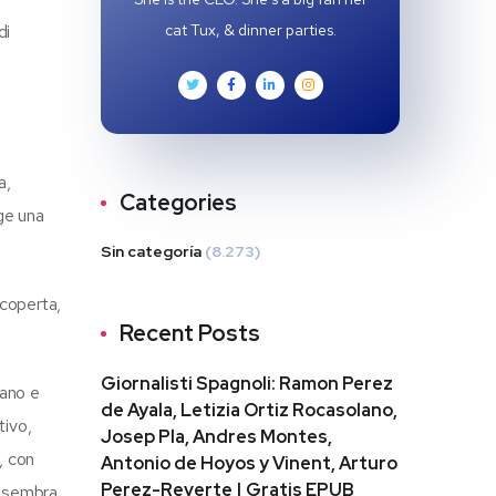
di
cat Tux, & dinner parties.
a,
Categories
ge una
Sin categoría
(8.273)
scoperta,
Recent Posts
Giornalisti Spagnoli: Ramon Perez
mano e
de Ayala, Letizia Ortiz Rocasolano,
tivo,
Josep Pla, Andres Montes,
, con
Antonio de Hoyos y Vinent, Arturo
Perez-Reverte | Gratis EPUB
i sembra