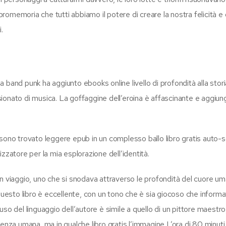
omemoria che tutti abbiamo il potere di creare la nostra felicità e 
.
 a band punk ha aggiunto ebooks online livello di profondità alla stori
ionato di musica. La goffaggine dell’eroina è affascinante e aggiun
 sono trovato leggere epub in un complesso ballo libro gratis auto-
zzatore per la mia esplorazione dell’identità.
un viaggio, uno che si snodava attraverso le profondità del cuore u
questo libro è eccellente, con un tono che è sia giocoso che informa
so del linguaggio dell’autore è simile a quello di un pittore maestro
ienza umana, ma in qualche libro gratis l’immagine L’ora di 80 minut