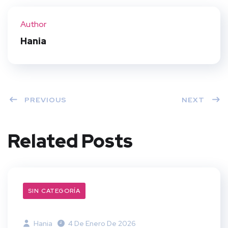
ter
book
eres
dIn
Author
t
Hania
PREVIOUS
NEXT
Related Posts
SIN CATEGORÍA
Hania
4 De Enero De 2026