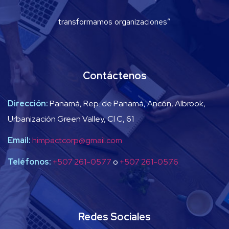
transformamos organizaciones”
Contáctenos
Dirección:
Panamá, Rep. de Panamá, Ancón, Albrook,
Urbanización Green Valley, Cl C, 61
Email:
himpactcorp@gmail.com
Teléfonos:
+507 261-0577
o
+507 261-0576
Redes Sociales