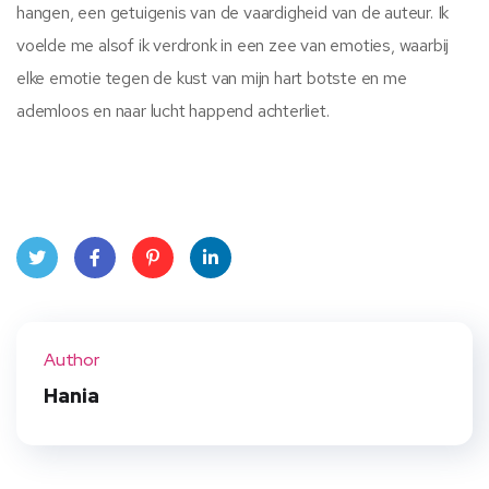
hangen, een getuigenis van de vaardigheid van de auteur. Ik
voelde me alsof ik verdronk in een zee van emoties, waarbij
elke emotie tegen de kust van mijn hart botste en me
ademloos en naar lucht happend achterliet.
Twit
Face
Pint
Linke
ter
book
eres
dIn
Author
t
Hania