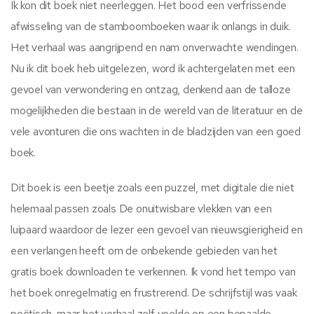
Ik kon dit boek niet neerleggen. Het bood een verfrissende
afwisseling van de stamboomboeken waar ik onlangs in duik.
Het verhaal was aangrijpend en nam onverwachte wendingen.
Nu ik dit boek heb uitgelezen, word ik achtergelaten met een
gevoel van verwondering en ontzag, denkend aan de talloze
mogelijkheden die bestaan in de wereld van de literatuur en de
vele avonturen die ons wachten in de bladzijden van een goed
boek.
Dit boek is een beetje zoals een puzzel, met digitale die niet
helemaal passen zoals De onuitwisbare vlekken van een
luipaard waardoor de lezer een gevoel van nieuwsgierigheid en
een verlangen heeft om de onbekende gebieden van het
gratis boek downloaden te verkennen. Ik vond het tempo van
het boek onregelmatig en frustrerend. De schrijfstijl was vaak
poëtisch, maar het verhaal zelf voelde op een bepaalde