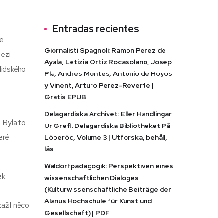
Entradas recientes
je
Giornalisti Spagnoli: Ramon Perez de
mezi
Ayala, Letizia Ortiz Rocasolano, Josep
lidského
Pla, Andres Montes, Antonio de Hoyos
y Vinent, Arturo Perez-Reverte |
Gratis EPUB
Delagardiska Archivet: Eller Handlingar
. Byla to
Ur Grefl. Delagardiska Bibliotheket På
eré
Löberöd, Volume 3 | Utforska, behåll,
läs
Waldorfpädagogik: Perspektiven eines
ek
wissenschaftlichen Dialoges
(Kulturwissenschaftliche Beiträge der
a
Alanus Hochschule für Kunst und
zažil něco
Gesellschaft) | PDF