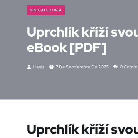
SIN CATEGORÍA
Uprchlík kříží svo
eBook [PDF]
Hania
7 De Septiembre De 2025
0 Comm
Uprchlík kříží svo