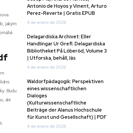
Antonio de Hoyos y Vinent, Arturo
Perez-Reverte | Gratis EPUB
ahova
4 de enero de 2026
ob, jakým
 pomáhá
Delagardiska Archivet: Eller
Handlingar Ur Grefl. Delagardiska
Bibliotheket På Löberöd, Volume 3
df
| Utforska, behåll, läs
4 de enero de 2026
em
Waldorfpädagogik: Perspektiven
lidmi.
eines wissenschaftlichen
iky. Budu
Dialoges
u, ale
(Kulturwissenschaftliche
Beiträge der Alanus Hochschule
für Kunst und Gesellschaft) | PDF
h
4 de enero de 2026