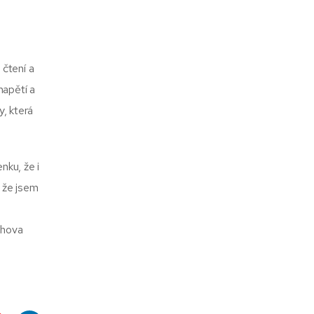
 čtení a
napětí a
y, která
nku, že i
, že jsem
ahova