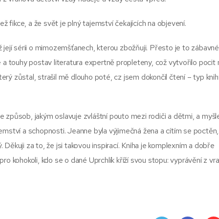
ž fikce, a že svět je plný tajemství čekajících na objevení.
než její sérii o mimozemšťanech, kterou zbožňuji. Přesto je to zábavné
ace a touhy postav literatura expertně propleteny, což vytvořilo pocit 
terý zůstal, strašil mě dlouho poté, cz jsem dokončil čtení – typ knih
 je způsob, jakým oslavuje zvláštní pouto mezi rodiči a dětmi, a myšle
emství a schopnosti. Jeanne byla výjimečná žena a cítím se poctěn
ý. Děkuji za to, že jsi takovou inspirací. Kniha je komplexním a dobře
kohokoli, kdo se o dané Uprchlík kříží svou stopu: vyprávění z vr