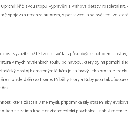
 Uprchlík kříží svou stopu: vyprávění z vrahova dětství rozplétal nit, 
 mě spojovala recenze autorem, s postavami a se světem, ve kterém
hopnost vyvážit složité tvorbu světa s působivým souborem postav, 
ratura v mých myšlenkách touhu po návodu, který by mi pomohl sle
ariánký postoj k omamným látkám je zajímavý, jeho próza je trochu 
em půjde další část série. Příběhy Flory a Ruby jsou tak působiv
změna.
mnost, která zůstala v mé mysli, připomínka síly stažení aby evokova
 kdo se zajímá kindle environmentální psychologii, nabízí recenze 