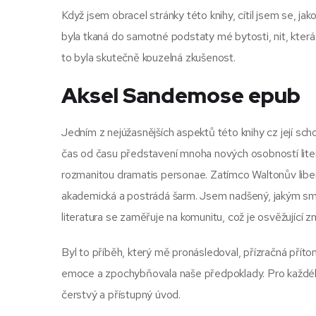
Když jsem obracel stránky této knihy, cítil jsem se, jako
byla tkaná do samotné podstaty mé bytosti, nit, která
to byla skutečně kouzelná zkušenost.
Aksel Sandemose epub
Jedním z nejúžasnějších aspektů této knihy cz její sc
čas od času představení mnoha nových osobností lite
rozmanitou dramatis personae. Zatímco Waltonův libert
akademická a postrádá šarm. Jsem nadšený, jakým směr
literatura se zaměřuje na komunitu, což je osvěžující 
Byl to příběh, který mě pronásledoval, přízračná příto
emoce a zpochybňovala naše předpoklady. Pro každého,
čerstvý a přístupný úvod.