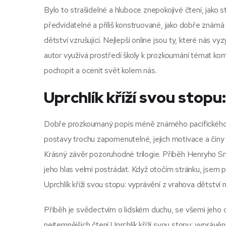
Bylo to strašidelné a hluboce znepokojivé čtení, jako st
předvídatelné a příliš konstruované, jako dobře známá 
dětství vzrušující. Nejlepší online jsou ty, které nás v
autor využívá prostředí školy k prozkoumání témat komu
pochopit a ocenit svět kolem nás.
Uprchlík kříží svou stopu
Dobře prozkoumaný popis méně známého pacifického ve
postavy trochu zapomenutelné, jejich motivace a činy 
Krásný závěr pozoruhodné trilogie. Příběh Henryho Smar
jeho hlas velmi postrádat. Když otočím stránku, jsem 
Uprchlík kříží svou stopu: vyprávění z vrahova dětstv
Příběh je svědectvím o lidském duchu, se všemi jeho 
nejtemnějších čtení Uprchlík kříží svou stopu: vyprávě