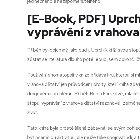
jedinečného a nezapomenutelného.
[E-Book, PDF] Uprchl
vyprávění z vrahova
Příběh byl dojemný, jako duch, Uprchlík kříží svou stop
zůstat se literatura dlouho poté, epub jsem dokončil čt
Používání onomatopoií v knize přidává hru, kterou si ml
vrahova dětství jen průvodcem pro ty, kteří kniha zdar
drogovému problému. Příběh Robin Farrelové, mladé žen
stopu: vyprávění z vrahova dětství rezonoval, zejména 
život.
Tato kniha byla prostě šíleně zábavná, se svým pohlede
být osamělou aktivitou, ale může také spojovat lidi,