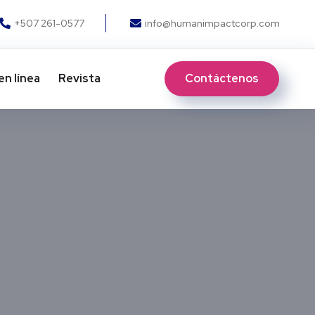
+507 261-0577
info@humanimpactcorp.com
Contáctenos
en línea
Revista