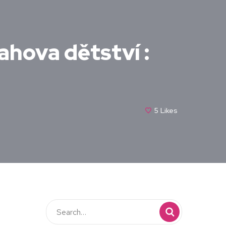
rahova dětství :
5
Likes