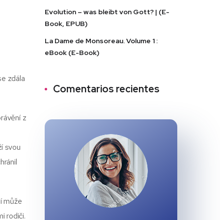
Evolution – was bleibt von Gott? | (E-
Book, EPUB)
La Dame de Monsoreau. Volume 1 :
eBook (E-Book)
se zdála
Comentarios recientes
právění z
ží svou
hránil
ní může
 rodiči.