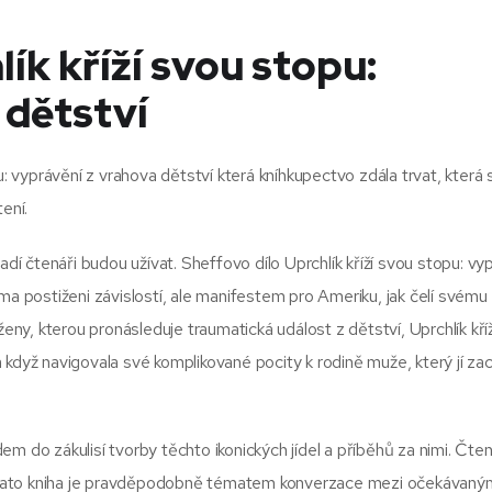
ík kříží svou stopu:
 dětství
u: vyprávění z vrahova dětství která kníhkupectvo zdála trvat, která 
ení.
adí čtenáři budou užívat. Sheffovo dílo Uprchlík kříží svou stopu: vy
ma postiženi závislostí, ale manifestem pro Ameriku, jak čelí svému
y, kterou pronásleduje traumatická událost z dětství, Uprchlík kří
když navigovala své komplikované pocity k rodině muže, který jí zac
m do zákulisí tvorby těchto ikonických jídel a příběhů za nimi. Čte
 a tato kniha je pravděpodobně tématem konverzace mezi očekávanými