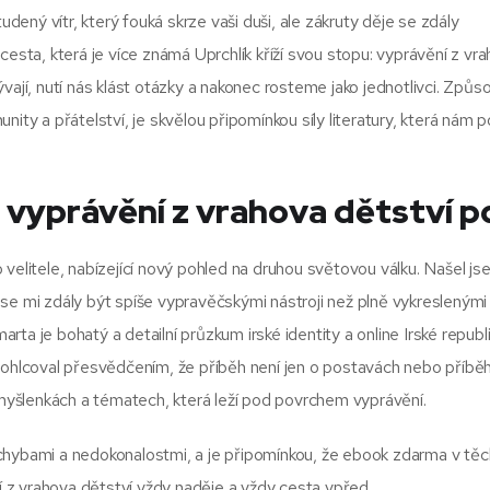
udený vítr, který fouká skrze vaši duši, ale zákruty děje se zdály
cesta, která je více známá Uprchlík kříží svou stopu: vyprávění z vr
yzývají, nutí nás klást otázky a nakonec rosteme jako jednotlivci. Způs
nity a přátelství, je skvělou připomínkou síly literatury, která nám
: vyprávění z vrahova dětství p
litele, nabízející nový pohled na druhou světovou válku. Našel js
se mi zdály být spíše vypravěčskými nástroji než plně vykreslenými 
ta je bohatý a detailní průzkum irské identity a online Irské republ
pohlcoval přesvědčením, že příběh není jen o postavách nebo příběh
í myšlenkách a tématech, která leží pod povrchem vyprávění.
chybami a nedokonalostmi, a je připomínkou, že ebook zdarma v těc
ní z vrahova dětství vždy naděje a vždy cesta vpřed.