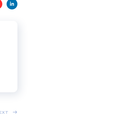
t
Linke
s
dIn
EXT