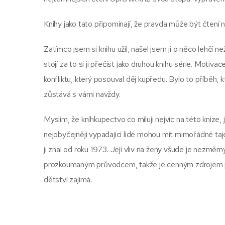
Knihy jako tato připomínají, že pravda může být čtení ne
Zatímco jsem si knihu užil, našel jsem ji o něco lehčí 
stojí za to si ji přečíst jako druhou knihu série. Motiv
konfliktu, který posouval děj kupředu. Bylo to příběh, k
zůstává s vámi navždy.
Myslím, že kníhkupectvo co miluji nejvíc na této knize,
nejobyčejněji vypadající lidé mohou mít mimořádné taj
ji znal od roku 1973. Její vliv na ženy všude je nezměrn
prozkoumaným průvodcem, takže je cenným zdrojem pro 
dětství zajímá.