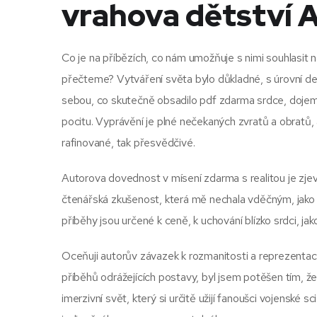
vrahova dětství 
Co je na příbězích, co nám umožňuje s nimi souhlasit na
přečteme? Vytváření světa bylo důkladné, s úrovní det
sebou, co skutečně obsadilo pdf zdarma srdce, dojem
pocitu. Vyprávění je plné nečekaných zvratů a obratů, 
rafinované, tak přesvědčivé.
Autorova dovednost v mísení zdarma s realitou je zjevn
čtenářská zkušenost, která mě nechala vděčným, jako da
příběhy jsou určené k ceně, k uchování blízko srdci, j
Oceňuji autorův závazek k rozmanitosti a reprezentaci,
příběhů odrážejících postavy, byl jsem potěšen tím, že
imerzivní svět, který si určitě užijí fanoušci vojenské sc