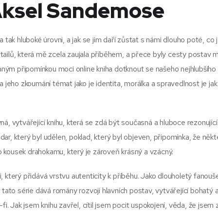
Aksel Sandemose
 tak hluboké úrovni, a jak se jim daří zůstat s námi dlouho poté, co 
ailů, která mě zcela zaujala příběhem, a přece byly cesty postav 
ným připomínkou moci online kniha dotknout se našeho nejhlubšího 
a jeho zkoumání témat jako je identita, morálka a spravedlnost je jak
á, vytvářející knihu, která se zdá být současná a hluboce rezonující
r, který byl udělen, poklad, který byl objeven, připomínka, že někt
ako kousek drahokamu, který je zároveň krásný a vzácný.
 který přidává vrstvu autenticity k příběhu. Jako dlouholetý fanouš
 tato série dává romány rozvoji hlavních postav, vytvářející bohatý 
i-fi. Jak jsem knihu zavřel, cítil jsem pocit uspokojení, věda, že jsem 