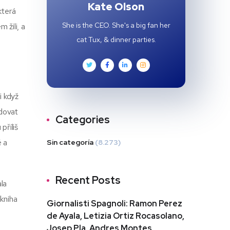
Kate Olson
která
She is the CEO. She's a big fan her
 žili, a
cat Tux, & dinner parties.
i když
dovat
Categories
příliš
é a
Sin categoría
(8.273)
Recent Posts
la
kniha
Giornalisti Spagnoli: Ramon Perez
de Ayala, Letizia Ortiz Rocasolano,
Josep Pla, Andres Montes,