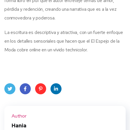
forma libro en pdf que el autor entreteje temas de amor,
pérdida y redención, creando una narrativa que es a la vez
conmovedora y poderosa.
La escritura es descriptiva y atractiva, con un fuerte enfoque
en los detalles sensoriales que hacen que el El Espejo de la
Moda cobre online en un vívido technicolor.
Twit
Face
Pint
Linke
ter
book
eres
dIn
Author
t
Hania