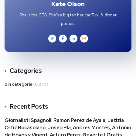
Kate Olson
She is the CEO. She's a big fan her cat Tux, & dinner
parties.
Categories
Sin categoría
(8.273)
Recent Posts
Giornalisti Spagnoli: Ramon Perez de Ayala, Letizia
Ortiz Rocasolano, Josep Pla, Andres Montes, Antonio
de Hoyos y Vinent, Arturo Perez-Reverte | Gratis