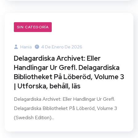
SIN CATEGORÍA
Hania
4 De Enero De 2026
Delagardiska Archivet: Eller
Handlingar Ur Grefl. Delagardiska
Bibliotheket På Löberöd, Volume 3
| Utforska, behåll, läs
Delagardiska Archivet: Eller Handlingar Ur Grefl.
Delagardiska Bibliotheket På Löberöd, Volume 3
(Swedish Edition)...