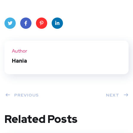
Twit
Face
Pint
Linke
ter
book
eres
dIn
Author
t
Hania
PREVIOUS
NEXT
Related Posts