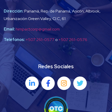
Dirección:
Panamá, Rep. de Panamá, Ancón, Albrook,
Urbanización Green Valley, Cl C, 61
Email:
himpactcorp@gmail.com
Teléfonos:
+507 261-0577
o
+507 261-0576
Redes Sociales