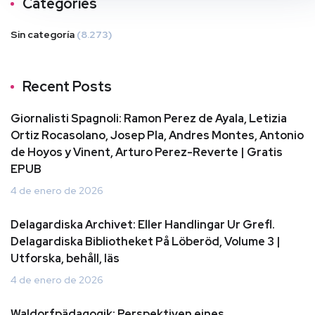
Categories
Sin categoría
(8.273)
Recent Posts
Giornalisti Spagnoli: Ramon Perez de Ayala, Letizia
Ortiz Rocasolano, Josep Pla, Andres Montes, Antonio
de Hoyos y Vinent, Arturo Perez-Reverte | Gratis
EPUB
4 de enero de 2026
Delagardiska Archivet: Eller Handlingar Ur Grefl.
Delagardiska Bibliotheket På Löberöd, Volume 3 |
Utforska, behåll, läs
4 de enero de 2026
Waldorfpädagogik: Perspektiven eines