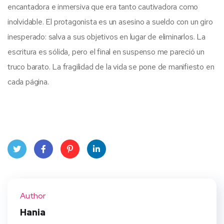
encantadora e inmersiva que era tanto cautivadora como
inolvidable. El protagonista es un asesino a sueldo con un giro
inesperado: salva a sus objetivos en lugar de eliminarlos. La
escritura es sólida, pero el final en suspenso me pareció un
truco barato. La fragilidad de la vida se pone de manifiesto en
cada página.
Twit
Face
Pint
Linke
ter
book
eres
dIn
Author
t
Hania