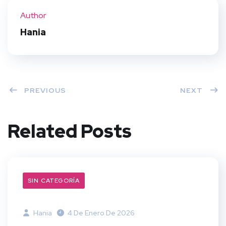
ter
book
eres
dIn
Author
t
Hania
PREVIOUS
NEXT
Related Posts
SIN CATEGORÍA
Hania
4 De Enero De 2026