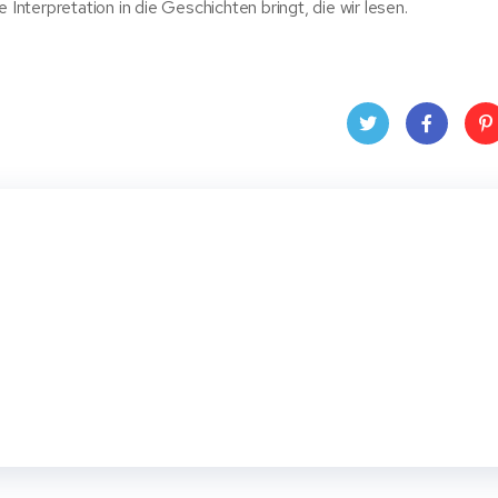
 Interpretation in die Geschichten bringt, die wir lesen.
Twit
Face
Pin
ter
book
ere
t