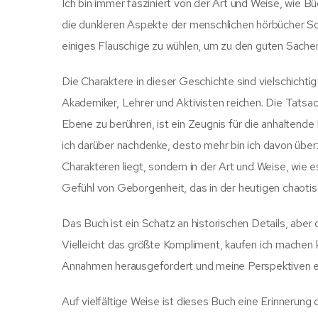
Ich bin immer fasziniert von der Art und Weise, wie B
die dunkleren Aspekte der menschlichen hörbücher Sc
einiges Flauschige zu wühlen, um zu den guten Sache
Die Charaktere in dieser Geschichte sind vielschichti
Akademiker, Lehrer und Aktivisten reichen. Die Tatsac
Ebene zu berühren, ist ein Zeugnis für die anhaltend
ich darüber nachdenke, desto mehr bin ich davon über
Charakteren liegt, sondern in der Art und Weise, wie 
Gefühl von Geborgenheit, das in der heutigen chaotisc
Das Buch ist ein Schatz an historischen Details, abe
Vielleicht das größte Kompliment, kaufen ich machen
Annahmen herausgefordert und meine Perspektiven er
Auf vielfältige Weise ist dieses Buch eine Erinnerung 