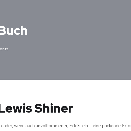
 Buch
ents
Lewis Shiner
nierender, wenn auch unvollkommener, Edelstein – eine packende Erf