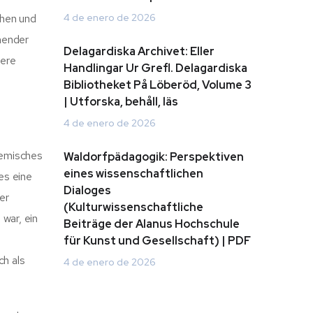
ehen und
4 de enero de 2026
hender
Delagardiska Archivet: Eller
dere
Handlingar Ur Grefl. Delagardiska
Bibliotheket På Löberöd, Volume 3
| Utforska, behåll, läs
4 de enero de 2026
demisches
Waldorfpädagogik: Perspektiven
eines wissenschaftlichen
es eine
Dialoges
er
(Kulturwissenschaftliche
 war, ein
Beiträge der Alanus Hochschule
für Kunst und Gesellschaft) | PDF
ch als
4 de enero de 2026