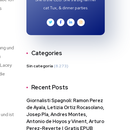
s
cat Tux, & dinner parties.
lung und
Categories
u
e Lacey
Sin categoría
(8.273)
die
Recent Posts
Giornalisti Spagnoli: Ramon Perez
de Ayala, Letizia Ortiz Rocasolano,
 und ist
Josep Pla, Andres Montes,
Antonio de Hoyos y Vinent, Arturo
Perez-Reverte | Gratis EPUB