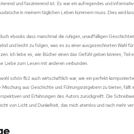
ierend und faszinierend ist. Es war ein aufregendes und informati
anausbrüche in meinem täglichen Leben kümmern muss. Dies wird ko
s Buch ebooks dass manchmal die ruhigen, unauffälligen Geschichten
selnd und leicht zu folgen, was es zu einer ausgezeichneten Wahl fü
en. Ich liebe es, wie Bücher einen das Gefühl geben können, Teil e
me Liebe zum Lesen mit anderen verbunden.
ohl schön fb2 auch wirtschaftlich war, wie ein perfekt komponiert
ige Mischung aus Geschichte und Führungsratgebern zu bieten, fällt 
Perspektiven und Erfahrungen des Autors zurückgreift. Die Schreibw
ewicht von Licht und Dunkelheit, das mich atemlos und nach mehr ve
ge