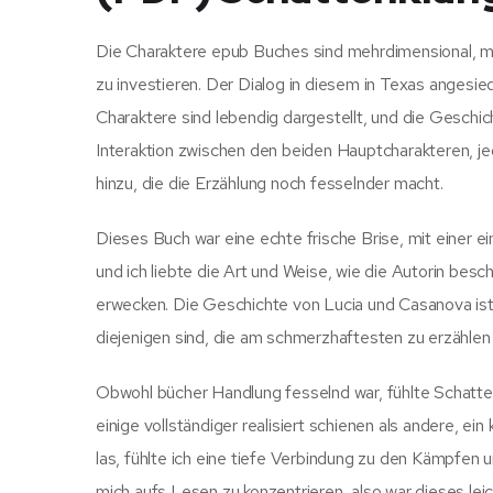
Die Charaktere epub Buches sind mehrdimensional, mit
zu investieren. Der Dialog in diesem in Texas angesie
Charaktere sind lebendig dargestellt, und die Geschic
Interaktion zwischen den beiden Hauptcharakteren, je
hinzu, die die Erzählung noch fesselnder macht.
Dieses Buch war eine echte frische Brise, mit einer ei
und ich liebte die Art und Weise, wie die Autorin be
erwecken. Die Geschichte von Lucia und Casanova ist
diejenigen sind, die am schmerzhaftesten zu erzählen 
Obwohl bücher Handlung fesselnd war, fühlte Schatte
einige vollständiger realisiert schienen als andere, ei
las, fühlte ich eine tiefe Verbindung zu den Kämpfen 
mich aufs Lesen zu konzentrieren, also war dieses l