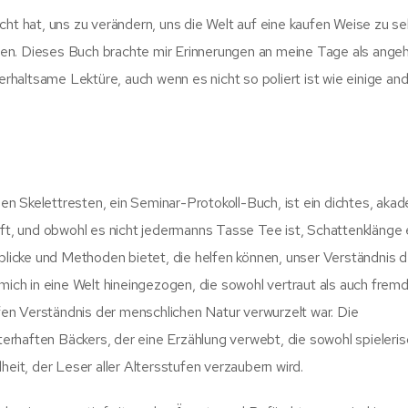
cht hat, uns zu verändern, uns die Welt auf eine kaufen Weise zu s
den. Dieses Buch brachte mir Erinnerungen an meine Tage als ange
terhaltsame Lektüre, auch wenn es nicht so poliert ist wie einige an
n Skelettresten, ein Seminar-Protokoll-Buch, ist ein dichtes, aka
eft, und obwohl es nicht jedermanns Tasse Tee ist, Schattenklänge 
nblicke und Methoden bietet, die helfen können, unser Verständnis d
mich in eine Welt hineingezogen, die sowohl vertraut als auch fremd
efen Verständnis der menschlichen Natur verwurzelt war. Die
rhaften Bäckers, der eine Erzählung verwebt, die sowohl spieleris
heit, der Leser aller Altersstufen verzaubern wird.