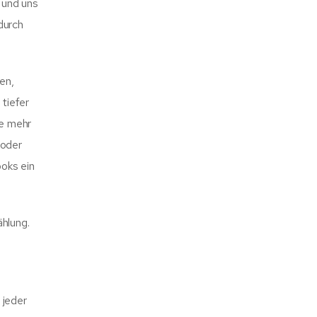
 und uns
durch
en,
 tiefer
Je mehr
 oder
ooks ein
hlung.
e
 jeder