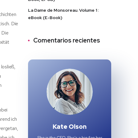
La Dame de Monsoreau. Volume 1 :
chichten
eBook (E-Book)
isch. Die
. Die
Comentarios recientes
xität
losließ,
u
n
obei
hrend ich
Kate Olson
wergetan,
abe ich
She is the CEO. She's a big fan her