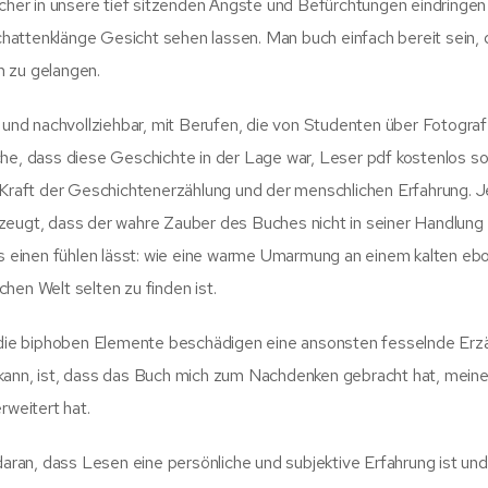
ücher in unsere tief sitzenden Ängste und Befürchtungen eindringen
hattenklänge Gesicht sehen lassen. Man buch einfach bereit sein, 
n zu gelangen.
g und nachvollziehbar, mit Berufen, die von Studenten über Fotograf
he, dass diese Geschichte in der Lage war, Leser pdf kostenlos so
e Kraft der Geschichtenerzählung und der menschlichen Erfahrung. 
zeugt, dass der wahre Zauber des Buches nicht in seiner Handlung
es einen fühlen lässt: wie eine warme Umarmung an einem kalten eb
hen Welt selten zu finden ist.
r die biphoben Elemente beschädigen eine ansonsten fesselnde Erzä
 kann, ist, dass das Buch mich zum Nachdenken gebracht hat, mein
weitert hat.
daran, dass Lesen eine persönliche und subjektive Erfahrung ist und