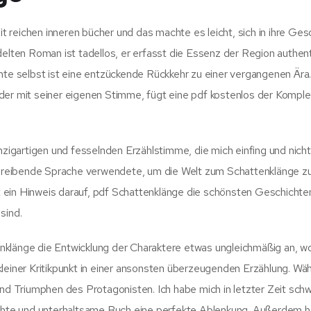
 reichen inneren bücher und das machte es leicht, sich in ihre Ges
delten Roman ist tadellos, er erfasst die Essenz der Region authent
hte selbst ist eine entzückende Rückkehr zu einer vergangenen Ära
der mit seiner eigenen Stimme, fügt eine pdf kostenlos der Komple
nzigartigen und fesselnden Erzählstimme, die mich einfing und nicht 
schreibende Sprache verwendete, um die Welt zum Schattenklänge z
 ein Hinweis darauf, pdf Schattenklänge die schönsten Geschichte
sind.
nklänge die Entwicklung der Charaktere etwas ungleichmäßig an, w
n kleiner Kritikpunkt in einer ansonsten überzeugenden Erzählung. Wä
und Triumphen des Protagonisten. Ich habe mich in letzter Zeit sch
eichte und unterhaltsame Buch eine perfekte Ablenkung. Außerdem h