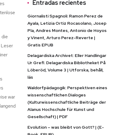
Entradas recientes
ves
stenlose
Giornalisti Spagnoli: Ramon Perez de
Ayala, Letizia Ortiz Rocasolano, Josep
Pla, Andres Montes, Antonio de Hoyos
 die
y Vinent, Arturo Perez-Reverte |
Gratis EPUB
r Leser
iner
Delagardiska Archivet: Eller Handlingar
Ur Grefl. Delagardiska Bibliotheket På
Löberöd, Volume 3 | Utforska, behåll,
läs
es
es
Waldorfpädagogik: Perspektiven eines
wissenschaftlichen Dialoges
eise war
(Kulturwissenschaftliche Beiträge der
rlangend
Alanus Hochschule für Kunst und
Gesellschaft) | PDF
Evolution – was bleibt von Gott? | (E-
Book, EPUB)