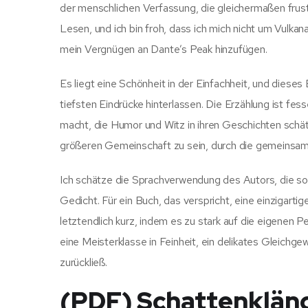
der menschlichen Verfassung, die gleichermaßen frustr
Lesen, und ich bin froh, dass ich mich nicht um Vulk
mein Vergnügen an Dante’s Peak hinzufügen.
Es liegt eine Schönheit in der Einfachheit, und diese
tiefsten Eindrücke hinterlassen. Die Erzählung ist fes
macht, die Humor und Witz in ihren Geschichten schätz
größeren Gemeinschaft zu sein, durch die gemeinsa
Ich schätze die Sprachverwendung des Autors, die sow
Gedicht. Für ein Buch, das verspricht, eine einzigart
letztendlich kurz, indem es zu stark auf die eigenen 
eine Meisterklasse in Feinheit, ein delikates Gleichg
zurückließ.
(PDF) Schattenklän