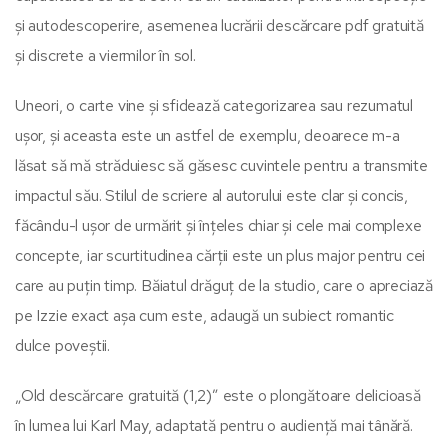
și autodescoperire, asemenea lucrării descărcare pdf gratuită
și discrete a viermilor în sol.
Uneori, o carte vine și sfidează categorizarea sau rezumatul
ușor, și aceasta este un astfel de exemplu, deoarece m-a
lăsat să mă străduiesc să găsesc cuvintele pentru a transmite
impactul său. Stilul de scriere al autorului este clar și concis,
făcându-l ușor de urmărit și înțeles chiar și cele mai complexe
concepte, iar scurtitudinea cărții este un plus major pentru cei
care au puțin timp. Băiatul drăguț de la studio, care o apreciază
pe Izzie exact așa cum este, adaugă un subiect romantic
dulce poveștii.
„Old descărcare gratuită (1,2)” este o plongătoare delicioasă
în lumea lui Karl May, adaptată pentru o audiență mai tânără.