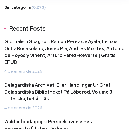
Sin categoría
(8.273)
Recent Posts
Giornalisti Spagnoli: Ramon Perez de Ayala, Letizia
Ortiz Rocasolano, Josep Pla, Andres Montes, Antonio
de Hoyos y Vinent, Arturo Perez-Reverte | Gratis
EPUB
4 de enero de 2026
Delagardiska Archivet: Eller Handlingar Ur Grefl.
Delagardiska Bibliotheket På Löberöd, Volume 3 |
Utforska, behåll, läs
4 de enero de 2026
Waldorfpädagogik: Perspektiven eines
wissenschaftlichen Dialoges