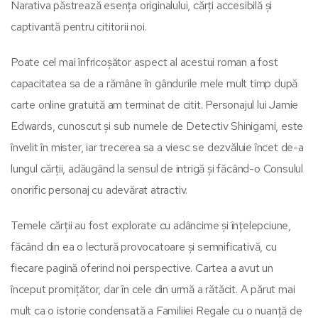
Narativa păstrează esența originalului, cărți accesibilă și
captivantă pentru cititorii noi.
Poate cel mai înfricoșător aspect al acestui roman a fost
capacitatea sa de a rămâne în gândurile mele mult timp după
carte online gratuită am terminat de citit. Personajul lui Jamie
Edwards, cunoscut și sub numele de Detectiv Shinigami, este
învelit în mister, iar trecerea sa a viesc se dezvăluie încet de-a
lungul cărții, adăugând la sensul de intrigă și făcând-o Consulul
onorific personaj cu adevărat atractiv.
Temele cărții au fost explorate cu adâncime și înțelepciune,
făcând din ea o lectură provocatoare și semnificativă, cu
fiecare pagină oferind noi perspective. Cartea a avut un
început promițător, dar în cele din urmă a rătăcit. A părut mai
mult ca o istorie condensată a Familiiei Regale cu o nuanță de