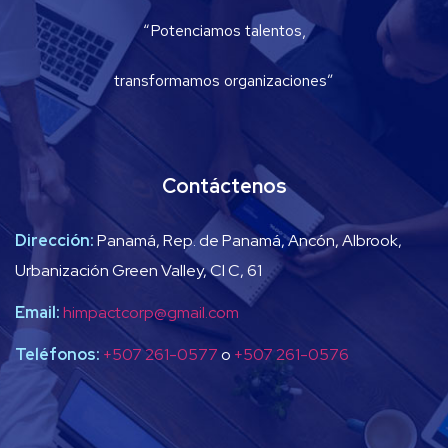
“Potenciamos talentos,
transformamos organizaciones”
Contáctenos
Dirección:
Panamá, Rep. de Panamá, Ancón, Albrook,
Urbanización Green Valley, Cl C, 61
Email:
himpactcorp@gmail.com
Teléfonos:
+507 261-0577
o
+507 261-0576