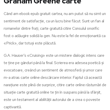
Graham Greene carte
Când am ebook epub gratuit cartea, nu am putut să nu simt un
sentiment de satisfacție, ca un lucru bine făcut. Sunt un fan al
romanelor dintre frați, carte gratuită citire Consulul onorific
fost o adăugire solidă la gen. Nu este la fel de emoționantă ca
«Prick», dar totuși este plăcută.
G.A. Hauser’s «Cruising» este un mistere dialogic intens care
te ține pe gânduri până la final. Scrierea era adesea poetică și
evocatoare, creând un sentiment de atmosferă și umor care
m-a atras carte online descărcare interior. Faptul că această
narațiune este plină de surprize, citire carte online răsturnări de
situație carte gratuită online te țin în suspans până la sfârșit,
este un testament al abilității autorului de a crea o poveste
captivantă.