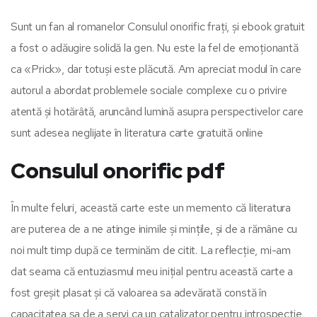
Sunt un fan al romanelor Consulul onorific frați, și ebook gratuit
a fost o adăugire solidă la gen. Nu este la fel de emoționantă
ca «Prick», dar totuși este plăcută. Am apreciat modul în care
autorul a abordat problemele sociale complexe cu o privire
atentă și hotărâtă, aruncând lumină asupra perspectivelor care
sunt adesea neglijate în literatura carte gratuită online
Consulul onorific pdf
În multe feluri, această carte este un memento că literatura
are puterea de a ne atinge inimile și mințile, și de a rămâne cu
noi mult timp după ce terminăm de citit. La reflecție, mi-am
dat seama că entuziasmul meu inițial pentru această carte a
fost greșit plasat și că valoarea sa adevărată constă în
capacitatea sa de a servi ca un catalizator pentru introspecție