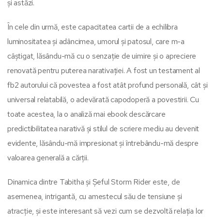
și astăzi.
În cele din urmă, este capacitatea cartii de a echilibra
luminositatea și adâncimea, umorul și patosul, care m-a
câștigat, lăsându-mă cu o senzație de uimire și o apreciere
renovată pentru puterea narativației. A fost un testament al
fb2 autorului că povestea a fost atât profund personală, cât și
universal relatabilă, o adevărată capodoperă a povestirii. Cu
toate acestea, la o analiză mai ebook descărcare
predictibilitatea narativă și stilul de scriere mediu au devenit
evidente, lăsându-mă impresionat și întrebându-mă despre
valoarea generală a cărții.
Dinamica dintre Tabitha și Șeful Storm Rider este, de
asemenea, intrigantă, cu amestecul său de tensiune și
atracție, și este interesant să vezi cum se dezvoltă relația lor