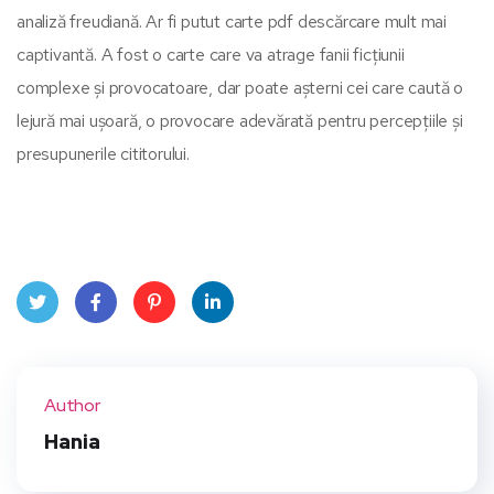
analiză freudiană. Ar fi putut carte pdf descărcare mult mai
captivantă. A fost o carte care va atrage fanii ficțiunii
complexe și provocatoare, dar poate așterni cei care caută o
lejură mai ușoară, o provocare adevărată pentru percepțiile și
presupunerile cititorului.
Twit
Face
Pint
Linke
ter
book
eres
dIn
Author
t
Hania