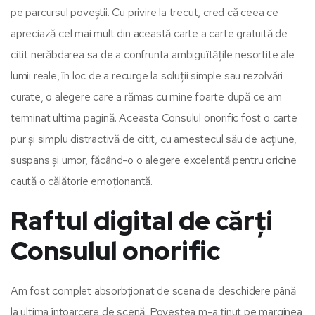
pe parcursul poveștii. Cu privire la trecut, cred că ceea ce
apreciază cel mai mult din această carte a carte gratuită de
citit nerăbdarea sa de a confrunta ambiguïtățile nesortite ale
lumii reale, în loc de a recurge la soluții simple sau rezolvări
curate, o alegere care a rămas cu mine foarte după ce am
terminat ultima pagină. Aceasta Consulul onorific fost o carte
pur și simplu distractivă de citit, cu amestecul său de acțiune,
suspans și umor, făcând-o o alegere excelentă pentru oricine
caută o călătorie emoționantă.
Raftul digital de cărți
Consulul onorific
Am fost complet absorbționat de scena de deschidere până
la ultima întoarcere de scenă. Povestea m-a ținut pe marginea