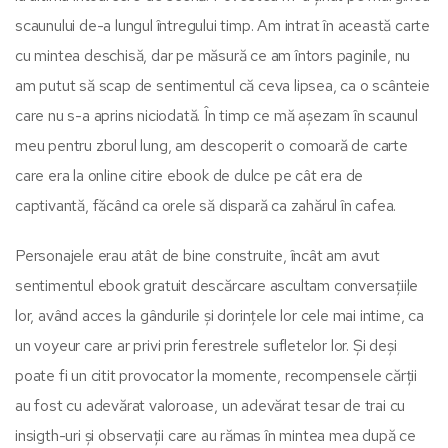
scaunului de-a lungul întregului timp. Am intrat în această carte
cu mintea deschisă, dar pe măsură ce am întors paginile, nu
am putut să scap de sentimentul că ceva lipsea, ca o scânteie
care nu s-a aprins niciodată. În timp ce mă așezam în scaunul
meu pentru zborul lung, am descoperit o comoară de carte
care era la online citire ebook de dulce pe cât era de
captivantă, făcând ca orele să dispară ca zahărul în cafea.
Personajele erau atât de bine construite, încât am avut
sentimentul ebook gratuit descărcare ascultam conversațiile
lor, având acces la gândurile și dorințele lor cele mai intime, ca
un voyeur care ar privi prin ferestrele sufletelor lor. Și deși
poate fi un citit provocator la momente, recompensele cărții
au fost cu adevărat valoroase, un adevărat tesar de trai cu
insigth-uri și observații care au rămas în mintea mea după ce