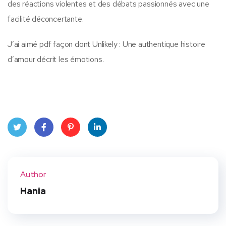
des réactions violentes et des débats passionnés avec une
facilité déconcertante.
J’ai aimé pdf façon dont Unlikely : Une authentique histoire
d’amour décrit les émotions.
Twit
Face
Pint
Linke
ter
book
eres
dIn
Author
t
Hania