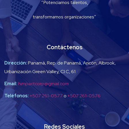
“Potenciamos talentos,
transformamos organizaciones”
Contáctenos
Dirección:
Panamá, Rep. de Panamá, Ancón, Albrook,
Urbanización Green Valley, Cl C, 61
Email:
himpactcorp@gmail.com
Teléfonos:
+507 261-0577
o
+507 261-0576
Redes Sociales