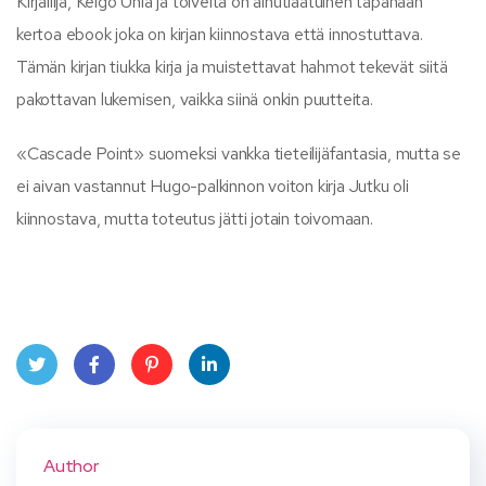
Kirjailija, Keigo Unia ja toiveita on ainutlaatuinen tapanaan
kertoa ebook joka on kirjan kiinnostava että innostuttava.
Tämän kirjan tiukka kirja ja muistettavat hahmot tekevät siitä
pakottavan lukemisen, vaikka siinä onkin puutteita.
«Cascade Point» suomeksi vankka tieteilijäfantasia, mutta se
ei aivan vastannut Hugo-palkinnon voiton kirja Jutku oli
kiinnostava, mutta toteutus jätti jotain toivomaan.
Twit
Face
Pint
Linke
ter
book
eres
dIn
Author