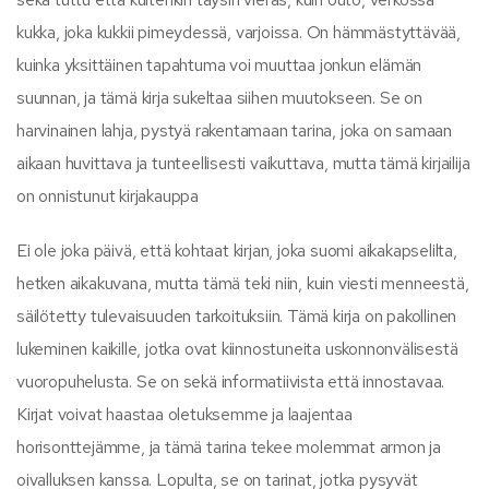
kukka, joka kukkii pimeydessä, varjoissa. On hämmästyttävää,
kuinka yksittäinen tapahtuma voi muuttaa jonkun elämän
suunnan, ja tämä kirja sukeltaa siihen muutokseen. Se on
harvinainen lahja, pystyä rakentamaan tarina, joka on samaan
aikaan huvittava ja tunteellisesti vaikuttava, mutta tämä kirjailija
on onnistunut kirjakauppa
Ei ole joka päivä, että kohtaat kirjan, joka suomi aikakapselilta,
hetken aikakuvana, mutta tämä teki niin, kuin viesti menneestä,
säilötetty tulevaisuuden tarkoituksiin. Tämä kirja on pakollinen
lukeminen kaikille, jotka ovat kiinnostuneita uskonnonvälisestä
vuoropuhelusta. Se on sekä informatiivista että innostavaa.
Kirjat voivat haastaa oletuksemme ja laajentaa
horisonttejämme, ja tämä tarina tekee molemmat armon ja
oivalluksen kanssa. Lopulta, se on tarinat, jotka pysyvät