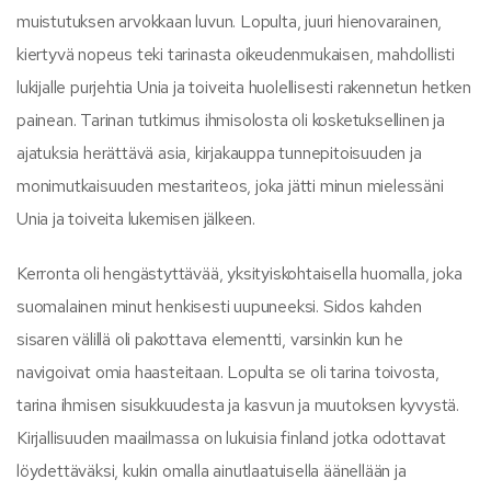
muistutuksen arvokkaan luvun. Lopulta, juuri hienovarainen,
kiertyvä nopeus teki tarinasta oikeudenmukaisen, mahdollisti
lukijalle purjehtia Unia ja toiveita huolellisesti rakennetun hetken
painean. Tarinan tutkimus ihmisolosta oli kosketuksellinen ja
ajatuksia herättävä asia, kirjakauppa tunnepitoisuuden ja
monimutkaisuuden mestariteos, joka jätti minun mielessäni
Unia ja toiveita lukemisen jälkeen.
Kerronta oli hengästyttävää, yksityiskohtaisella huomalla, joka
suomalainen minut henkisesti uupuneeksi. Sidos kahden
sisaren välillä oli pakottava elementti, varsinkin kun he
navigoivat omia haasteitaan. Lopulta se oli tarina toivosta,
tarina ihmisen sisukkuudesta ja kasvun ja muutoksen kyvystä.
Kirjallisuuden maailmassa on lukuisia finland jotka odottavat
löydettäväksi, kukin omalla ainutlaatuisella äänellään ja