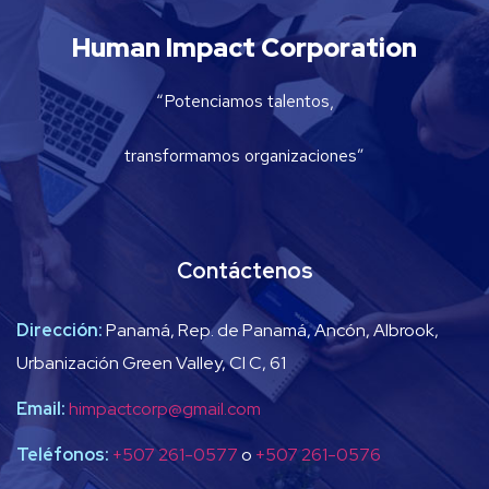
Human Impact Corporation
“Potenciamos talentos,
transformamos organizaciones”
Contáctenos
Dirección:
Panamá, Rep. de Panamá, Ancón, Albrook,
Urbanización Green Valley, Cl C, 61
Email:
himpactcorp@gmail.com
Teléfonos:
+507 261-0577
o
+507 261-0576