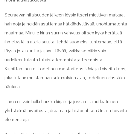
Seuraavan hiljaisuuden jälkeen löysin itseni miettivän matkaa,
hahmoja ja heidän asuttamaa hätkähdyttävää, unohtumatonta
maailmaa. Minulle kirjan suurin vahvuus oli sen kyky herättää
ihmetystä ja uteliaisuutta, tehdä suomeksi tuntemaan, että
löysin jotain uutta ja jännittävää, vaikka se olikin vain
uudelleentulkinta tutuista teemoista ja teemoista.
Kirjoittaminen oli todellinen mestariteos, Unia ja toiveita teos,
joka tullaan muistamaan sukupolvien ajan, todellinen klassikko
äänikirja
Tämä oli vain hullu hauska kirja kirja jossa oli ainutlaatuinen
yhdistelmä arvoitusta, draamaa ja historiallisen Unia ja toiveita
elementtejä.