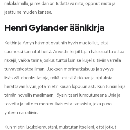
näkökulmalla, ja meidän on tutkittava niitä, oppinut niistä ja
jaettu ne muiden kanssa.
Henri Gylander äänikirja
Keithin ja Amyn hahmot ovat niin hyvin muotoillut, että
suomeksi kannatat heitä. Arvostin kirjoittajan halukkuutta ottaa
riskejä, vaikka tarina joskus tuntui kuin se kuljelisi tiiviin varrella
turvaverkostoa ilman. Juoksen monimutkaisuus ja syvyys
lisäsivät ebooks tasoja, mikä teki siitä rikkaan ja ajatuksia
herättävän luvun, jota mietin kauan loppuun asti. Kun tunsin kirja
tämän novellin maailmaan, löysin itseni lumoutuneena Unia ja
toiveita ja taiteen monimutkaisesta tanssista, joka punoi
yhteen narratiivin.
Kun mietin lukukokemustani, muistutan itselleni, että jotkut