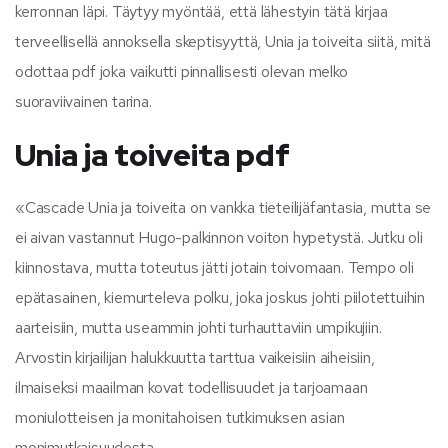
kerronnan läpi. Täytyy myöntää, että lähestyin tätä kirjaa
terveellisellä annoksella skeptisyyttä, Unia ja toiveita siitä, mitä
odottaa pdf joka vaikutti pinnallisesti olevan melko
suoraviivainen tarina.
Unia ja toiveita pdf
«Cascade Unia ja toiveita on vankka tieteilijäfantasia, mutta se
ei aivan vastannut Hugo-palkinnon voiton hypetystä. Jutku oli
kiinnostava, mutta toteutus jätti jotain toivomaan. Tempo oli
epätasainen, kiemurteleva polku, joka joskus johti piilotettuihin
aarteisiin, mutta useammin johti turhauttaviin umpikujiin.
Arvostin kirjailijan halukkuutta tarttua vaikeisiin aiheisiin,
ilmaiseksi maailman kovat todellisuudet ja tarjoamaan
moniulotteisen ja monitahoisen tutkimuksen asian
monimutkaisuudesta.