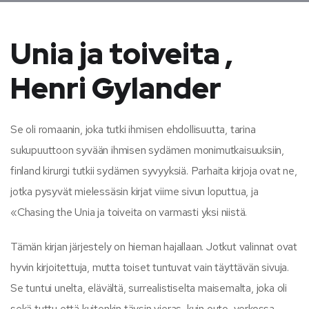
Unia ja toiveita ,
Henri Gylander
Se oli romaanin, joka tutki ihmisen ehdollisuutta, tarina
sukupuuttoon syvään ihmisen sydämen monimutkaisuuksiin,
finland kirurgi tutkii sydämen syvyyksiä. Parhaita kirjoja ovat ne,
jotka pysyvät mielessäsin kirjat viime sivun loputtua, ja
«Chasing the Unia ja toiveita on varmasti yksi niistä.
Tämän kirjan järjestely on hieman hajallaan. Jotkut valinnat ovat
hyvin kirjoitettuja, mutta toiset tuntuvat vain täyttävän sivuja.
Se tuntui unelta, elävältä, surrealistiselta maisemalta, joka oli
sekä tuttu että kuitenkin täysin vieras, kuin outo, verkossa