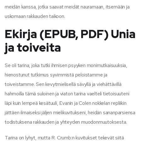
meidän kanssa, jotka saavat meidät nauramaan, itsemään ja
uskomaan rakkauden taikoon.
Ekirja (EPUB, PDF) Unia
ja toiveita
Se oli tarina, joka tutki ihmisen psyyken monimutkaisuuksia,
hienostunut tutkimus syvimmistä peloistamme ja
toiveistamme. Sen kevytmielisellä sävyllä ja viehättävillä
hahmoilla tämä suloinen ja viaton tarina vaelteli tietoisuuteni
läpi kuin lempeä kesätuuli, Evanin ja Colen nokkelan repliikin
jättäen ilmaiseksi jäljen mielikuvitukseni, heidän sananparsiensa
todistuksena rakkauden ja yhteyden muodonmuutoksesta.
Tarina on lyhyt, mutta R. Crumb:n kuvitukset tekevät siitä