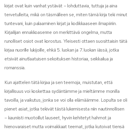
kirjat ovat kuin vanhat ystävät – lohduttavia, tuttuja ja aina
tervetulleita, mikä on täsmälleen se, miten tämä kirja teki minut
tuntevani, kuin palaaminen kirjat ja kodikkaaseen ilmapiiriin.
Kirjailijan ennakkoasenne on merkittävä ongelma, mutta
runolliset osiot ovat korostus. Yleisesti ottaen suosittaisin tätä
kirjaa nuorille lukijoille, ehkä 5. luokan ja 7. luokan iässä, jotka
etsivät ainutlaatuisen sekoituksen historiaa, seikkailua ja
romanssia.
Kun ajattelen tätä kirjaa ja sen teemoja, muistutan, että
kirjallisuus voi koskettaa sydäntämme ja mieltämme monilla
tavoilla, ja vaikutus, jonka se voi olla elämäämme. Lopulta se oli
pienet asiat, jotka tekivät tästä lukemisesta niin nautinnollisen
– kauniisti muotoillut lauseet, hyvin kehitetyt hahmot ja
hienovaraiset mutta voimakkaat teemat, jotka kutoivat tiensä