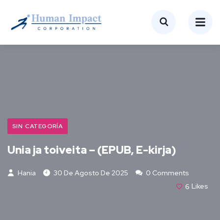
SIN CATEGORÍA
Unia ja toiveita – (EPUB, E-kirja)
Hania
30 De Agosto De 2025
0 Comments
6
Likes