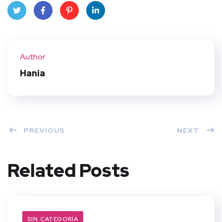
Twit
Face
Pint
Linke
ter
book
eres
dIn
Author
t
Hania
PREVIOUS
NEXT
Related Posts
SIN CATEGORÍA