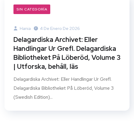
SIN CATEGORÍA
Hania
4 De Enero De 2026
Delagardiska Archivet: Eller
Handlingar Ur Grefl. Delagardiska
Bibliotheket På Löberöd, Volume 3
| Utforska, behåll, läs
Delagardiska Archivet: Eller Handlingar Ur Grefl.
Delagardiska Bibliotheket På Löberöd, Volume 3
(Swedish Edition)...