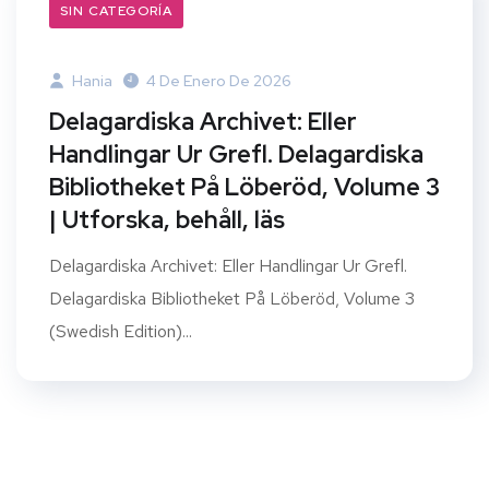
SIN CATEGORÍA
Hania
4 De Enero De 2026
Delagardiska Archivet: Eller
Handlingar Ur Grefl. Delagardiska
Bibliotheket På Löberöd, Volume 3
| Utforska, behåll, läs
Delagardiska Archivet: Eller Handlingar Ur Grefl.
Delagardiska Bibliotheket På Löberöd, Volume 3
(Swedish Edition)...