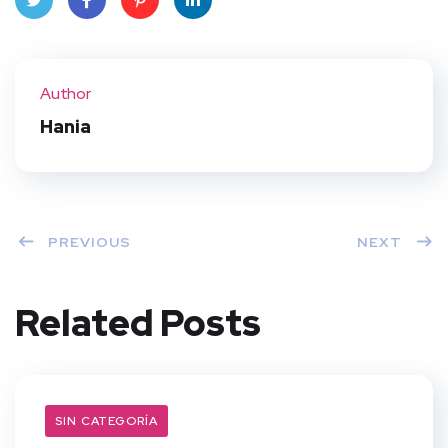
Twit
Face
Pint
Linke
ter
book
eres
dIn
Author
t
Hania
PREVIOUS
NEXT
Related Posts
SIN CATEGORÍA