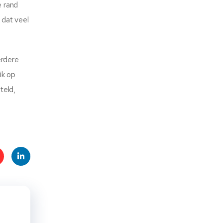
e rand
 dat veel
erdere
ik op
teld,
t
Linke
s
dIn