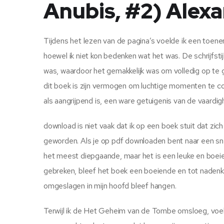
Anubis, #2) Alex
Tijdens het lezen van de pagina’s voelde ik een toen
hoewel ik niet kon bedenken wat het was. De schrijfsti
was, waardoor het gemakkelijk was om volledig op te 
dit boek is zijn vermogen om luchtige momenten te c
als aangrijpend is, een ware getuigenis van de vaardi
download is niet vaak dat ik op een boek stuit dat zich
geworden. Als je op pdf downloaden bent naar een snel
het meest diepgaande, maar het is een leuke en boeie
gebreken, bleef het boek een boeiende en tot nadenke
omgeslagen in mijn hoofd bleef hangen.
Terwijl ik de Het Geheim van de Tombe omsloeg, voelde