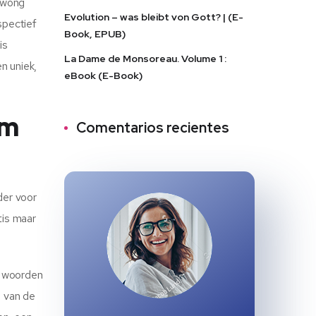
dwong
Evolution – was bleibt von Gott? | (E-
spectief
Book, EPUB)
is
La Dame de Monsoreau. Volume 1 :
n uniek,
eBook (E-Book)
im
Comentarios recientes
der voor
tis maar
e woorden
m van de