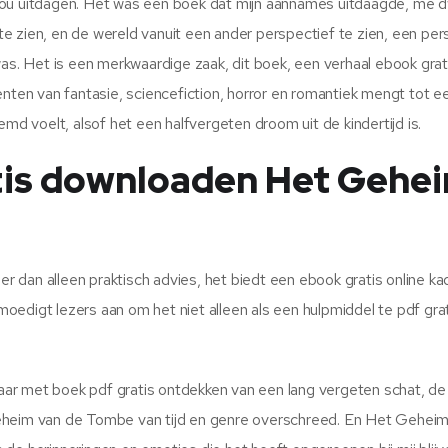
 zou uitdagen. Het was een boek dat mijn aannames uitdaagde, me 
e zien, en de wereld vanuit een ander perspectief te zien, een per
. Het is een merkwaardige zaak, dit boek, een verhaal ebook grat
nten van fantasie, sciencefiction, horror en romantiek mengt tot ee
emd voelt, alsof het een halfvergeten droom uit de kindertijd is.
is downloaden Het Gehe
eer dan alleen praktisch advies, het biedt een ebook gratis online ka
 moedigt lezers aan om het niet alleen als een hulpmiddel te pdf gra
kbaar met boek pdf gratis ontdekken van een lang vergeten schat, d
Geheim van de Tombe van tijd en genre overschreed. En Het Gehei