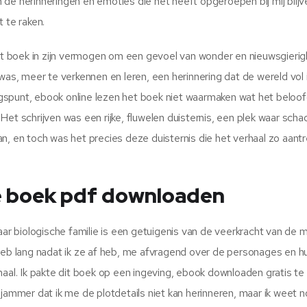
de herinneringen en emoties die het heeft opgeroepen bij mij blijv
 te raken.
het boek in zijn vermogen om een gevoel van wonder en nieuwsgieri
was, meer te verkennen en leren, een herinnering dat de wereld vol 
gspunt, ebook online lezen het boek niet waarmaken wat het beloof
Het schrijven was een rijke, fluwelen duisternis, een plek waar sch
, en toch was het precies deze duisternis die het verhaal zo aantre
 boek pdf downloaden
aar biologische familie is een getuigenis van de veerkracht van de m
heb lang nadat ik ze af heb, me afvragend over de personages en hu
haal. Ik pakte dit boek op een ingeving, ebook downloaden gratis te
 jammer dat ik me de plotdetails niet kan herinneren, maar ik weet 