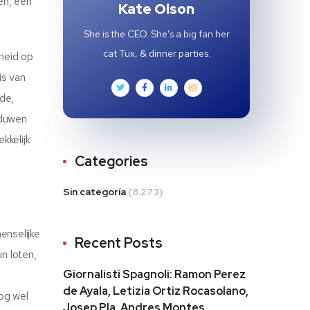
en, een
Kate Olson
She is the CEO. She's a big fan her
cat Tux, & dinner parties.
gheid op
is van
de,
aduwen
kkelijk
Categories
Sin categoría
(8.273)
enselijke
Recent Posts
n loten,
Giornalisti Spagnoli: Ramon Perez
de Ayala, Letizia Ortiz Rocasolano,
nog wel
Josep Pla, Andres Montes,