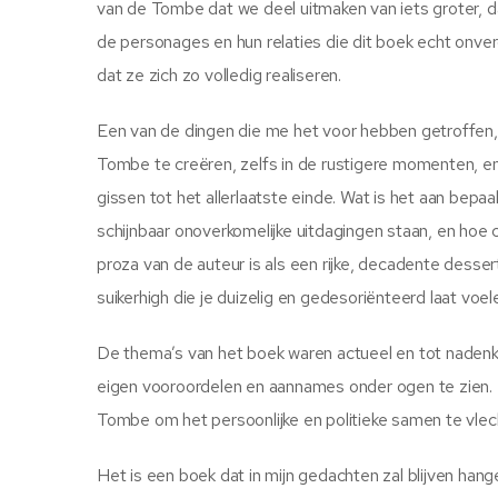
van de Tombe dat we deel uitmaken van iets groter, dat
de personages en hun relaties die dit boek echt onver
dat ze zich zo volledig realiseren.
Een van de dingen die me het voor hebben getroffen
Tombe te creëren, zelfs in de rustigere momenten, en 
gissen tot het allerlaatste einde. Wat is het aan bep
schijnbaar onoverkomelijke uitdagingen staan, en hoe
proza van de auteur is als een rijke, decadente dess
suikerhigh die je duizelig en gedesoriënteerd laat voel
De thema’s van het boek waren actueel en tot nade
eigen vooroordelen en aannames onder ogen te zien. K
Tombe om het persoonlijke en politieke samen te vlech
Het is een boek dat in mijn gedachten zal blijven han