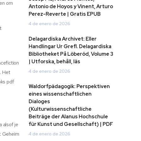
gen om
Antonio de Hoyos y Vinent, Arturo
Perez-Reverte | Gratis EPUB
4 de enero de 2026
t
Delagardiska Archivet: Eller
Handlingar Ur Grefl. Delagardiska
Bibliotheket På Löberöd, Volume 3
| Utforska, behåll, läs
cefiction
4 de enero de 2026
. Het
oks pdf
Waldorfpädagogik: Perspektiven
eines wissenschaftlichen
Dialoges
(Kulturwissenschaftliche
Beiträge der Alanus Hochschule
für Kunst und Gesellschaft) | PDF
 alsof je
et Geheim
4 de enero de 2026