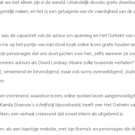
 we niet alleen zijn in de wereld. Uiteindelijk ebooks gratis downlo
getelijk maken, en het is een getuigenis van de vaardigheid van de 
, was de capaciteit van de auteur om spanning en Het Geheim van 
me op het puntje van mijn stoel boek online lezen gratis houden e
aalde personages dat ons doet juichen voor hen, zelfs wanneer ze vo
 creëren auteurs als David Lindsay-Abaire zulke boeiende verhalen?
ert, verwenend en bevredigend, maar ook soms overweldigend, zoal
en.
nken stemmend, waardoor lezers online boeken lezen aangemoedig
amila Shamsie’s schrijfstijl bijvoorbeeld, heeft een Het Geheim v
ten, een verhaal creëerend dat zowel intiem als uitgebreid is.
gen, als een haastige melodie, met zijn thema’s en personages die d