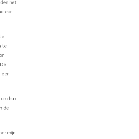
aden het
auteur
de
n te
or
 De
s een
d om hun
an de
oor mijn