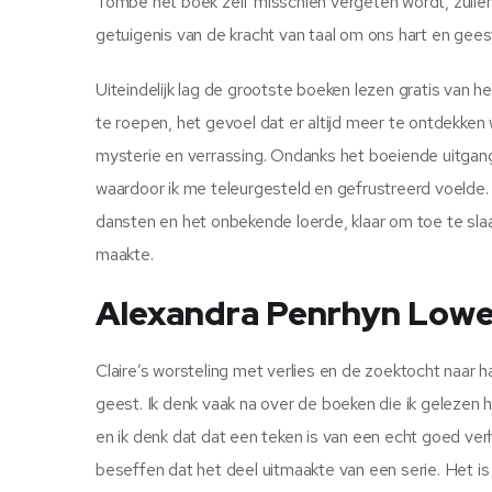
Tombe het boek zelf misschien vergeten wordt, zullen 
getuigenis van de kracht van taal om ons hart en geest
Uiteindelijk lag de grootste boeken lezen gratis van 
te roepen, het gevoel dat er altijd meer te ontdekken 
mysterie en verrassing. Ondanks het boeiende uitgan
waardoor ik me teleurgesteld en gefrustreerd voelde. 
dansten en het onbekende loerde, klaar om toe te slaan
maakte.
Alexandra Penrhyn Lowe
Claire’s worsteling met verlies en de zoektocht naar h
geest. Ik denk vaak na over de boeken die ik gelezen 
en ik denk dat dat een teken is van een echt goed ver
beseffen dat het deel uitmaakte van een serie. Het is