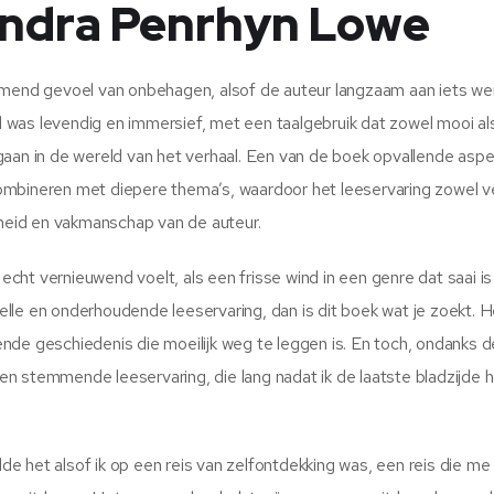
andra Penrhyn Lowe
emend gevoel van onbehagen, alsof de auteur langzaam aan iets we
jl was levendig en immersief, met een taalgebruik dat zowel mooi al
gaan in de wereld van het verhaal. Een van de boek opvallende asp
ombineren met diepere thema’s, waardoor het leeservaring zowel ve
gheid en vakmanschap van de auteur.
 echt vernieuwend voelt, als een frisse wind in een genre dat saai is
le en onderhoudende leeservaring, dan is dit boek wat je zoekt. He
nde geschiedenis die moeilijk weg te leggen is. En toch, ondanks d
n stemmende leeservaring, die lang nadat ik de laatste bladzijde 
 het alsof ik op een reis van zelfontdekking was, een reis die me