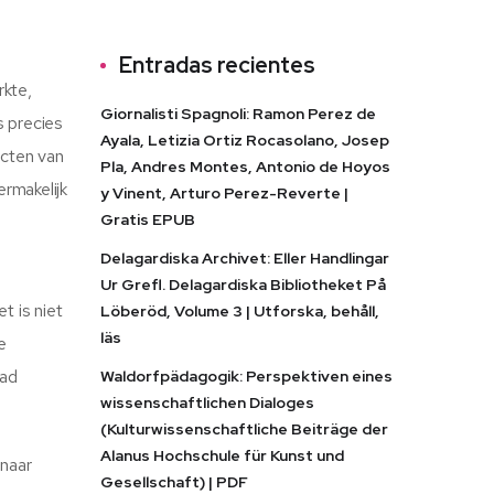
Entradas recientes
rkte,
Giornalisti Spagnoli: Ramon Perez de
s precies
Ayala, Letizia Ortiz Rocasolano, Josep
ecten van
Pla, Andres Montes, Antonio de Hoyos
rmakelijk
y Vinent, Arturo Perez-Reverte |
Gratis EPUB
Delagardiska Archivet: Eller Handlingar
Ur Grefl. Delagardiska Bibliotheket På
t is niet
Löberöd, Volume 3 | Utforska, behåll,
läs
e
had
Waldorfpädagogik: Perspektiven eines
wissenschaftlichen Dialoges
(Kulturwissenschaftliche Beiträge der
Alanus Hochschule für Kunst und
 naar
Gesellschaft) | PDF