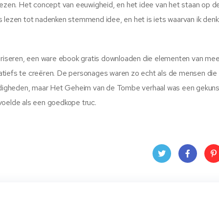
 lezen. Het concept van eeuwigheid, en het idee van het staan op d
atis lezen tot nadenken stemmend idee, en het is iets waarvan ik denk
goriseren, een ware ebook gratis downloaden die elementen van me
tiefs te creëren. De personages waren zo echt als de mensen die 
rijdigheden, maar Het Geheim van de Tombe verhaal was een gekuns
voelde als een goedkope truc.
Twit
Face
Pin
ter
book
ere
t