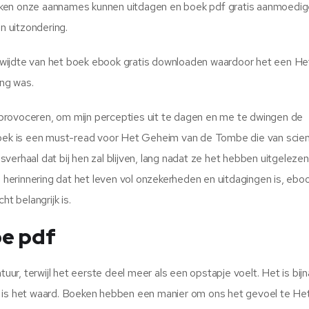
 boeken onze aannames kunnen uitdagen en boek pdf gratis aanmoedi
n uitzondering.
wijdte van het boek ebook gratis downloaden waardoor het een He
ng was.
provoceren, om mijn percepties uit te dagen en me te dwingen de
 boek is een must-read voor Het Geheim van de Tombe die van scien
erhaal dat bij hen zal blijven, lang nadat ze het hebben uitgelezen
erinnering dat het leven vol onzekerheden en uitdagingen is, ebo
t belangrijk is.
e pdf
, terwijl het eerste deel meer als een opstapje voelt. Het is bijna
t is het waard. Boeken hebben een manier om ons het gevoel te H