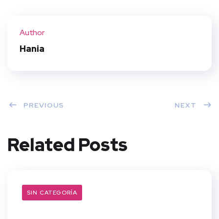
Twit
Face
Pint
Linke
ter
book
eres
dIn
Author
t
Hania
PREVIOUS
NEXT
Related Posts
SIN CATEGORÍA