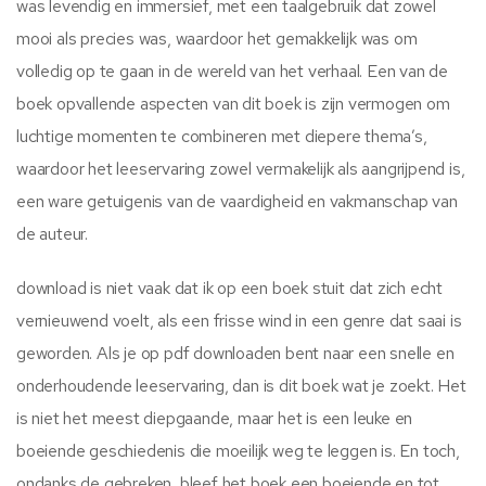
was levendig en immersief, met een taalgebruik dat zowel
mooi als precies was, waardoor het gemakkelijk was om
volledig op te gaan in de wereld van het verhaal. Een van de
boek opvallende aspecten van dit boek is zijn vermogen om
luchtige momenten te combineren met diepere thema’s,
waardoor het leeservaring zowel vermakelijk als aangrijpend is,
een ware getuigenis van de vaardigheid en vakmanschap van
de auteur.
download is niet vaak dat ik op een boek stuit dat zich echt
vernieuwend voelt, als een frisse wind in een genre dat saai is
geworden. Als je op pdf downloaden bent naar een snelle en
onderhoudende leeservaring, dan is dit boek wat je zoekt. Het
is niet het meest diepgaande, maar het is een leuke en
boeiende geschiedenis die moeilijk weg te leggen is. En toch,
ondanks de gebreken, bleef het boek een boeiende en tot