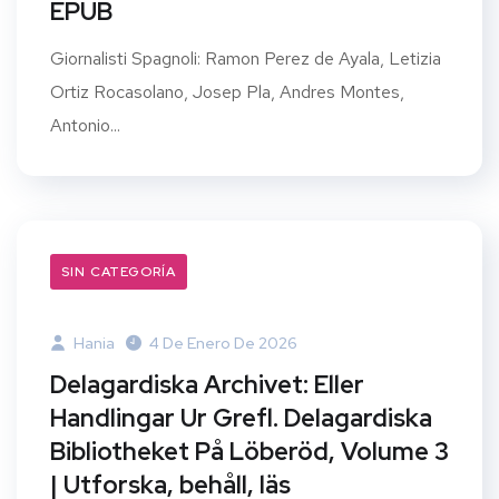
EPUB
Giornalisti Spagnoli: Ramon Perez de Ayala, Letizia
Ortiz Rocasolano, Josep Pla, Andres Montes,
Antonio...
SIN CATEGORÍA
Hania
4 De Enero De 2026
Delagardiska Archivet: Eller
Handlingar Ur Grefl. Delagardiska
Bibliotheket På Löberöd, Volume 3
| Utforska, behåll, läs