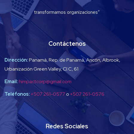
transformamos organizaciones”
Contáctenos
Dirección:
Panamá, Rep. de Panamá, Ancón, Albrook,
Urbanización Green Valley, Cl C, 61
Email:
himpactcorp@gmail.com
Teléfonos:
+507 261-0577
o
+507 261-0576
Redes Sociales