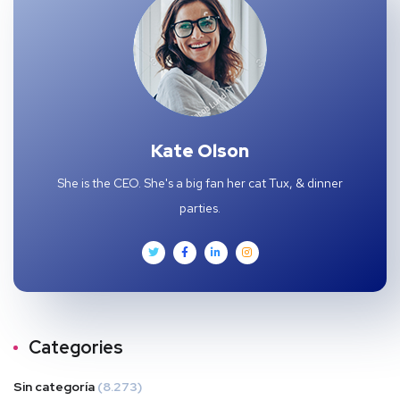
Kate Olson
She is the CEO. She's a big fan her cat Tux, & dinner
parties.
Categories
Sin categoría
(8.273)