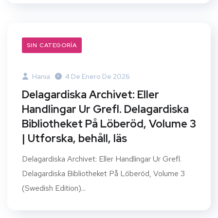
SIN CATEGORÍA
Hania
4 De Enero De 2026
Delagardiska Archivet: Eller
Handlingar Ur Grefl. Delagardiska
Bibliotheket På Löberöd, Volume 3
| Utforska, behåll, läs
Delagardiska Archivet: Eller Handlingar Ur Grefl.
Delagardiska Bibliotheket På Löberöd, Volume 3
(Swedish Edition)...