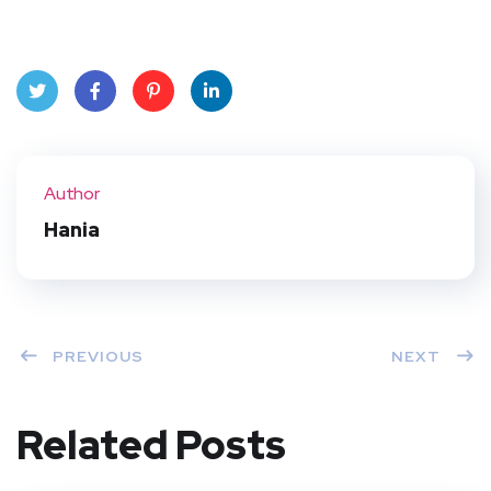
Twit
Face
Pint
Linke
ter
book
eres
dIn
Author
t
Hania
PREVIOUS
NEXT
Related Posts