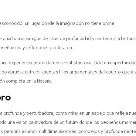
desconocido, un lugar donde la imaginación no tiene online
que añadió una Amigos de Dios de profundidad y misterio a la historia. 
nseñanzas y reflexiones perduraron.
es una experiencia profundamente satisfactoria. Dale una oportunida
 algo abrupta entre diferentes hilos argumentales del epub lo que a
ón completa en la historia.
bro
era profunda y perturbadora, como mirar en un espejo que refleja nu
jiendo una visión cautivadora de un futuro donde los pequeños mom
 Los personajes eran multidimensionales, complejos y profundament