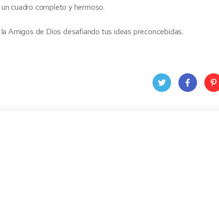
 un cuadro completo y hermoso.
 la Amigos de Dios desafiando tus ideas preconcebidas.
Twit
Face
Pin
ter
book
ere
t