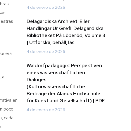
abras
4 de enero de 2026
sas
uestras
Delagardiska Archivet: Eller
Handlingar Ur Grefl. Delagardiska
Bibliotheket På Löberöd, Volume 3
| Utforska, behåll, läs
4 de enero de 2026
se era
Waldorfpädagogik: Perspektiven
eines wissenschaftlichen
 La
Dialoges
(Kulturwissenschaftliche
Beiträge der Alanus Hochschule
rrativa en
für Kunst und Gesellschaft) | PDF
 un poco
4 de enero de 2026
a, cada
n