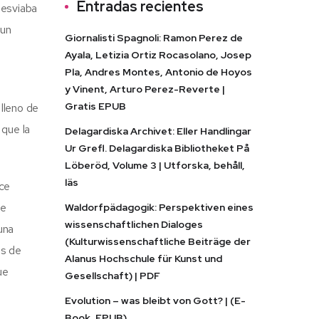
Entradas recientes
desviaba
 un
Giornalisti Spagnoli: Ramon Perez de
Ayala, Letizia Ortiz Rocasolano, Josep
Pla, Andres Montes, Antonio de Hoyos
s
y Vinent, Arturo Perez-Reverte |
Gratis EPUB
lleno de
 que la
Delagardiska Archivet: Eller Handlingar
Ur Grefl. Delagardiska Bibliotheket På
Löberöd, Volume 3 | Utforska, behåll,
läs
ace
ue
Waldorfpädagogik: Perspektiven eines
wissenschaftlichen Dialoges
una
(Kulturwissenschaftliche Beiträge der
ás de
Alanus Hochschule für Kunst und
ue
Gesellschaft) | PDF
Evolution – was bleibt von Gott? | (E-
Book, EPUB)