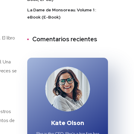
La Dame de Monsoreau. Volume 1 :
eBook (E-Book)
El libro
Comentarios recientes
d. Una
 veces se
estros
entos de
Kate Olson
e
She is the CEO. She's a big fan her