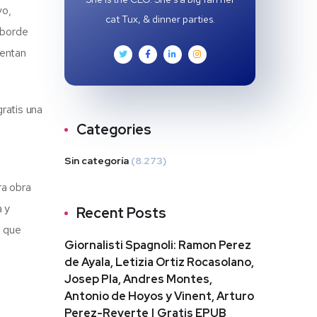
vo,
cat Tux, & dinner parties.
 borde
ientan
ratis una
Categories
Sin categoría
(8.273)
a obra
a y
Recent Posts
a que
Giornalisti Spagnoli: Ramon Perez
de Ayala, Letizia Ortiz Rocasolano,
Josep Pla, Andres Montes,
Antonio de Hoyos y Vinent, Arturo
Perez-Reverte | Gratis EPUB