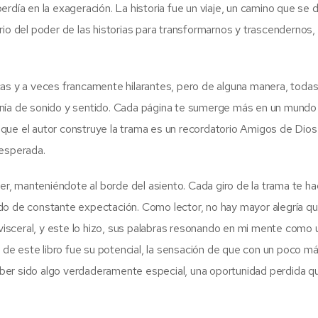
rdía en la exageración. La historia fue un viaje, un camino que se 
rio del poder de las historias para transformarnos y trascendernos,
cas y a veces francamente hilarantes, pero de alguna manera, toda
onía de sonido y sentido. Cada página te sumerge más en un mundo 
que el autor construye la trama es un recordatorio Amigos de Dios
nesperada.
ber, manteniéndote al borde del asiento. Cada giro de la trama te h
do de constante expectación. Como lector, no hay mayor alegría q
 visceral, y este lo hizo, sus palabras resonando en mi mente como 
e este libro fue su potencial, la sensación de que con un poco m
 haber sido algo verdaderamente especial, una oportunidad perdida q