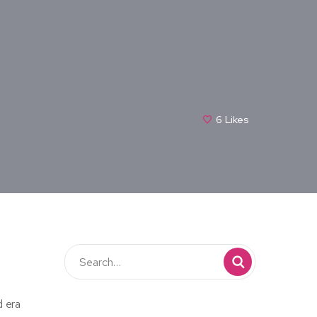
6
Likes
d era