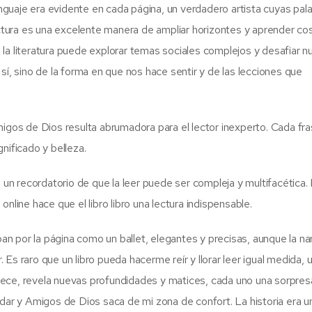
guaje era evidente en cada página, un verdadero artista cuyas pal
tura es una excelente manera de ampliar horizontes y aprender co
la literatura puede explorar temas sociales complejos y desafiar n
en sí, sino de la forma en que nos hace sentir y de las lecciones que
migos de Dios resulta abrumadora para el lector inexperto. Cada fra
nificado y belleza.
n recordatorio de que la leer puede ser compleja y multifacética.
 online​ hace que el libro libro una lectura indispensable.
ban por la página como un ballet, elegantes y precisas, aunque la na
r. Es raro que un libro pueda hacerme reír y llorar leer igual medida,
jece, revela nuevas profundidades y matices, cada uno una sorpres
adar y Amigos de Dios saca de mi zona de confort. La historia era u