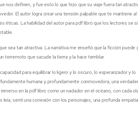
 nos definen, y fue esto lo que hizo que su viaje fuera tan atracti
dor. El autor logra crear una tensión palpable que te mantiene al
es éticas. La habilidad del autor para pdf libro que los lectores se s
table.
ue sea tan atractiva. La narrativa me enseñó que la ficción puede g
n terremoto que sacude la tierra y la hace temblar.
apacidad para equilibrar lo ligero y lo oscuro, lo esperanzador y lo
profundamente humana y profundamente conmovedora, una verdader
nmerso en la pdf libro como un nadador en el océano, con cada ol
leía, sentí una conexión con los personajes, una profunda empatí