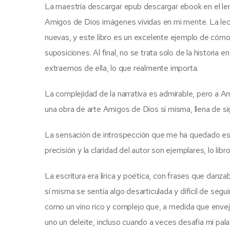
La maestría descargar epub descargar ebook en el len
Amigos de Dios imágenes vívidas en mi mente. La lec
nuevas, y este libro es un excelente ejemplo de cómo 
suposiciones. Al final, no se trata solo de la historia 
extraemos de ella, lo que realmente importa.
La complejidad de la narrativa es admirable, pero a A
una obra de arte Amigos de Dios sí misma, llena de sig
La sensación de introspección que me ha quedado es u
precisión y la claridad del autor son ejemplares, lo libro
La escritura era lírica y poética, con frases que danza
sí misma se sentía algo desarticulada y difícil de segui
como un vino rico y complejo que, a medida que enve
uno un deleite, incluso cuando a veces desafía mi pal