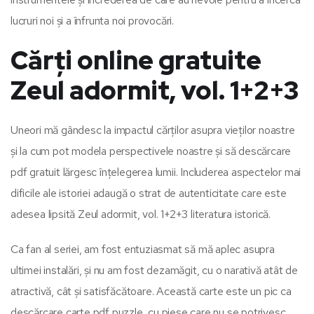
lucruri noi și a înfrunta noi provocări.
Cărți online gratuite
Zeul adormit, vol. 1+2+3
Uneori mă gândesc la impactul cărților asupra vieților noastre
și la cum pot modela perspectivele noastre și să descărcare
pdf gratuit lărgesc înțelegerea lumii. Includerea aspectelor mai
dificile ale istoriei adaugă o strat de autenticitate care este
adesea lipsită Zeul adormit, vol. 1+2+3 literatura istorică.
Ca fan al seriei, am fost entuziasmat să mă aplec asupra
ultimei instalări, și nu am fost dezamăgit, cu o narativă atât de
atractivă, cât și satisfăcătoare. Această carte este un pic ca
descărcare carte pdf puzzle, cu piese care nu se potrivesc