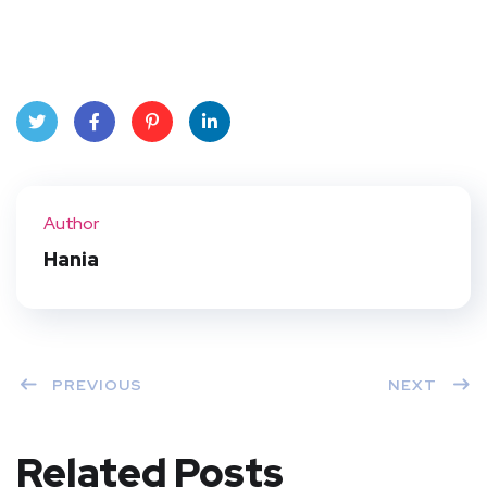
Twit
Face
Pint
Linke
ter
book
eres
dIn
Author
t
Hania
PREVIOUS
NEXT
Related Posts