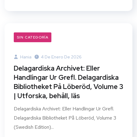
SIN CATEGORÍA
Hania
4 De Enero De 2026
Delagardiska Archivet: Eller
Handlingar Ur Grefl. Delagardiska
Bibliotheket På Löberöd, Volume 3
| Utforska, behåll, läs
Delagardiska Archivet: Eller Handlingar Ur Grefl.
Delagardiska Bibliotheket På Löberöd, Volume 3
(Swedish Edition)...