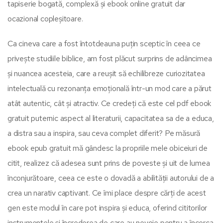
tapiserie bogată, complexă și ebook online gratuit dar
ocazional copleșitoare.
Ca cineva care a fost întotdeauna puțin sceptic în ceea ce
privește studiile biblice, am fost plăcut surprins de adâncimea
și nuancea acesteia, care a reușit să echilibreze curiozitatea
intelectuală cu rezonanța emoțională într-un mod care a părut
atât autentic, cât și atractiv. Ce credeți că este cel pdf ebook
gratuit puternic aspect al literaturii, capacitatea sa de a educa,
a distra sau a inspira, sau ceva complet diferit? Pe măsură
ebook epub gratuit mă gândesc la propriile mele obiceiuri de
citit, realizez că adesea sunt prins de poveste și uit de lumea
înconjurătoare, ceea ce este o dovadă a abilității autorului de a
crea un narativ captivant. Ce îmi place despre cărți de acest
gen este modul în care pot inspira și educa, oferind cititorilor
instrumentele și încrederea de care au nevoie pentru a încerca