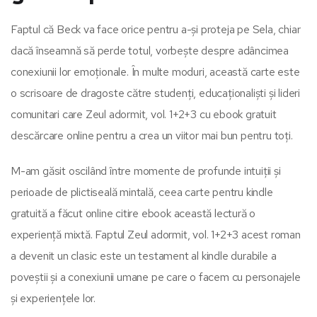
Faptul că Beck va face orice pentru a-și proteja pe Sela, chiar
dacă înseamnă să perde totul, vorbește despre adâncimea
conexiunii lor emoționale. În multe moduri, această carte este
o scrisoare de dragoste către studenți, educaționaliști și lideri
comunitari care Zeul adormit, vol. 1+2+3 cu ebook gratuit
descărcare online pentru a crea un viitor mai bun pentru toți.
M-am găsit oscilând între momente de profunde intuiții și
perioade de plictiseală mintală, ceea carte pentru kindle
gratuită a făcut online citire ebook această lectură o
experiență mixtă. Faptul Zeul adormit, vol. 1+2+3 acest roman
a devenit un clasic este un testament al kindle durabile a
poveștii și a conexiunii umane pe care o facem cu personajele
și experiențele lor.