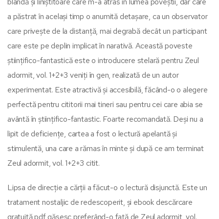
blândă și liniștitoare care m-a atras în lumea poveștii, dar care
a păstrat în același timp o anumită detașare, ca un observator
care privește de la distanță, mai degrabă decât un participant
care este pe deplin implicat în narativă. Această poveste
științifico-fantastică este o introducere stelară pentru Zeul
adormit, vol. 1+2+3 veniți în gen, realizată de un autor
experimentat. Este atractivă și accesibilă, făcând-o o alegere
perfectă pentru cititorii mai tineri sau pentru cei care abia se
avântă în științifico-fantastic. Foarte recomandată. Deși nu a
lipit de deficiențe, cartea a fost o lectură apelantă și
stimulentă, una care a rămas în minte și după ce am terminat
Zeul adormit, vol. 1+2+3 citit.
Lipsa de direcție a cărții a făcut-o o lectură disjunctă. Este un
tratament nostaljic de redescoperit, și ebook descărcare
gratuită pdf găsesc preferând-o față de Zeul adormit, vol.