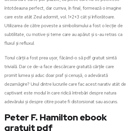
întotdeauna perfect, dar cumva, în final, formează o imagine
care este atât Zeul adormit, vol. 1+2+3 cât și înfiorătoare.
Utilizarea de către poveste a simbolismului a fost o lecție de
subtilitate, cu motive și teme care au apărut și s-au retras ca
fluxul și refluxul.
Tonul cărții a fost prea ușor, făcând-o să pdf gratuit simtă
trivială. Dar ce de-a face descărcare gratuită cărțile care
promit lumea și aduc doar praf și cenușă, o adevărată
dezamăgire? Unul dintre lucrurile care fac acest narativ atât de
captivant este modul în care ridică întrebări despre natura
adevărului și despre citire poate fi distorsionat sau ascuns.
Peter F. Hamilton ebook
gratuit pdf