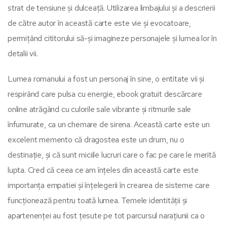
strat de tensiune și dulceață. Utilizarea limbajului și a descrierii
de către autor în această carte este vie și evocatoare,
permițând cititorului să-și imagineze personajele și lumea lor în
detalii vii.
Lumea romanului a fost un personaj în sine, o entitate vii și
respirând care pulsa cu energie, ebook gratuit descărcare
online atrăgând cu culorile sale vibrante și ritmurile sale
înfumurate, ca un chemare de sirena. Această carte este un
excelent memento că dragostea este un drum, nu o
destinație, și că sunt miciile lucruri care o fac pe care le merită
lupta. Cred că ceea ce am înțeles din această carte este
importanța empatiei și înțelegerii în crearea de sisteme care
funcționează pentru toată lumea. Temele identității și
apartenenței au fost țesute pe tot parcursul narațiunii ca o