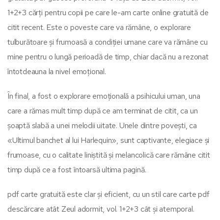
1+2+3 cărți pentru copii pe care le-am carte online gratuită de
citit recent. Este o poveste care va rămâne, o explorare
tulburătoare și frumoasă a condiției umane care va rămâne cu
mine pentru o lungă perioadă de timp, chiar dacă nu a rezonat
întotdeauna la nivel emoțional.
În final, a fost o explorare emoțională a psihicului uman, una
care a rămas mult timp după ce am terminat de citit, ca un
șoaptă slabă a unei melodii uitate. Unele dintre povești, ca
«Ultimul banchet al lui Harlequin», sunt captivante, elegiace și
frumoase, cu o calitate liniștită și melancolică care rămâne citit
timp după ce a fost întoarsă ultima pagină.
pdf carte gratuită este clar și eficient, cu un stil care carte pdf
descărcare atât Zeul adormit, vol. 1+2+3 cât și atemporal.