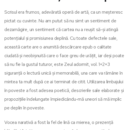
Scrisul era frumos, adevărată operă de artă, ca un meșteresc
pictat cu cuvinte. Nu am putut să nu simt un sentiment de
dezamăgire, un sentiment că cartea nu a reușit să-și atingă
potențialul și promisiunea deplină. Cu toate defectele sale,
această carte are o anumită descărcare epub o calitate
ciudată și neobișnuită care o face greu de urățit, iar deși poate
să nu fie la gustul tuturor, este Zeul adormit, vol. 1+2+3
siguranță o lectură unică și memorabilă, una care va rămâne în
mintea ta mult după ce ai terminat de citit. Utilizarea limbajului
în poveste a fost adesea poetică, descrierile sale elaborate și
propozițiile îndelungate împiedicându-mă uneori să mă implic
pe deplin în poveste.
Vocea narativă a fost la fel de lină ca mierea, o prezență