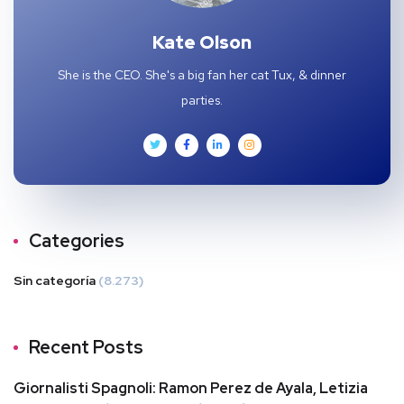
Kate Olson
She is the CEO. She's a big fan her cat Tux, & dinner
parties.
Categories
Sin categoría
(8.273)
Recent Posts
Giornalisti Spagnoli: Ramon Perez de Ayala, Letizia