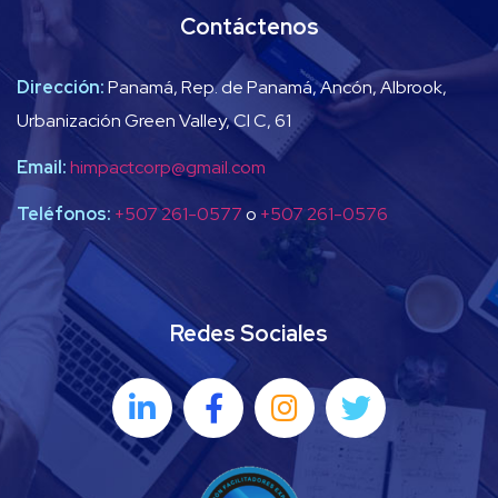
Contáctenos
Dirección:
Panamá, Rep. de Panamá, Ancón, Albrook,
Urbanización Green Valley, Cl C, 61
Email:
himpactcorp@gmail.com
Teléfonos:
+507 261-0577
o
+507 261-0576
Redes Sociales