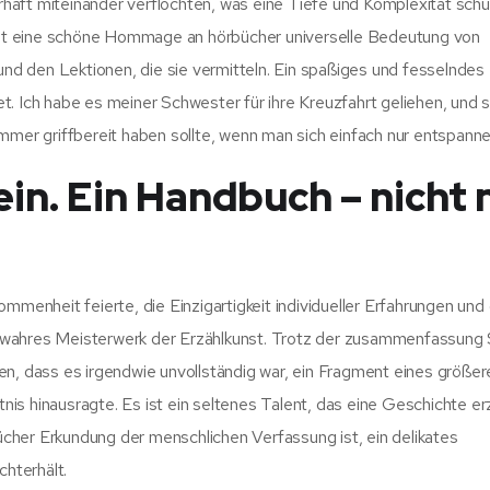
aft miteinander verflochten, was eine Tiefe und Komplexität schuf
h ist eine schöne Hommage an hörbücher universelle Bedeutung von
und den Lektionen, die sie vermitteln. Ein spaßiges und fesselndes 
. Ich habe es meiner Schwester für ihre Kreuzfahrt geliehen, und s
mmer griffbereit haben sollte, wenn man sich einfach nur entspannen
in. Ein Handbuch – nicht 
mmenheit feierte, die Einzigartigkeit individueller Erfahrungen und 
 wahres Meisterwerk der Erzählkunst. Trotz der zusammenfassung 
en, dass es irgendwie unvollständig war, ein Fragment eines größer
is hinausragte. Es ist ein seltenes Talent, das eine Geschichte er
bücher Erkundung der menschlichen Verfassung ist, ein delikates
chterhält.