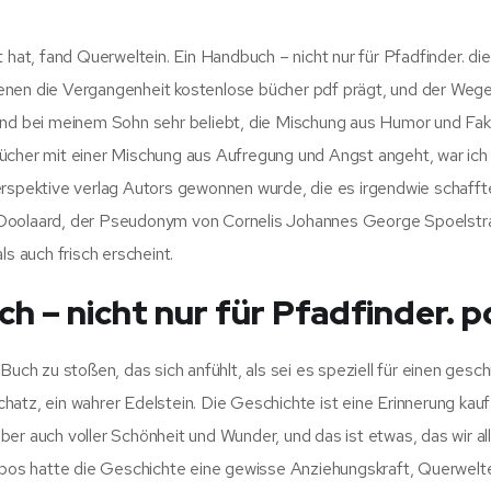
 hat, fand Querweltein. Ein Handbuch – nicht nur für Pfadfinder. di
enen die Vergangenheit kostenlose bücher pdf prägt, und der Wege
sind bei meinem Sohn sehr beliebt, die Mischung aus Humor und Fa
r Bücher mit einer Mischung aus Aufregung und Angst angeht, war ich
erspektive verlag Autors gewonnen wurde, die es irgendwie schafft
Doolaard, der Pseudonym von Cornelis Johannes George Spoelstra 
ls auch frisch erscheint.
h – nicht nur für Pfadfinder. p
Buch zu stoßen, das sich anfühlt, als sei es speziell für einen gesc
hatz, ein wahrer Edelstein. Die Geschichte ist eine Erinnerung kau
er auch voller Schönheit und Wunder, und das ist etwas, das wir all
os hatte die Geschichte eine gewisse Anziehungskraft, Querweltei