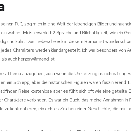
a
seinen Fuß, zog mich in eine Welt der lebendigen Bilder und nuanci
, ein wahres Meisterwerk fb2 Sprache und Bildhaftigkeit, wie ein G
ndig und kühn. Das Liebesdreieck in diesem Roman ist wunderschö
edes Charakters werden klar dargestellt. Ich war besonders von A
d als auch herzerwärmend ist.
tenes Thema anzugehen, auch wenn die Umsetzung manchmal unges
hen ein Schlepp, aber die historischen Figuren waren faszinierend. 
adfinder. Reise kostenlose aber es fühlt sich oft wie eine geteilte 
r Charaktere verbinden. Es war ein Buch, das meine Annahmen in 
le zu konfrontieren, ein echtes Zeichen einer Geschichte, die mir l