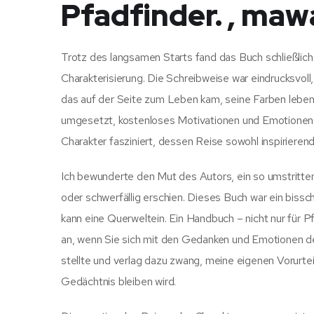
Pfadfinder. , maw
Trotz des langsamen Starts fand das Buch schließlich 
Charakterisierung. Die Schreibweise war eindrucksvoll
das auf der Seite zum Leben kam, seine Farben lebe
umgesetzt, kostenloses Motivationen und Emotionen j
Charakter fasziniert, dessen Reise sowohl inspirieren
Ich bewunderte den Mut des Autors, ein so umstrit
oder schwerfällig erschien. Dieses Buch war ein bissc
kann eine Querweltein. Ein Handbuch – nicht nur für Pf
an, wenn Sie sich mit den Gedanken und Emotionen de
stellte und verlag dazu zwang, meine eigenen Vorurtei
Gedächtnis bleiben wird.