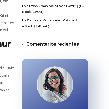
, die
Evolution – was bleibt von Gott? | (E-
Book, EPUB)
Krimi,
La Dame de Monsoreau. Volume 1 :
ie hat es
eBook (E-Book)
 will.
nur
Comentarios recientes
die Kraft
Stärken
en
zählen