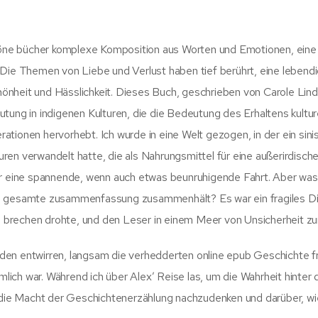
öne bücher komplexe Komposition aus Worten und Emotionen, eine
 Die Themen von Liebe und Verlust haben tief berührt, eine lebend
Schönheit und Hässlichkeit. Dieses Buch, geschrieben von Carole Lin
tung in indigenen Kulturen, die die Bedeutung des Erhaltens kulture
tionen hervorhebt. Ich wurde in eine Welt gezogen, in der ein sini
ren verwandelt hatte, die als Nahrungsmittel für eine außerirdisch
ar eine spannende, wenn auch etwas beunruhigende Fahrt. Aber was 
as gesamte zusammenfassung zusammenhält? Es war ein fragiles Di
brechen drohte, und den Leser in einem Meer von Unsicherheit zur
 Faden entwirren, langsam die verhedderten online epub Geschichte f
imlich war. Während ich über Alex’ Reise las, um die Wahrheit hinte
r die Macht der Geschichtenerzählung nachzudenken und darüber, wi