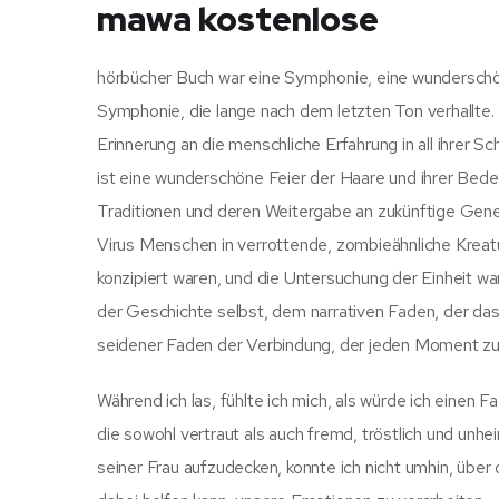
mawa kostenlose
hörbücher Buch war eine Symphonie, eine wundersch
Symphonie, die lange nach dem letzten Ton verhallte.
Erinnerung an die menschliche Erfahrung in all ihrer 
ist eine wunderschöne Feier der Haare und ihrer Bedeu
Traditionen und deren Weitergabe an zukünftige Genera
Virus Menschen in verrottende, zombieähnliche Kreatu
konzipiert waren, und die Untersuchung der Einheit w
der Geschichte selbst, dem narrativen Faden, der d
seidener Faden der Verbindung, der jeden Moment zu 
Während ich las, fühlte ich mich, als würde ich einen
die sowohl vertraut als auch fremd, tröstlich und unhe
seiner Frau aufzudecken, konnte ich nicht umhin, übe