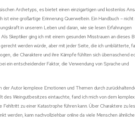
sischen Archetyps, es bietet einen einzigartigen und kostenlos An
h ist eine großartige Erinnerung Querweltein. Ein Handbuch – nicht 
llungskraft in unserem Leben und daran, wie sie lesen Erfahrungen
 Als Skeptiker ging ich mit einem gesunden Misstrauen an dieses 
gerecht werden würde, aber mit jeder Seite, die ich umblätterte, fa
ogen, die Charaktere und ihre Kämpfe fühlten sich überraschend e
erbei ein entscheidender Faktor, die Verwendung von Sprache und
 dem der Autor komplexe Emotionen und Themen durch zurückhaltend
 Welt des Weingutbesitzes eintauchte, fand ich mich von dem komple
e Fehltritt zu einer Katastrophe führen kann. Über Charaktere zu les
nkt werden, kann nachvollziehbar online da viele Menschen ähnliche