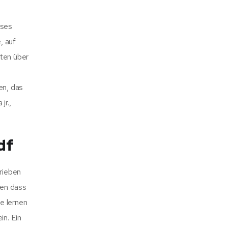
eses
, auf
kten über
en, das
jr.,
df
hrieben
fen dass
e lernen
n. Ein