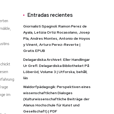
Entradas recientes
erten
Giornalisti Spagnoli: Ramon Perez de
emälde,
Ayala, Letizia Ortiz Rocasolano, Josep
n
Pla, Andres Montes, Antonio de Hoyos
ustins
y Vinent, Arturo Perez-Reverte |
Gratis EPUB
Delagardiska Archivet: Eller Handlingar
chickt
Ur Grefl. Delagardiska Bibliotheket På
Lesen
Löberöd, Volume 3 | Utforska, behåll,
läs
Erfahrung
Frage
Waldorfpädagogik: Perspektiven eines
wissenschaftlichen Dialoges
ange im
(Kulturwissenschaftliche Beiträge der
Alanus Hochschule für Kunst und
Gesellschaft) | PDF