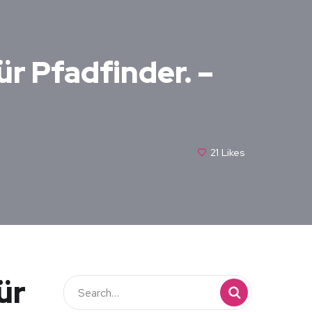
ür Pfadfinder. –
21
Likes
ür