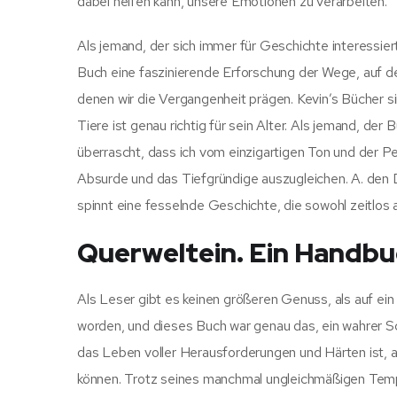
dabei helfen kann, unsere Emotionen zu verarbeiten.
Als jemand, der sich immer für Geschichte interessiert
Buch eine faszinierende Erforschung der Wege, auf d
denen wir die Vergangenheit prägen. Kevin’s Bücher 
Tiere ist genau richtig für sein Alter. Als jemand, de
überrascht, dass ich vom einzigartigen Ton und der P
Absurde und das Tiefgründige auszugleichen. A. den 
spinnt eine fesselnde Geschichte, die sowohl zeitlos a
Querweltein. Ein Handbuc
Als Leser gibt es keinen größeren Genuss, als auf ein 
worden, und dieses Buch war genau das, ein wahrer Sc
das Leben voller Herausforderungen und Härten ist, ab
können. Trotz seines manchmal ungleichmäßigen Temp