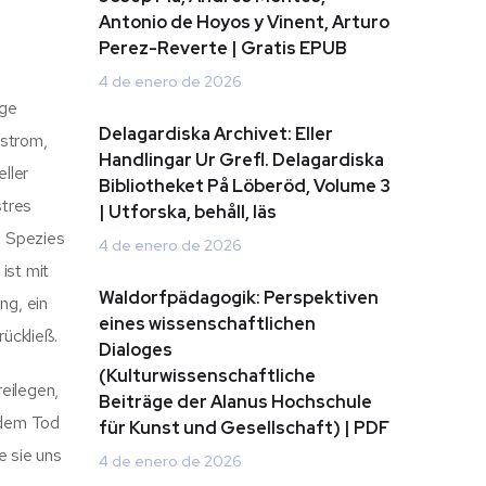
Antonio de Hoyos y Vinent, Arturo
Perez-Reverte | Gratis EPUB
4 de enero de 2026
ige
Delagardiska Archivet: Eller
dstrom,
Handlingar Ur Grefl. Delagardiska
ller
Bibliotheket På Löberöd, Volume 3
stres
| Utforska, behåll, läs
e Spezies
4 de enero de 2026
ist mit
Waldorfpädagogik: Perspektiven
ng, ein
eines wissenschaftlichen
ückließ.
Dialoges
(Kulturwissenschaftliche
reilegen,
Beiträge der Alanus Hochschule
r dem Tod
für Kunst und Gesellschaft) | PDF
e sie uns
4 de enero de 2026