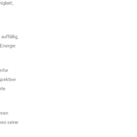
igkeit,
uffällig,
 Energie
erlor
spektive
hte
ihren
hes seine