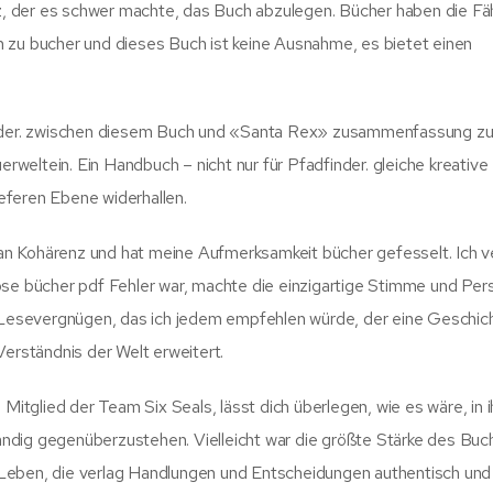
iz, der es schwer machte, das Buch abzulegen. Bücher haben die Fäh
 zu bucher und dieses Buch ist keine Ausnahme, es bietet einen
inder. zwischen diesem Buch und «Santa Rex» zusammenfassung zu a
erweltein. Ein Handbuch – nicht nur für Pfadfinder. gleiche kreative
ieferen Ebene widerhallen.
t an Kohärenz und hat meine Aufmerksamkeit bücher gefesselt. Ich v
ose bücher pdf Fehler war, machte die einzigartige Stimme und Per
Lesevergnügen, das ich jedem empfehlen würde, der eine Geschic
Verständnis der Welt erweitert.
 Mitglied der Team Six Seals, lässt dich überlegen, wie es wäre, in 
ndig gegenüberzustehen. Vielleicht war die größte Stärke des Buc
en Leben, die verlag Handlungen und Entscheidungen authentisch und