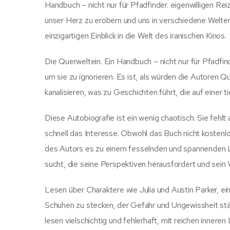
Handbuch – nicht nur für Pfadfinder. eigenwilligen Re
unser Herz zu erobern und uns in verschiedene Welten
einzigartigen Einblick in die Welt des iranischen Kinos.
Die Querweltein. Ein Handbuch – nicht nur für Pfadf
um sie zu ignorieren. Es ist, als würden die Autoren Qu
kanalisieren, was zu Geschichten führt, die auf einer t
Diese Autobiografie ist ein wenig chaotisch. Sie fehl
schnell das Interesse. Obwohl das Buch nicht kostenl
des Autors es zu einem fesselnden und spannenden 
sucht, die seine Perspektiven herausfordert und sein 
Lesen über Charaktere wie Julia und Austin Parker, ein
Schuhen zu stecken, der Gefahr und Ungewissheit stä
lesen vielschichtig und fehlerhaft, mit reichen inner