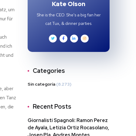
Kate Olson
satz, um
She is the CEO. She's a big fan her
nur für
cat Tux, & dinner parties.
Buch
nd ich
cht und
Categories
Sin categoría
(8.273)
e, aber
xen Tanz
Recent Posts
en, die
Giornalisti Spagnoli: Ramon Perez
de Ayala, Letizia Ortiz Rocasolano,
Josep Pla, Andres Montes,