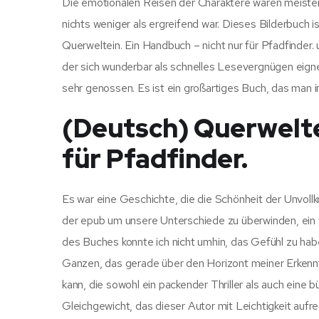
Die emotionalen Reisen der Charaktere waren meisterh
nichts weniger als ergreifend war. Dieses Bilderbuc
Querweltein. Ein Handbuch – nicht nur für Pfadfinder. 
der sich wunderbar als schnelles Lesevergnügen eignet
sehr genossen. Es ist ein großartiges Buch, das man i
(Deutsch) Querwelte
für Pfadfinder.
Es war eine Geschichte, die die Schönheit der Unvollko
der epub um unsere Unterschiede zu überwinden, ein
des Buches konnte ich nicht umhin, das Gefühl zu hab
Ganzen, das gerade über den Horizont meiner Erkenntn
kann, die sowohl ein packender Thriller als auch eine 
Gleichgewicht, das dieser Autor mit Leichtigkeit aufre