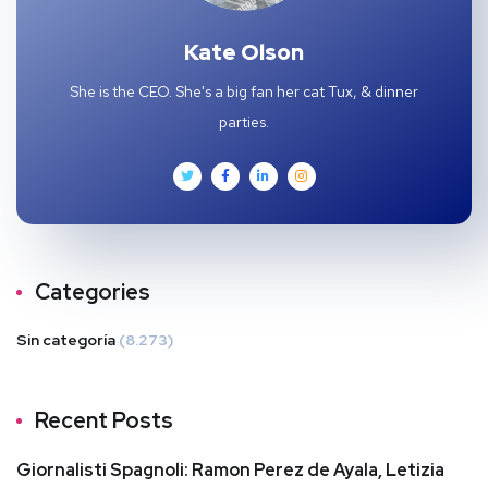
Kate Olson
She is the CEO. She's a big fan her cat Tux, & dinner
parties.
Categories
Sin categoría
(8.273)
Recent Posts
Giornalisti Spagnoli: Ramon Perez de Ayala, Letizia