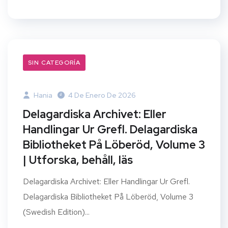
SIN CATEGORÍA
Hania
4 De Enero De 2026
Delagardiska Archivet: Eller
Handlingar Ur Grefl. Delagardiska
Bibliotheket På Löberöd, Volume 3
| Utforska, behåll, läs
Delagardiska Archivet: Eller Handlingar Ur Grefl.
Delagardiska Bibliotheket På Löberöd, Volume 3
(Swedish Edition)...