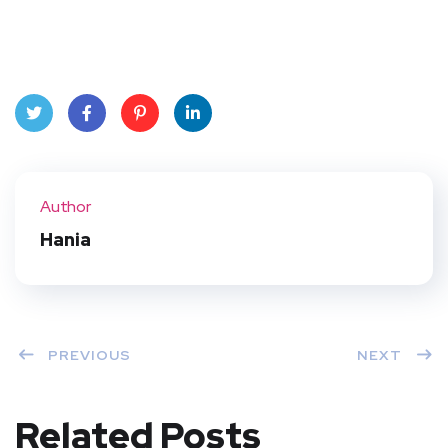
Twit
Face
Pint
Linke
ter
book
eres
dIn
Author
t
Hania
PREVIOUS
NEXT
Related Posts