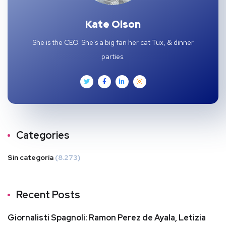
Kate Olson
She is the CEO. She's a big fan her cat Tux, & dinner
parties.
Categories
Sin categoría
(8.273)
Recent Posts
Giornalisti Spagnoli: Ramon Perez de Ayala, Letizia