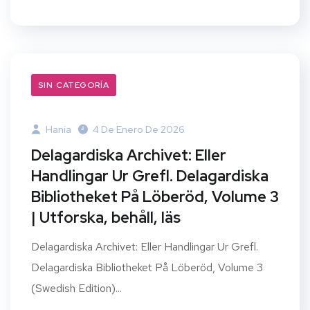
SIN CATEGORÍA
Hania
4 De Enero De 2026
Delagardiska Archivet: Eller
Handlingar Ur Grefl. Delagardiska
Bibliotheket På Löberöd, Volume 3
| Utforska, behåll, läs
Delagardiska Archivet: Eller Handlingar Ur Grefl.
Delagardiska Bibliotheket På Löberöd, Volume 3
(Swedish Edition)...