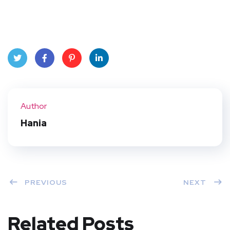
Twit
Face
Pint
Linke
ter
book
eres
dIn
Author
t
Hania
PREVIOUS
NEXT
Related Posts