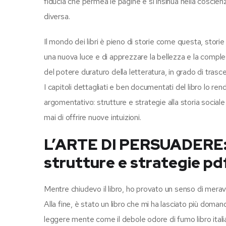
fiducia che permea le pagine e si insinua nella coscienz
diversa.
Il mondo dei libri è pieno di storie come questa, storie
una nuova luce e di apprezzare la bellezza e la comple
del potere duraturo della letteratura, in grado di trasce
I capitoli dettagliati e ben documentati del libro l
argomentativo: strutture e strategie alla storia social
mai di offrire nuove intuizioni.
L’ARTE DI PERSUADERE: 
strutture e strategie pd
Mentre chiudevo il libro, ho provato un senso di meravi
Alla fine, è stato un libro che mi ha lasciato più doma
leggere mente come il debole odore di fumo libro itali