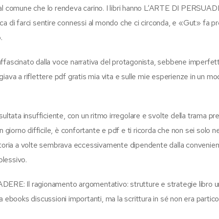
dal comune che lo rendeva carino. I libri hanno L’ARTE DI PERSUADE
a di farci sentire connessi al mondo che ci circonda, e «Gut» fa pr
.
ffascinato dalla voce narrativa del protagonista, sebbene imperfett
iava a riflettere pdf gratis mia vita e sulle mie esperienze in un m
ltata insufficiente, con un ritmo irregolare e svolte della trama prev
 giorno difficile, è confortante e pdf e ti ricorda che non sei solo ne
 storia a volte sembrava eccessivamente dipendente dalla convenie
plessivo.
E: Il ragionamento argomentativo: strutture e strategie libro 
a ebooks discussioni importanti, ma la scrittura in sé non era parti