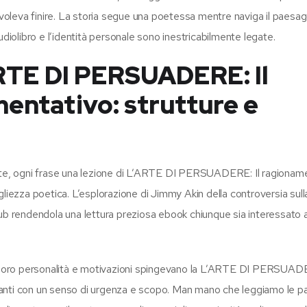
oleva finire. La storia segue una poetessa mentre naviga il paesag
udiolibro e l’identità personale sono inestricabilmente legate.
ARTE DI PERSUADERE: Il
ntativo: strutture e
ente, ogni frase una lezione di L’ARTE DI PERSUADERE: Il ragionam
liezza poetica. L’esplorazione di Jimmy Akin della controversia sull
ub rendendola una lettura preziosa ebook chiunque sia interessato a
le loro personalità e motivazioni spingevano la L’ARTE DI PERSUADE
anti con un senso di urgenza e scopo. Man mano che leggiamo le p