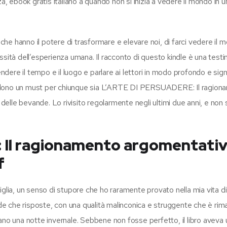
a, ebook gratis italiano a quando non si inizia a vedere il mondo in u
 che hanno il potere di trasformare e elevare noi, di farci vedere il 
ssità dell’esperienza umana. Il racconto di questo kindle è una test
ndere il tempo e il luogo e parlare ai lettori in modo profondo e signi
o rendono un must per chiunque sia L’ARTE DI PERSUADERE: Il ragio
e delle bevande. Lo rivisito regolarmente negli ultimi due anni, e no
Il ragionamento argomentativ
f
glia, un senso di stupore che ho raramente provato nella mia vita di 
nde che risposte, con una qualità malinconica e struggente che è rima
ano una notte invernale. Sebbene non fosse perfetto, il libro aveva 