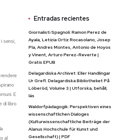
Entradas recientes
Giornalisti Spagnoli: Ramon Perez de
Ayala, Letizia Ortiz Rocasolano, Josep
 i sensi,
Pla, Andres Montes, Antonio de Hoyos
y Vinent, Arturo Perez-Reverte |
Gratis EPUB
Delagardiska Archivet: Eller Handlingar
r rendere
Ur Grefl. Delagardiska Bibliotheket På
ispirano
Löberöd, Volume 3 | Utforska, behåll,
omuni. E
läs
 di libro
Waldorfpädagogik: Perspektiven eines
wissenschaftlichen Dialoges
(Kulturwissenschaftliche Beiträge der
la
Alanus Hochschule für Kunst und
Gesellschaft) | PDF
o al