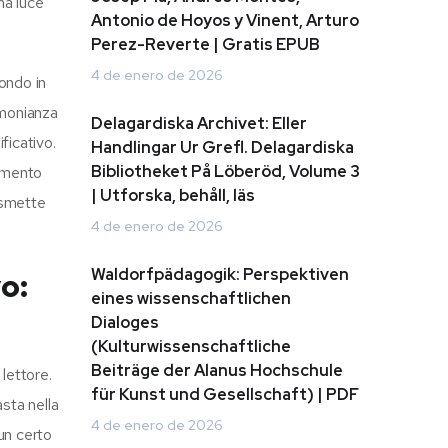
na luce
Antonio de Hoyos y Vinent, Arturo
Perez-Reverte | Gratis EPUB
4 de enero de 2026
mondo in
imonianza
Delagardiska Archivet: Eller
ficativo.
Handlingar Ur Grefl. Delagardiska
Bibliotheket På Löberöd, Volume 3
namento
| Utforska, behåll, läs
n smette
4 de enero de 2026
Waldorfpädagogik: Perspektiven
o:
eines wissenschaftlichen
Dialoges
(Kulturwissenschaftliche
Beiträge der Alanus Hochschule
lettore.
für Kunst und Gesellschaft) | PDF
sta nella
4 de enero de 2026
un certo