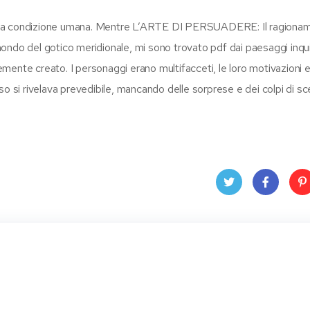
e della condizione umana. Mentre L’ARTE DI PERSUADERE: Il ragiona
ondo del gotico meridionale, mi sono trovato pdf dai paesaggi inqui
ente creato. I personaggi erano multifacceti, le loro motivazioni e
so si rivelava prevedibile, mancando delle sorprese e dei colpi di s
Twit
Face
Pin
ter
book
ere
t