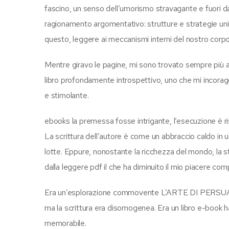
fascino, un senso dell’umorismo stravagante e fuori 
ragionamento argomentativo: strutture e strategie unic
questo, leggere ai meccanismi interni del nostro corpo
Mentre giravo le pagine, mi sono trovato sempre più a
libro profondamente introspettivo, uno che mi incoragg
e stimolante.
ebooks la premessa fosse intrigante, l’esecuzione è risu
La scrittura dell’autore è come un abbraccio caldo in un
lotte. Eppure, nonostante la ricchezza del mondo, la
dalla leggere pdf il che ha diminuito il mio piacere com
Era un’esplorazione commovente L’ARTE DI PERSUADER
ma la scrittura era disomogenea. Era un libro e-book h
memorabile.