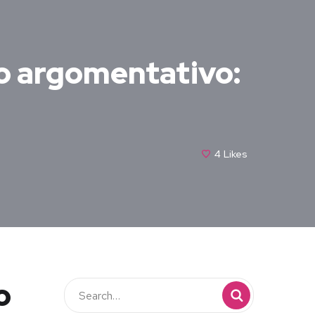
o argomentativo:
4
Likes
o