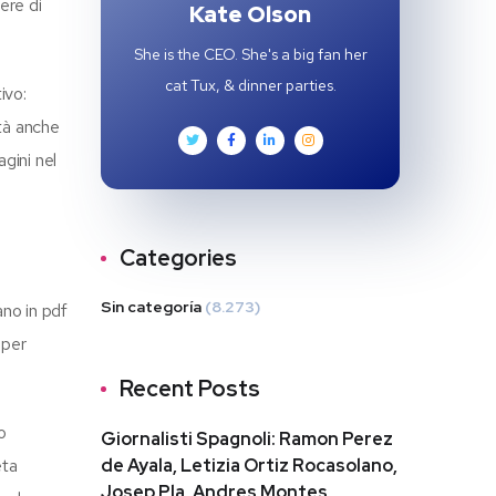
ere di
Kate Olson
She is the CEO. She's a big fan her
cat Tux, & dinner parties.
ivo:
ità anche
gini nel
Categories
Sin categoría
(8.273)
ano in pdf
 per
Recent Posts
o
Giornalisti Spagnoli: Ramon Perez
eta
de Ayala, Letizia Ortiz Rocasolano,
Josep Pla, Andres Montes,