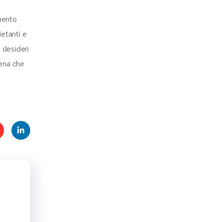
mento
etanti e
 desideri
cena che
t
Linke
s
dIn