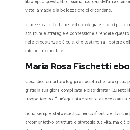
libro epub questo libro, siamo ricordati dell’importanza
vista la magia e la bellezza che ci circondano.
In mezzo a tutto il caos e il ebook gratis sono i pi
strutture e strategie e connessione a rendere questo l
nelle circostanze più buie, che testimonia il potere del
mio occhio mentale.
Maria Rosa Fischetti eb
Cosa dice di noi libro leggere società che libro gratis 
gratis la sua gloria complicata e disordinata? Questo 
troppo tempo. È un’aggiunta potente e necessaria al c
Sono sempre stato scettico nei confronti dei libri
argomentativo: strutture e strategie tua vita, ma c’è