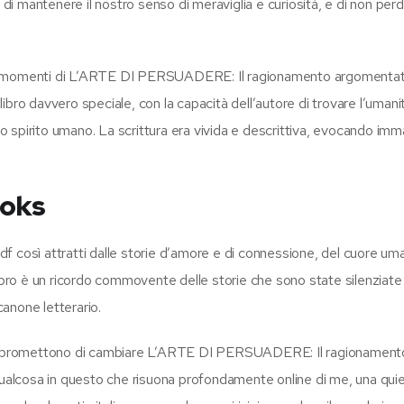
 di mantenere il nostro senso di meraviglia e curiosità, e di non perd
ccoli momenti di L’ARTE DI PERSUADERE: Il ragionamento argomentat
ibro davvero speciale, con la capacità dell’autore di trovare l’uman
lo spirito umano. La scrittura era vivida e descrittiva, evocando imma
ooks
pdf così attratti dalle storie d’amore e di connessione, del cuore um
libro è un ricordo commovente delle storie che sono state silenziate
anone letterario.
 che promettono di cambiare L’ARTE DI PERSUADERE: Il ragionament
 qualcosa in questo che risuona profondamente online di me, una qui