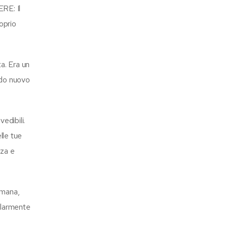
RE: Il
oprio
a. Era un
odo nuovo
edibili.
lle tue
nza e
umana,
colarmente