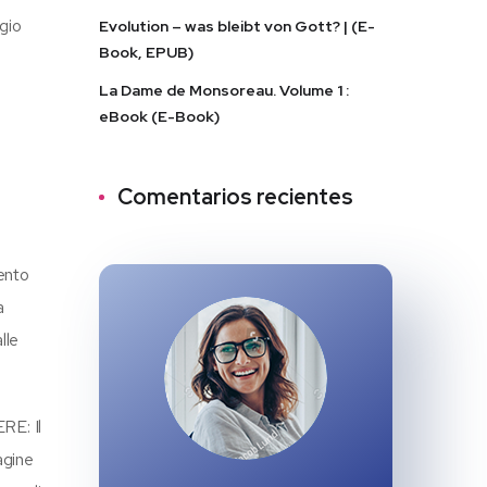
gio
Evolution – was bleibt von Gott? | (E-
Book, EPUB)
La Dame de Monsoreau. Volume 1 :
eBook (E-Book)
Comentarios recientes
ento
a
lle
RE: Il
agine