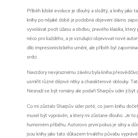
Příběh lidské evoluce je dlouhý a složitý, a knihy jako 
knihy po nějaké době je podobná objevení dávno zapom
vyvolávat pocit úžasu a obdivu, pravého klasika, který 
něco pro každého, a je vzrušující objevovat nové autor
dílo impresionistického umění, ale příběh byl zapomínac
srdci.
Navzdory nevýraznému závěru byla kniha přesvědčivou 
usmířit různé dějové nitky a charakterové oblouky. Tato 
Nesnaží se být romány ale podaří Sharpův úder jí být
Co mi zůstalo Sharpův úder poté, co jsem knihu dočetl,
musel být vyprávěn, a který mi zůstane dlouho. Je to
humorném příběhu. Autorovo první pokus je silný a důr
jsou knihy jako tato důkazem trvalého půvabu vyprávění