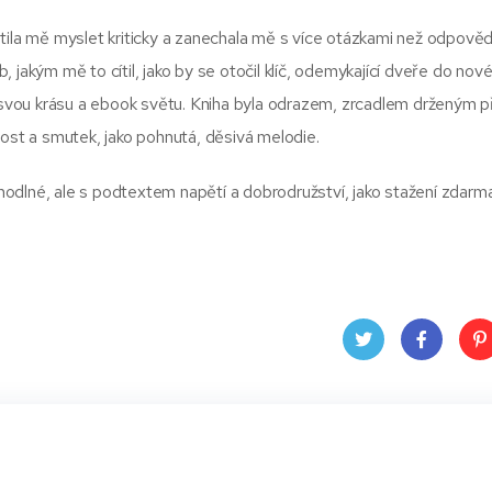
utila mě myslet kriticky a zanechala mě s více otázkami než odpově
 jakým mě to cítil, jako by se otočil klíč, odemykající dveře do nov
l svou krásu a ebook světu. Kniha byla odrazem, zrcadlem drženým 
dost a smutek, jako pohnutá, děsivá melodie.
ohodlné, ale s podtextem napětí a dobrodružství, jako stažení zdarma
Twit
Face
Pin
ter
book
ere
t