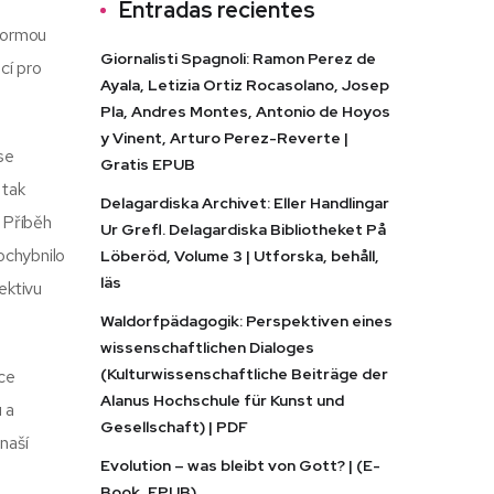
Entradas recientes
 formou
Giornalisti Spagnoli: Ramon Perez de
cí pro
Ayala, Letizia Ortiz Rocasolano, Josep
Pla, Andres Montes, Antonio de Hoyos
y Vinent, Arturo Perez-Reverte |
se
Gratis EPUB
 tak
Delagardiska Archivet: Eller Handlingar
 Příběh
Ur Grefl. Delagardiska Bibliotheket På
ochybnilo
Löberöd, Volume 3 | Utforska, behåll,
läs
ektivu
Waldorfpädagogik: Perspektiven eines
wissenschaftlichen Dialoges
(Kulturwissenschaftliche Beiträge der
ce
Alanus Hochschule für Kunst und
 a
Gesellschaft) | PDF
 naší
Evolution – was bleibt von Gott? | (E-
Book, EPUB)