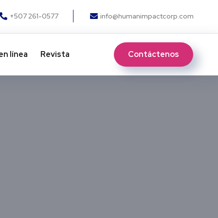
+507 261-0577
info@humanimpactcorp.com
Contáctenos
en línea
Revista