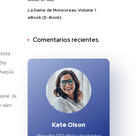
La Dame de Monsoreau. Volume 1 :
eBook (E-Book)
Comentarios recientes
stická
ečný
Sharpův
řejmé, že
e vším
Kate Olson
She is the CEO. She's a big fan her