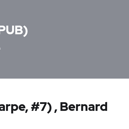
EPUB)
s
rpe, #7) , Bernard