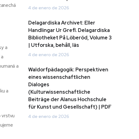
 zanechá
4 de enero de 2026
Delagardiska Archivet: Eller
Handlingar Ur Grefl. Delagardiska
Bibliotheket På Löberöd, Volume 3
| Utforska, behåll, läs
sy a
4 de enero de 2026
 a
koumaná a
Waldorfpädagogik: Perspektiven
eines wissenschaftlichen
Dialoges
dku a
(Kulturwissenschaftliche
Beiträge der Alanus Hochschule
für Kunst und Gesellschaft) | PDF
o vrstvu
4 de enero de 2026
stujeme