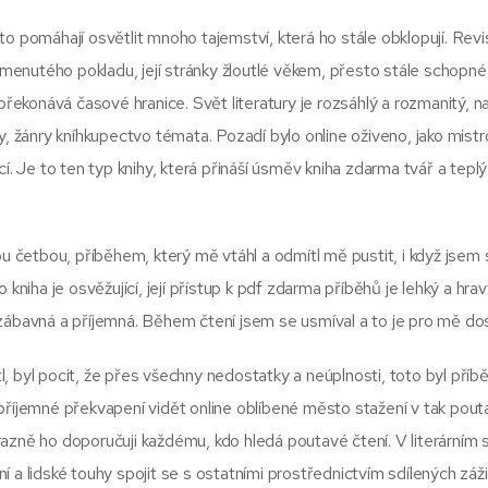
tato pomáhají osvětlit mnoho tajemství, která ho stále obklopují. Revi
enutého pokladu, její stránky žloutlé věkem, přesto stále schopné
překonává časové hranice. Svět literatury je rozsáhlý a rozmanitý, na
y, žánry kníhkupectvo témata. Pozadí bylo online oživeno, jako mist
í. Je to ten typ knihy, která přináší úsměv kniha zdarma tvář a teplý
četbou, příběhem, který mě vtáhl a odmítl mě pustit, i když jsem s
kniha je osvěžující, její přístup k pdf zdarma příběhů je lehký a hrav
 zábavná a příjemná. Během čtení jsem se usmíval a to je pro mě do
 byl pocit, že přes všechny nedostatky a neúplnosti, toto byl příbě
 příjemné překvapení vidět online oblíbené město stažení v tak pou
azně ho doporučuji každému, kdo hledá poutavé čtení. V literárním 
 a lidské touhy spojit se s ostatními prostřednictvím sdílených záži