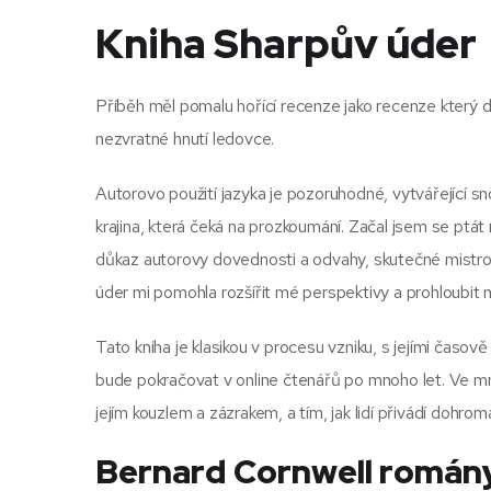
Kniha Sharpův úder
Příběh měl pomalu hořící recenze jako recenze který
nezvratné hnutí ledovce.
Autorovo použití jazyka je pozoruhodné, vytvářející snov
krajina, která čeká na prozkoumání. Začal jsem se ptát
důkaz autorovy dovednosti a odvahy, skutečné mistrov
úder mi pomohla rozšířit mé perspektivy a prohloubi
Tato kniha je klasikou v procesu vzniku, s jejími čas
bude pokračovat v online čtenářů po mnoho let. Ve m
jejím kouzlem a zázrakem, a tím, jak lidí přivádí dohrom
Bernard Cornwell román