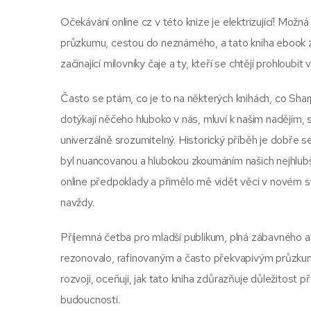
Očekávání online cz v této knize je elektrizující! Mož
průzkumu, cestou do neznámého, a tato kniha ebook z
začínající milovníky čaje a ty, kteří se chtějí prohloub
Často se ptám, co je to na některých knihách, co Shar
dotýkají něčeho hluboko v nás, mluví k našim nadějím
univerzálně srozumitelný. Historický příběh je dobře 
byl nuancovanou a hlubokou zkoumáním našich nejhlub
online předpoklady a přimělo mě vidět věci v novém sv
navždy.
Příjemná četba pro mladší publikum, plná zábavného 
rezonovalo, rafinovaným a často překvapivým průzkume
rozvoji, oceňuji, jak tato kniha zdůrazňuje důležitost př
budoucnosti.