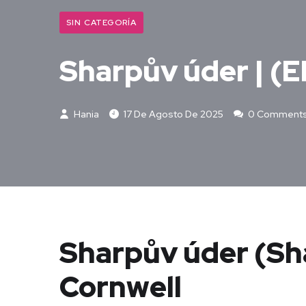
SIN CATEGORÍA
Sharpův úder | (
Hania
17 De Agosto De 2025
0 Comment
Sharpův úder (Sha
Cornwell