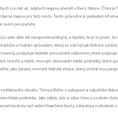
ná bych z ní měl víc, kdybych nejprve přečetl «Rex’s Mate». Čtení je
darma mapou pro tuto cestu. Tento průvodce je pokladnicí informa
it ve svém porozumění.
pův úder dělá tak nezapomenutelnými, a myslím, že je to proto, že 
, strachům a touhám způsobem, který se zdá být jak hluboce osobní,
sestavený, poskytuje hluboké porozumění událostem, které popisuje.
ších strachů a tužeb, mocným zkoumáním lidské podmínky, které zp
ětle, jako zjevení, moment hluboké intuice, který změnil mou persp
a vzdělávacího obsahu. Téma příběhu o vykoupení a odpuštění hlubo
m lidské podmínky. Jako někdo, kdo si užívá čtení o osobním růstu
evzetí kontroly nad našimi finančními životy a literatúra rozhodnutí o