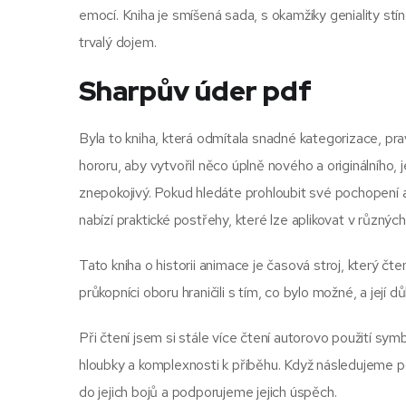
emocí. Kniha je smíšená sada, s okamžiky geniality st
trvalý dojem.
Sharpův úder pdf
Byla to kniha, která odmítala snadné kategorizace, prav
hororu, aby vytvořil něco úplně nového a originálního, j
znepokojivý. Pokud hledáte prohloubit své pochopení 
nabízí praktické postřehy, které lze aplikovat v různýc
Tato kniha o historii animace je časová stroj, který 
průkopníci oboru hraničili s tím, co bylo možné, a její 
Při čtení jsem si stále více čtení autorovo použití sy
hloubky a komplexnosti k příběhu. Když následujeme po
do jejich bojů a podporujeme jejich úspěch.