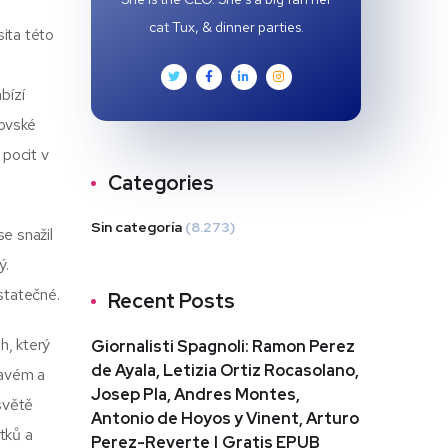
cat Tux, & dinner parties.
sita této
bízí
rovské
 pocit v
Categories
Sin categoría
(8.273)
e snažil
ý.
statečné.
Recent Posts
h, který
Giornalisti Spagnoli: Ramon Perez
de Ayala, Letizia Ortiz Rocasolano,
tavém a
Josep Pla, Andres Montes,
světě
Antonio de Hoyos y Vinent, Arturo
tků a
Perez-Reverte | Gratis EPUB