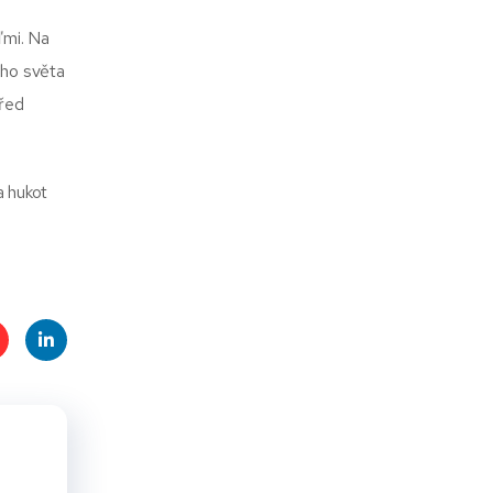
ďmi. Na
ého světa
před
​ hukot
t
Linke
s
dIn