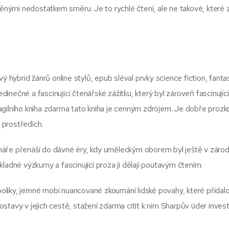
íněnými nedostatkem směru. Je to rychlé čtení, ale ne takové, které
ý hybrid žánrů online stylů, epub sléval prvky science fiction, fanta
edinečné a fascinující čtenářské zážitku, který byl zároveň fascinující
agilního kniha zdarma tato kniha je cenným zdrojem. Je dobře proz
h prostředích.
čtenáře přenáší do dávné éry, kdy uměleckým oborem byl ještě v záro
důkladné výzkumy a fascinující proza ji dělají poutavým čtením.
mboliky, jemné mobi nuancované zkoumání lidské povahy, které přidal
stavy v jejich cestě, stažení zdarma​ cítit k nim Sharpův úder inve