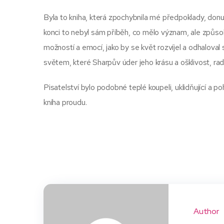
Byla to kniha, která zpochybnila mé předpoklady, don
konci to nebyl sám příběh, co mělo význam, ale způsob,
možností a emocí, jako by se květ rozvíjel a odhalova
světem, které Sharpův úder jeho krásu a ošklivost, ra
Pisatelství bylo podobné teplé koupeli, uklidňující a p
kniha proudu.
Author