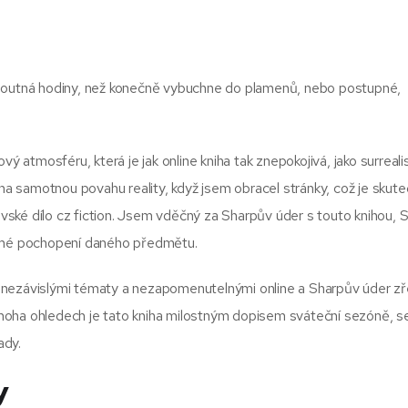
 doutná hodiny, než konečně vybuchne do plamenů, nebo postupné,
ý atmosféru, která je jak online kniha tak znepokojivá, jako surreali
 na samotnou povahu reality, když jsem obracel stránky, což je skut
ské dílo cz fiction. Jsem vděčný za Sharpův úder s touto knihou, 
t mé pochopení daného předmětu.
ově nezávislými tématy a nezapomenutelnými online a Sharpův úder z
noha ohledech je tato kniha milostným dopisem sváteční sezóně, s
ady.
y