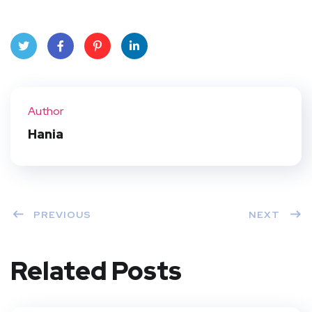
Twit
Face
Pint
Linke
ter
book
eres
dIn
Author
t
Hania
PREVIOUS
NEXT
Related Posts