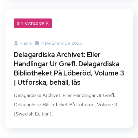
SIN CATEGORÍA
Hania
4 De Enero De 2026
Delagardiska Archivet: Eller
Handlingar Ur Grefl. Delagardiska
Bibliotheket På Löberöd, Volume 3
| Utforska, behåll, läs
Delagardiska Archivet: Eller Handlingar Ur Grefl.
Delagardiska Bibliotheket På Löberöd, Volume 3
(Swedish Edition)...