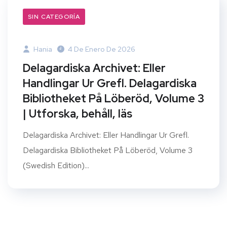
SIN CATEGORÍA
Hania
4 De Enero De 2026
Delagardiska Archivet: Eller
Handlingar Ur Grefl. Delagardiska
Bibliotheket På Löberöd, Volume 3
| Utforska, behåll, läs
Delagardiska Archivet: Eller Handlingar Ur Grefl.
Delagardiska Bibliotheket På Löberöd, Volume 3
(Swedish Edition)...