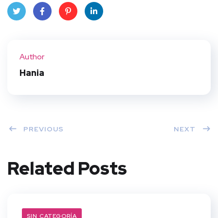
Twit
Face
Pint
Linke
ter
book
eres
dIn
Author
t
Hania
PREVIOUS
NEXT
Related Posts
SIN CATEGORÍA