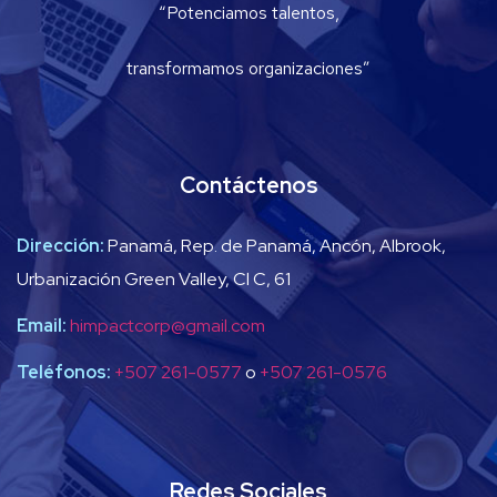
“Potenciamos talentos,
transformamos organizaciones”
Contáctenos
Dirección:
Panamá, Rep. de Panamá, Ancón, Albrook,
Urbanización Green Valley, Cl C, 61
Email:
himpactcorp@gmail.com
Teléfonos:
+507 261-0577
o
+507 261-0576
Redes Sociales