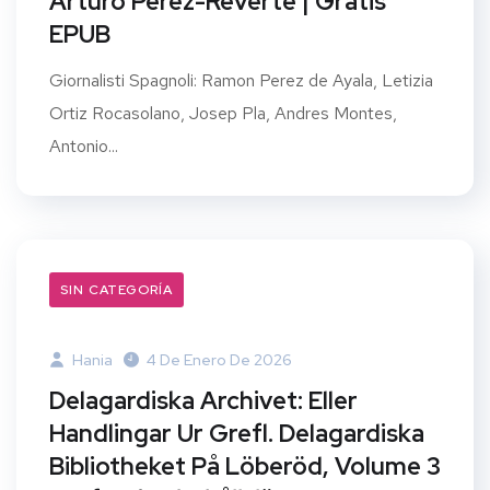
Arturo Perez-Reverte | Gratis
EPUB
Giornalisti Spagnoli: Ramon Perez de Ayala, Letizia
Ortiz Rocasolano, Josep Pla, Andres Montes,
Antonio...
SIN CATEGORÍA
Hania
4 De Enero De 2026
Delagardiska Archivet: Eller
Handlingar Ur Grefl. Delagardiska
Bibliotheket På Löberöd, Volume 3