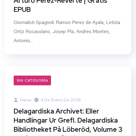
Arturo Perez-Reverte | Gratis
EPUB
Giornalisti Spagnoli: Ramon Perez de Ayala, Letizia
Ortiz Rocasolano, Josep Pla, Andres Montes,
Antonio...
SIN CATEGORÍA
Hania
4 De Enero De 2026
Delagardiska Archivet: Eller
Handlingar Ur Grefl. Delagardiska
Bibliotheket På Löberöd, Volume 3