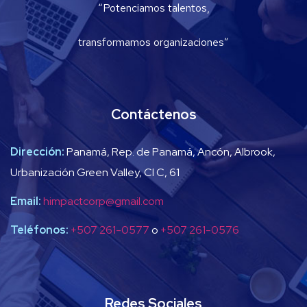
“Potenciamos talentos,
transformamos organizaciones”
Contáctenos
Dirección:
Panamá, Rep. de Panamá, Ancón, Albrook,
Urbanización Green Valley, Cl C, 61
Email:
himpactcorp@gmail.com
Teléfonos:
+507 261-0577
o
+507 261-0576
Redes Sociales