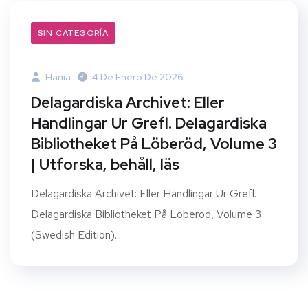
SIN CATEGORÍA
Hania
4 De Enero De 2026
Delagardiska Archivet: Eller
Handlingar Ur Grefl. Delagardiska
Bibliotheket På Löberöd, Volume 3
| Utforska, behåll, läs
Delagardiska Archivet: Eller Handlingar Ur Grefl.
Delagardiska Bibliotheket På Löberöd, Volume 3
(Swedish Edition)...