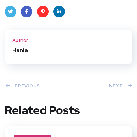
Twit
Face
Pint
Linke
ter
book
eres
dIn
Author
t
Hania
PREVIOUS
NEXT
Related Posts