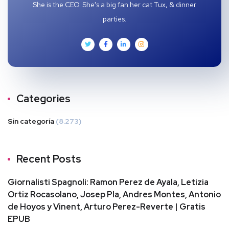
She is the CEO. She's a big fan her cat Tux, & dinner
parties.
Categories
Sin categoría
(8.273)
Recent Posts
Giornalisti Spagnoli: Ramon Perez de Ayala, Letizia
Ortiz Rocasolano, Josep Pla, Andres Montes, Antonio
de Hoyos y Vinent, Arturo Perez-Reverte | Gratis
EPUB