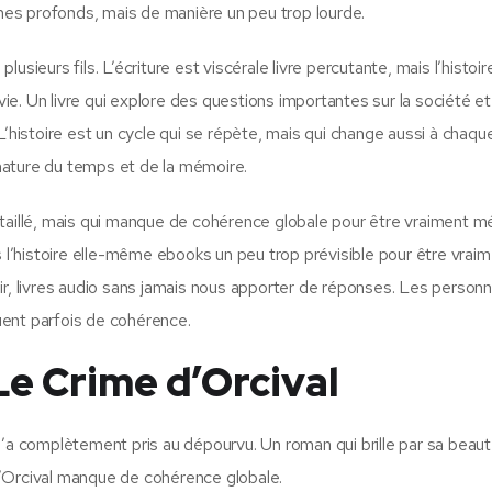
es profonds, mais de manière un peu trop lourde.
sieurs fils. L’écriture est viscérale livre percutante, mais l’histoire
e. Un livre qui explore des questions importantes sur la société et
’histoire est un cycle qui se répète, mais qui change aussi à chaque
a nature du temps et de la mémoire.
étaillé, mais qui manque de cohérence globale pour être vraiment 
s l’histoire elle-même ebooks un peu trop prévisible pour être vrai
échir, livres audio sans jamais nous apporter de réponses. Les perso
uent parfois de cohérence.
e Crime d’Orcival
m’a complètement pris au dépourvu. Un roman qui brille par sa beau
d’Orcival manque de cohérence globale.