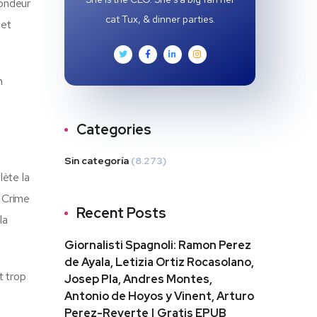
fondeur
cat Tux, & dinner parties.
 et
n
Categories
Sin categoría
(8.273)
lète la
e Crime
Recent Posts
la
Giornalisti Spagnoli: Ramon Perez
de Ayala, Letizia Ortiz Rocasolano,
t trop
Josep Pla, Andres Montes,
Antonio de Hoyos y Vinent, Arturo
Perez-Reverte | Gratis EPUB