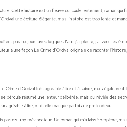
cture. Cette histoire est un fleuve qui coule lentement, roman qui fi
Orcival une écriture élégante, mais l’histoire est trop lente et ma
tent pas toujours avec logique. J’ai ri, j’ai pleuré, j’ai vécu les ém
ur a une façon Le Crime d’Orcival originale de raconter l’histoire, 
e Crime d’Orcival très agréable à lire et à suivre, mais également 
 se déroule résumé une lenteur délibérée, mais qui révèle des secr
eur agréable à lire, mais elle manque parfois de profondeur.
is parfois trop mélancolique. Un roman qui m’a laissé perplexe, mai