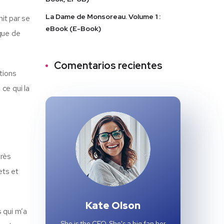
La Dame de Monsoreau. Volume 1 :
nit par se
eBook (E-Book)
nque de
Comentarios recientes
otions
ce qui la
très
ets et
Kate Olson
s qui m’a
She is the CEO. She's a big fan her