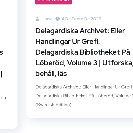
Hania
4 De Enero De 2026
Delagardiska Archivet: Eller
Handlingar Ur Grefl.
s
Delagardiska Bibliotheket På
Löberöd, Volume 3 | Utforska
|
behåll, läs
Delagardiska Archivet: Eller Handlingar Ur Grefl.
Delagardiska Bibliotheket På Löberöd, Volume 
zia
(Swedish Edition)...