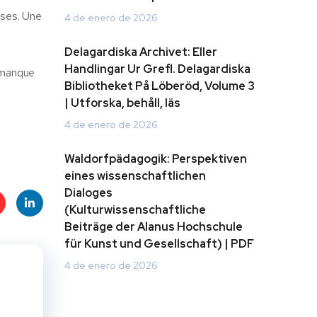
ises. Une
4 de enero de 2026
Delagardiska Archivet: Eller
Handlingar Ur Grefl. Delagardiska
e manque
Bibliotheket På Löberöd, Volume 3
| Utforska, behåll, läs
4 de enero de 2026
Waldorfpädagogik: Perspektiven
eines wissenschaftlichen
Dialoges
(Kulturwissenschaftliche
Beiträge der Alanus Hochschule
t
Linke
für Kunst und Gesellschaft) | PDF
s
dIn
4 de enero de 2026