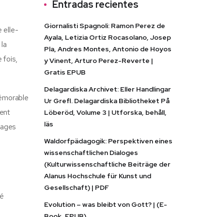
Entradas recientes
Giornalisti Spagnoli: Ramon Perez de
 elle-
Ayala, Letizia Ortiz Rocasolano, Josep
 la
Pla, Andres Montes, Antonio de Hoyos
 fois,
y Vinent, Arturo Perez-Reverte |
Gratis EPUB
Delagardiska Archivet: Eller Handlingar
mémorable
Ur Grefl. Delagardiska Bibliotheket På
ment
Löberöd, Volume 3 | Utforska, behåll,
läs
nnages
Waldorfpädagogik: Perspektiven eines
wissenschaftlichen Dialoges
(Kulturwissenschaftliche Beiträge der
Alanus Hochschule für Kunst und
Gesellschaft) | PDF
té
Evolution – was bleibt von Gott? | (E-
Book, EPUB)