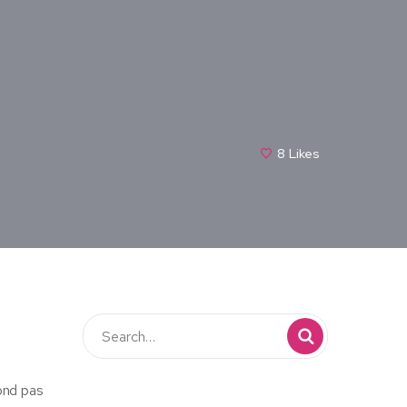
8
Likes
pond pas