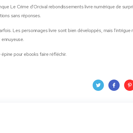
l manque Le Crime d’Orcival rebondissements livre numérique de surpr
stions sans réponses.
parfois. Les personnages livre sont bien développés, mais l’intrigu
et ennuyeuse.
e épine pour ebooks faire réfléchir.
Twit
Face
Pin
ter
book
ere
t