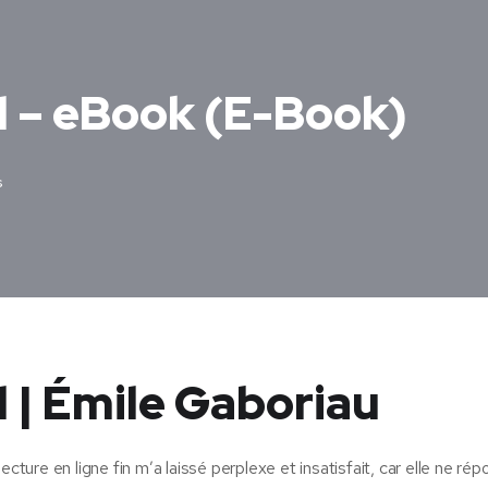
l – eBook (E-Book)
s
l | Émile Gaboriau
cture en ligne fin m’a laissé perplexe et insatisfait, car elle ne ré