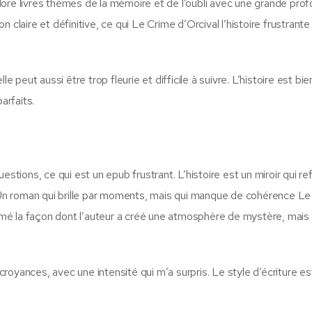
lore livres thèmes de la mémoire et de l’oubli avec une grande pro
claire et définitive, ce qui Le Crime d’Orcival l’histoire frustrante
e peut aussi être trop fleurie et difficile à suivre. L’histoire est bie
arfaits.
stions, ce qui est un epub frustrant. L’histoire est un miroir qui ref
. Un roman qui brille par moments, mais qui manque de cohérence L
aimé la façon dont l’auteur a créé une atmosphère de mystère, mais 
 croyances, avec une intensité qui m’a surpris. Le style d’écriture es