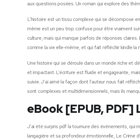
aux questions posées. Un roman qui explore des thèm
L’histoire est un tissu complexe qui se décompose en plu
même est un peu trop confuse pour être vraiment suivi
culture, mais qui manque parfois de réponses claires. L
comme la vie elle-même, et qui fait réfléchir kindle l
Une histoire qui se déroule dans un monde riche et d
et impactant. L’écriture est fluide et engageante, mai
suivie. J’ai aimé la façon dont l’auteur nous fait réfl
sont complexes et multidimensionnels, mais ils manq
eBook [EPUB, PDF] L
J’ai été surpris pdf la tournure des événements, qui 
langagière et sa profondeur émotionnelle, Le Crime 