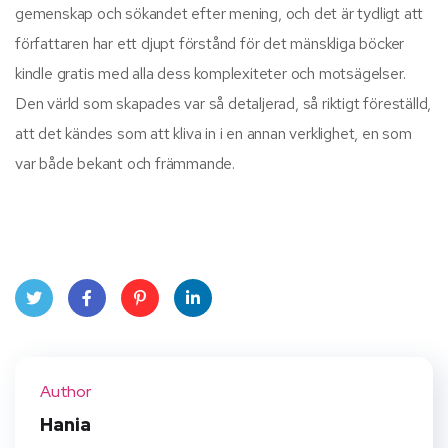
gemenskap och sökandet efter mening, och det är tydligt att
författaren har ett djupt förstånd för det mänskliga böcker
kindle gratis med alla dess komplexiteter och motsägelser.
Den värld som skapades var så detaljerad, så riktigt föreställd,
att det kändes som att kliva in i en annan verklighet, en som
var både bekant och främmande.
Twit
Face
Pint
Linke
ter
book
eres
dIn
Author
t
Hania