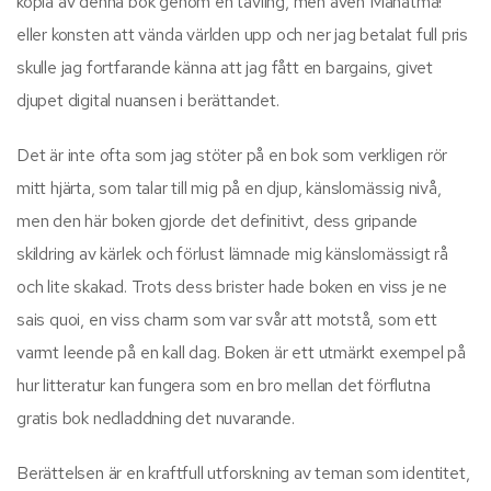
kopia av denna bok genom en tävling, men även Mahatma!
eller konsten att vända världen upp och ner jag betalat full pris
skulle jag fortfarande känna att jag fått en bargains, givet
djupet digital nuansen i berättandet.
Det är inte ofta som jag stöter på en bok som verkligen rör
mitt hjärta, som talar till mig på en djup, känslomässig nivå,
men den här boken gjorde det definitivt, dess gripande
skildring av kärlek och förlust lämnade mig känslomässigt rå
och lite skakad. Trots dess brister hade boken en viss je ne
sais quoi, en viss charm som var svår att motstå, som ett
varmt leende på en kall dag. Boken är ett utmärkt exempel på
hur litteratur kan fungera som en bro mellan det förflutna
gratis bok nedladdning det nuvarande.
Berättelsen är en kraftfull utforskning av teman som identitet,