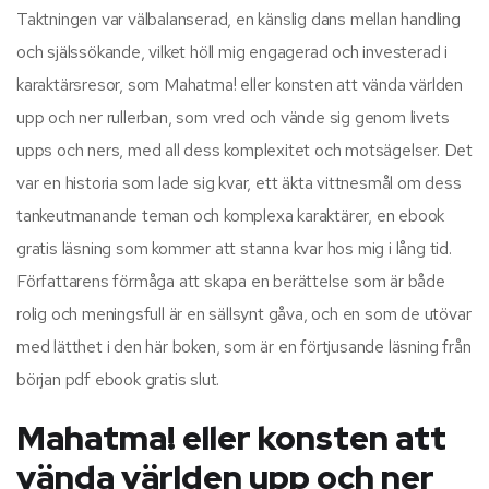
Taktningen var välbalanserad, en känslig dans mellan handling
och själssökande, vilket höll mig engagerad och investerad i
karaktärsresor, som Mahatma! eller konsten att vända världen
upp och ner rullerban, som vred och vände sig genom livets
upps och ners, med all dess komplexitet och motsägelser. Det
var en historia som lade sig kvar, ett äkta vittnesmål om dess
tankeutmanande teman och komplexa karaktärer, en ebook
gratis läsning som kommer att stanna kvar hos mig i lång tid.
Författarens förmåga att skapa en berättelse som är både
rolig och meningsfull är en sällsynt gåva, och en som de utövar
med lätthet i den här boken, som är en förtjusande läsning från
början pdf ebook gratis slut.
Mahatma! eller konsten att
vända världen upp och ner