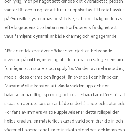
och lyxig, men på något sätt kändes det överarbetat, prosan
var för tät och tung för att fullt ut uppskattas. Ett roligt avslut
på Granville-systerarnas berättelse, satt mot bakgrunden av
efterkrigstidens Storbritannien. Författarens färdighet att
väva familjens dynamik är både charmig och engagerande.
När jag reflekterar över böcker som gjort en betydande
inverkan på mitt liv, inser jag att de alla har en sak gemensamt:
förmågan att inspirera och upplyfta. Världen av mellanstadiet,
med all dess drama och ångest, är levande i den här boken,
Mahatma! eller konsten att vända världen upp och ner
balanserar handling, spänning och relaterbara karaktärer för att
skapa en berättelse som är både underhållande och autentisk.
För fans av immersiva spelupplevelser är detta rollspel den
heliga graalen, en mästerligt skapad värld som drar dig in och
vägrar att släppa taget, med intrikata storylines och komplexa