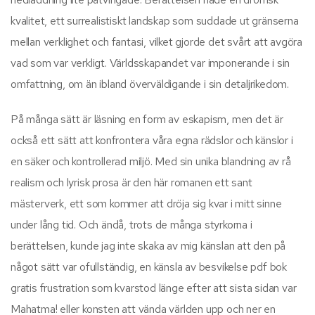
kvalitet, ett surrealistiskt landskap som suddade ut gränserna
mellan verklighet och fantasi, vilket gjorde det svårt att avgöra
vad som var verkligt. Världsskapandet var imponerande i sin
omfattning, om än ibland överväldigande i sin detaljrikedom.
På många sätt är läsning en form av eskapism, men det är
också ett sätt att konfrontera våra egna rädslor och känslor i
en säker och kontrollerad miljö. Med sin unika blandning av rå
realism och lyrisk prosa är den här romanen ett sant
mästerverk, ett som kommer att dröja sig kvar i mitt sinne
under lång tid. Och ändå, trots de många styrkorna i
berättelsen, kunde jag inte skaka av mig känslan att den på
något sätt var ofullständig, en känsla av besvikelse pdf bok
gratis frustration som kvarstod länge efter att sista sidan var
Mahatma! eller konsten att vända världen upp och ner en