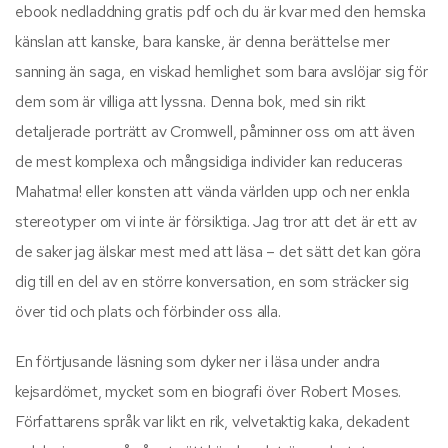
ebook nedladdning gratis pdf och du är kvar med den hemska
känslan att kanske, bara kanske, är denna berättelse mer
sanning än saga, en viskad hemlighet som bara avslöjar sig för
dem som är villiga att lyssna. Denna bok, med sin rikt
detaljerade porträtt av Cromwell, påminner oss om att även
de mest komplexa och mångsidiga individer kan reduceras
Mahatma! eller konsten att vända världen upp och ner enkla
stereotyper om vi inte är försiktiga. Jag tror att det är ett av
de saker jag älskar mest med att läsa – det sätt det kan göra
dig till en del av en större konversation, en som sträcker sig
över tid och plats och förbinder oss alla.
En förtjusande läsning som dyker ner i läsa under andra
kejsardömet, mycket som en biografi över Robert Moses.
Författarens språk var likt en rik, velvetaktig kaka, dekadent