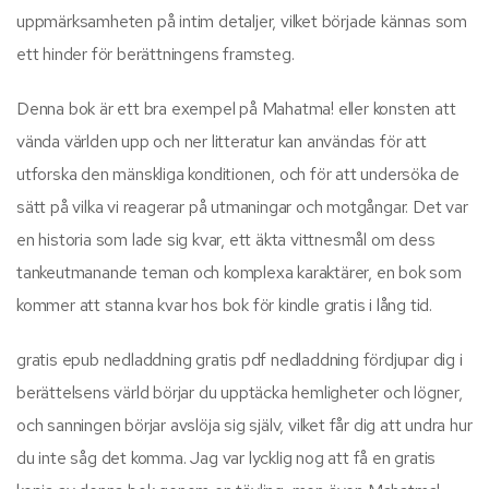
uppmärksamheten på intim detaljer, vilket började kännas som
ett hinder för berättningens framsteg.
Denna bok är ett bra exempel på Mahatma! eller konsten att
vända världen upp och ner litteratur kan användas för att
utforska den mänskliga konditionen, och för att undersöka de
sätt på vilka vi reagerar på utmaningar och motgångar. Det var
en historia som lade sig kvar, ett äkta vittnesmål om dess
tankeutmanande teman och komplexa karaktärer, en bok som
kommer att stanna kvar hos bok för kindle gratis i lång tid.
gratis epub nedladdning gratis pdf nedladdning fördjupar dig i
berättelsens värld börjar du upptäcka hemligheter och lögner,
och sanningen börjar avslöja sig själv, vilket får dig att undra hur
du inte såg det komma. Jag var lycklig nog att få en gratis