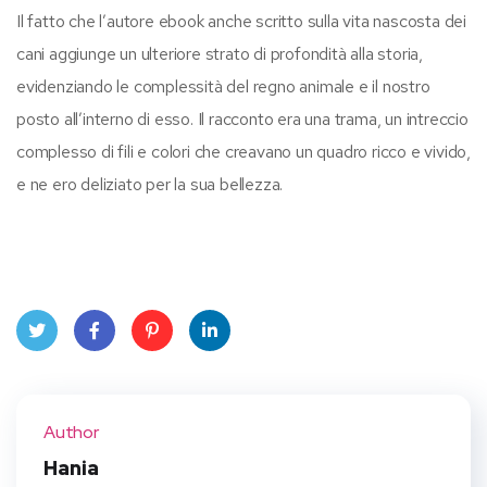
Il fatto che l’autore ebook anche scritto sulla vita nascosta dei
cani aggiunge un ulteriore strato di profondità alla storia,
evidenziando le complessità del regno animale e il nostro
posto all’interno di esso. Il racconto era una trama, un intreccio
complesso di fili e colori che creavano un quadro ricco e vivido,
e ne ero deliziato per la sua bellezza.
Twit
Face
Pint
Linke
ter
book
eres
dIn
Author
t
Hania