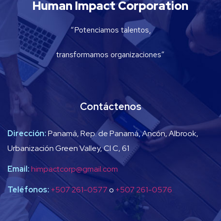
Human Impact Corporation
“Potenciamos talentos,
transformamos organizaciones”
Contáctenos
Dirección:
Panamá, Rep. de Panamá, Ancón, Albrook,
Urbanización Green Valley, Cl C, 61
Email:
himpactcorp@gmail.com
Teléfonos:
+507 261-0577
o
+507 261-0576