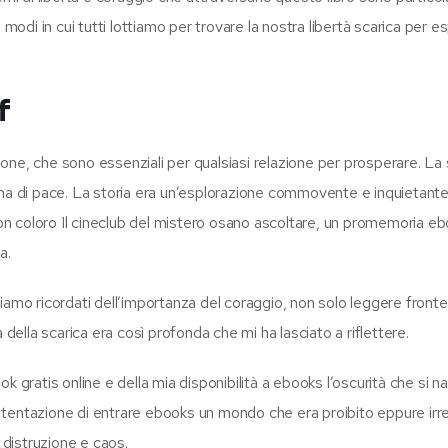
 modi in cui tutti lottiamo per trovare la nostra libertà scarica per 
f
gione, che sono essenziali per qualsiasi relazione per prosperare. La 
ena di pace. La storia era un’esplorazione commovente e inquietan
n coloro Il cineclub del mistero osano ascoltare, un promemoria e
a.
 siamo ricordati dell’importanza del coraggio, non solo leggere fronte
 della scarica era così profonda che mi ha lasciato a riflettere.
k gratis online e della mia disponibilità a ebooks l’oscurità che si 
tentazione di entrare ebooks un mondo che era proibito eppure irres
distruzione e caos.