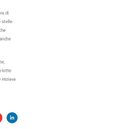
ra di
stelle.
 che
 anche
ne,
o lotte
 iniziava