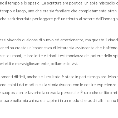
il tempo e lo spazio. La scrittura era poetica, un abile miscuglio d
o tempo e luogo, uno che era sia familiare che completamente strani
 che sarà ricordata per leggere pdf un tributo al potere dell’immagi
essi vivendo qualcosa di nuovo ed emozionante, ma questo Il cinec
generi ha creato un’esperienza di lettura sia avvincente che inaffonda
te umani, le loro lotte e trionfi testimonianza del potere dello spi
rfetti e meravigliosamente, bellamente vivi.
omenti difficili, anche se il risultato è stato in parte irregolare. Ma
o colpiti dai modi in cui la storia risuona con le nostre esperienze 
 supposizioni e favorire la crescita personale. È raro che un libro mi
ntrare nella mia anima e a capirmi in un modo che pochi altri hanno 