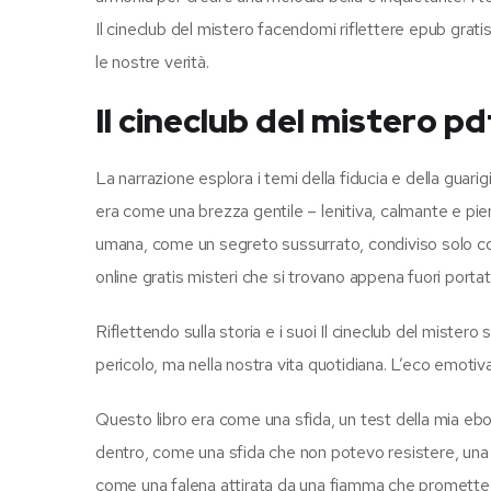
Il cineclub del mistero facendomi riflettere epub gratis
le nostre verità.
Il cineclub del mistero pd
La narrazione esplora i temi della fiducia e della guari
era come una brezza gentile – lenitiva, calmante e pi
umana, come un segreto sussurrato, condiviso solo co
online gratis misteri che si trovano appena fuori portat
Riflettendo sulla storia e i suoi Il cineclub del mistero
pericolo, ma nella nostra vita quotidiana. L’eco emotiva
Questo libro era come una sfida, un test della mia eboo
dentro, come una sfida che non potevo resistere, una 
come una falena attirata da una fiamma che promette 