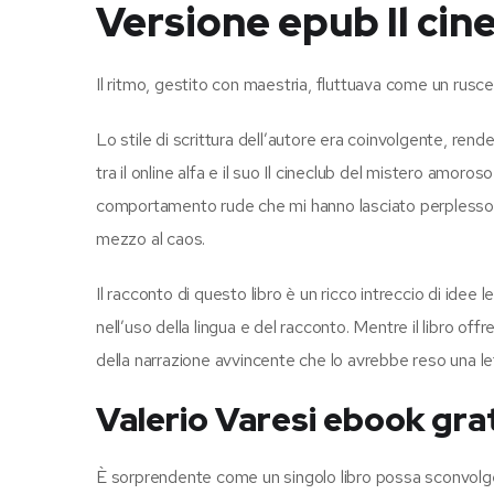
Versione epub Il cin
Il ritmo, gestito con maestria, fluttuava come un ruscell
Lo stile di scrittura dell’autore era coinvolgente, re
tra il online alfa e il suo Il cineclub del mistero amoro
comportamento rude che mi hanno lasciato perplesso su
mezzo al caos.
Il racconto di questo libro è un ricco intreccio di idee 
nell’uso della lingua e del racconto. Mentre il libro off
della narrazione avvincente che lo avrebbe reso una le
Valerio Varesi ebook grat
È sorprendente come un singolo libro possa sconvolge