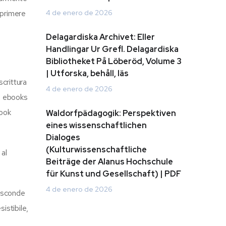
esprimere
4 de enero de 2026
Delagardiska Archivet: Eller
Handlingar Ur Grefl. Delagardiska
Bibliotheket På Löberöd, Volume 3
| Utforska, behåll, läs
scrittura
4 de enero de 2026
te ebooks
book
Waldorfpädagogik: Perspektiven
eines wissenschaftlichen
Dialoges
(Kulturwissenschaftliche
 al
Beiträge der Alanus Hochschule
für Kunst und Gesellschaft) | PDF
4 de enero de 2026
nasconde
istibile,