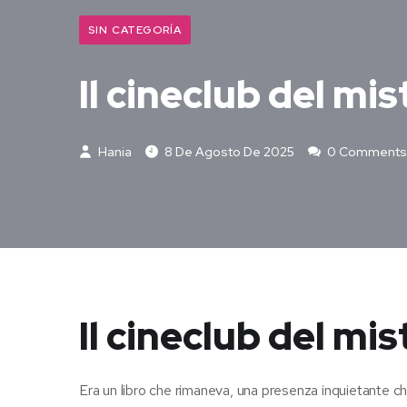
SIN CATEGORÍA
Il cineclub del mis
Hania
8 De Agosto De 2025
0 Comments
Il cineclub del mis
Era un libro che rimaneva, una presenza inquietante ch