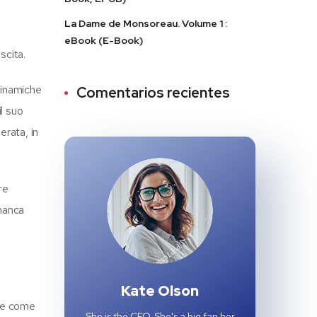
La Dame de Monsoreau. Volume 1 :
eBook (E-Book)
scita.
dinamiche
Comentarios recientes
il suo
erata, in
re
 manca
Kate Olson
ere come
She is the CEO. She's a big fan her