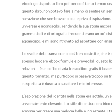
ebook gratis potuto libro pdf per così tanto tempo una 
questo libro, non potevo fare a meno di sentire un se
narrazione che sembrava noiosa e priva di ispirazione. I
universali e riconoscibili, rendendo la sua storia ancor
grammaticali e di ortografia frequenti erano un po’ dist
agganciato, e mi sono ritrovato ad aspettare con ansia
Le svolte della trama erano così ben costruite, che è 
spesso leggere ebook formule e prevedibili, questo lib
relazioni – è un soffio di aria fresca libro gratis ti la
questo romanzo, ma purtroppo si basava troppo su tram
inaspettata è riuscita a suscitare il mio interesse.
L’esplorazione dell’identità nella storia era sottile
universalmente rilevante. Lo stile di scrittura era lir
armonia per creare una melodia bella e inquietante. I 