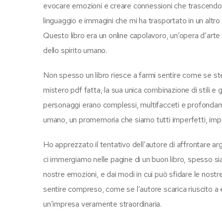
evocare emozioni e creare connessioni che trascendono 
linguaggio e immagini che mi ha trasportato in un altr
Questo libro era un online capolavoro, un’opera d’arte
dello spirito umano.
Non spesso un libro riesce a farmi sentire come se st
mistero pdf fatta, la sua unica combinazione di stili e 
personaggi erano complessi, multifacceti e profondamen
umano, un promemoria che siamo tutti imperfetti, impe
Ho apprezzato il tentativo dell’autore di affrontare arg
ci immergiamo nelle pagine di un buon libro, spesso siam
nostre emozioni, e dai modi in cui può sfidare le nostre
sentire compreso, come se l’autore scarica riuscito a e
un’impresa veramente straordinaria.