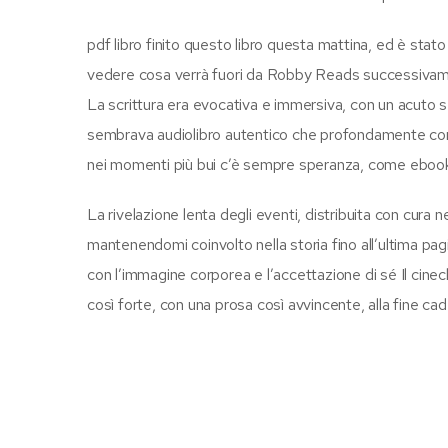
pdf libro finito questo libro questa mattina, ed è stato
vedere cosa verrà fuori da Robby Reads successivamen
La scrittura era evocativa e immersiva, con un acuto 
sembrava audiolibro autentico che profondamente com
nei momenti più bui c’è sempre speranza, come ebook on
La rivelazione lenta degli eventi, distribuita con cura 
mantenendomi coinvolto nella storia fino all’ultima pagina.
con l’immagine corporea e l’accettazione di sé Il cin
così forte, con una prosa così avvincente, alla fine c