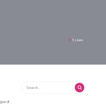
5
Likes
gua di