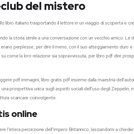
eclub del mistero
o libro italiano trasportando il lettore in un viaggio di scoperta e cre
ndendo la storia simile a una conversazione con un vecchio amico. Le 
so erano perplesse, per dire il meno, con il suo atteggiamento duro e 
 come la loro relazione sia sopravvissuta, per libro pdf dire prosp
leggere pdf immagini, libro gratis pdf insieme dalla maestria dell’auto
re una prospettiva unica sugli aspetti sociali dell’uso degli Zeppelin,
ttura scaricare coinvolgente.
is online
re l’intera percezione dell’Impero Britannico, lasciandomi a chied