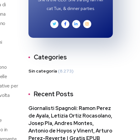
 di
cat Tux, & dinner parties.
una
ono
mi
Categories
sono
Sin categoría
(8.273)
elle
tative per
Recent Posts
volta
Giornalisti Spagnoli: Ramon Perez
de Ayala, Letizia Ortiz Rocasolano,
e
Josep Pla, Andres Montes,
o in
Antonio de Hoyos y Vinent, Arturo
Perez-Reverte | Gratis EPUB
olarmente