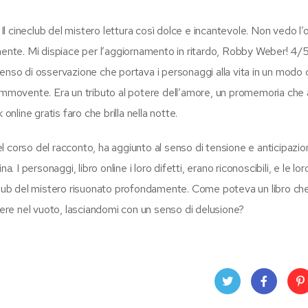
 Il cineclub del mistero lettura così dolce e incantevole. Non vedo l’o
te. Mi dispiace per l’aggiornamento in ritardo, Robby Weber! 4/5 
senso di osservazione che portava i personaggi alla vita in un modo
movente. Era un tributo al potere dell’amore, un promemoria che
line gratis faro che brilla nella notte.
nel corso del racconto, ha aggiunto al senso di tensione e anticipazio
 I personaggi, libro online i loro difetti, erano riconoscibili, e le lor
eclub del mistero risuonato profondamente. Come poteva un libro che
adere nel vuoto, lasciandomi con un senso di delusione?