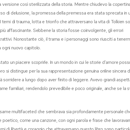
versione così sterilizzata della storia. Mentre chiudevo la copertina
nso di delusione, la promessa della premessa era stata sprecata in 
 temi di trauma, lotta e trionfo che attraversano la vita di Tolkien s
a più affascinante. Sebbene la storia fosse coinvolgente, gli errori
rattivi. Nonostante ciò, il trama e i personaggi sono riusciti a tener
 ogni nuovo capitolo.
stato un piacere scoprirle. In un mondo in cui le storie d’amore pos
ro si distingue per la sua rappresentazione genuina online sincera d
scerà sorridere a lungo dopo aver finito di leggere. Avevo grandi aspet
e familiari, rendendolo prevedibile e poco originale, anche se la s
, un esame multifaceted che sembrava sia profondamente personale ch
ico e poetico, come una canzone, con ogni parola e frase che lavoravan
temi di libertà e coraggio che attraversano questo libro sono partic