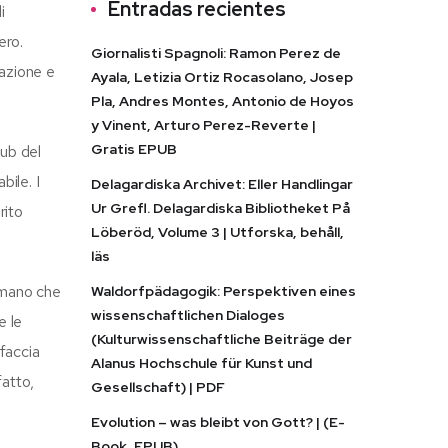
Entradas recientes
i
ero.
Giornalisti Spagnoli: Ramon Perez de
nazione e
Ayala, Letizia Ortiz Rocasolano, Josep
Pla, Andres Montes, Antonio de Hoyos
y Vinent, Arturo Perez-Reverte |
Gratis EPUB
lub del
bile. I
Delagardiska Archivet: Eller Handlingar
Ur Grefl. Delagardiska Bibliotheket På
rito
Löberöd, Volume 3 | Utforska, behåll,
läs
n mano che
Waldorfpädagogik: Perspektiven eines
wissenschaftlichen Dialoges
e le
(Kulturwissenschaftliche Beiträge der
 faccia
Alanus Hochschule für Kunst und
fatto,
Gesellschaft) | PDF
Evolution – was bleibt von Gott? | (E-
Book, EPUB)