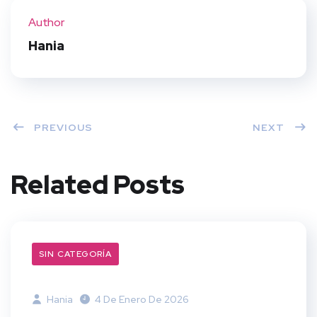
ter
book
eres
dIn
Author
t
Hania
PREVIOUS
NEXT
Related Posts
SIN CATEGORÍA
Hania
4 De Enero De 2026