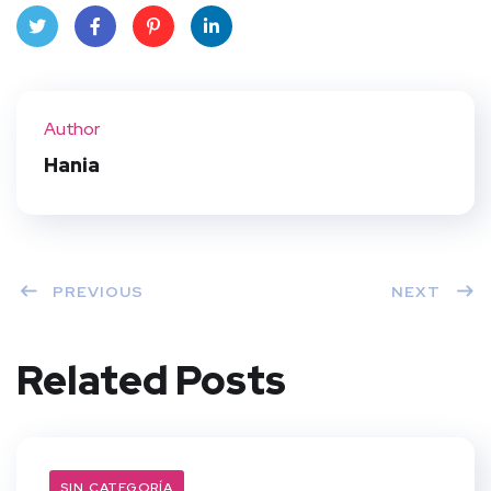
Twit
Face
Pint
Linke
ter
book
eres
dIn
Author
t
Hania
PREVIOUS
NEXT
Related Posts
SIN CATEGORÍA