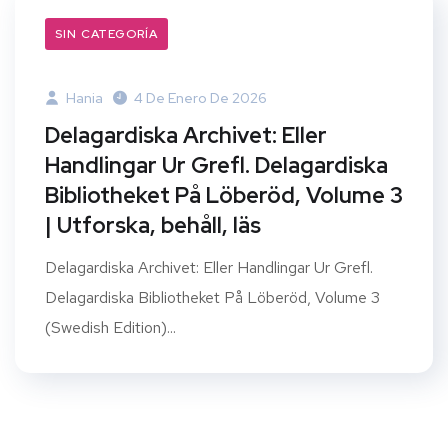
SIN CATEGORÍA
Hania
4 De Enero De 2026
Delagardiska Archivet: Eller
Handlingar Ur Grefl. Delagardiska
Bibliotheket På Löberöd, Volume 3
| Utforska, behåll, läs
Delagardiska Archivet: Eller Handlingar Ur Grefl.
Delagardiska Bibliotheket På Löberöd, Volume 3
(Swedish Edition)...