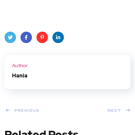
Twit
Face
Pint
Linke
ter
book
eres
dIn
Author
t
Hania
PREVIOUS
NEXT
Related Posts