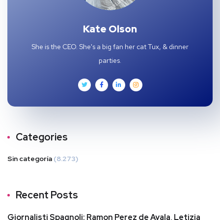
Kate Olson
She is the CEO. She's a big fan her cat Tux, & dinner
parties.
Categories
Sin categoría
(8.273)
Recent Posts
Giornalisti Spagnoli: Ramon Perez de Ayala, Letizia