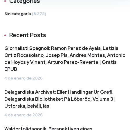
Categories
Sin categoría
(8.273)
Recent Posts
Giornalisti Spagnoli: Ramon Perez de Ayala, Letizia
Ortiz Rocasolano, Josep Pla, Andres Montes, Antonio
de Hoyos y Vinent, Arturo Perez-Reverte | Gratis
EPUB
4 de enero de 2026
Delagardiska Archivet: Eller Handlingar Ur Grefl.
Delagardiska Bibliotheket På Löberöd, Volume 3 |
Utforska, behåll, läs
4 de enero de 2026
Waldorfpädagogik: Perspektiven eines