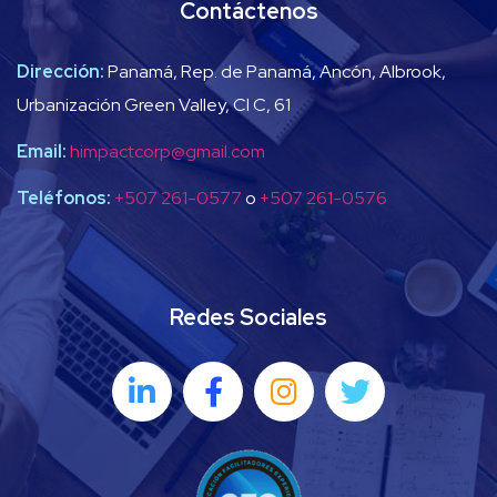
Contáctenos
Dirección:
Panamá, Rep. de Panamá, Ancón, Albrook,
Urbanización Green Valley, Cl C, 61
Email:
himpactcorp@gmail.com
Teléfonos:
+507 261-0577
o
+507 261-0576
Redes Sociales