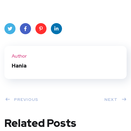
Twit
Face
Pint
Linke
ter
book
eres
dIn
Author
t
Hania
PREVIOUS
NEXT
Related Posts