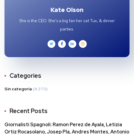
Kate Olson
She is the CEO. She's a big fan her cat Tux, & dinner
parties.
Categories
Sin categoría
(8.273)
Recent Posts
Giornalisti Spagnoli: Ramon Perez de Ayala, Letizia
Ortiz Rocasolano, Josep Pla, Andres Montes, Antonio