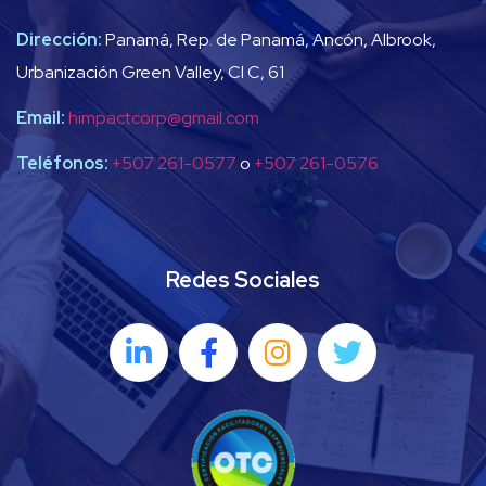
Dirección:
Panamá, Rep. de Panamá, Ancón, Albrook,
Urbanización Green Valley, Cl C, 61
Email:
himpactcorp@gmail.com
Teléfonos:
+507 261-0577
o
+507 261-0576
Redes Sociales