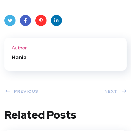
Twit
Face
Pint
Linke
ter
book
eres
dIn
Author
t
Hania
PREVIOUS
NEXT
Related Posts