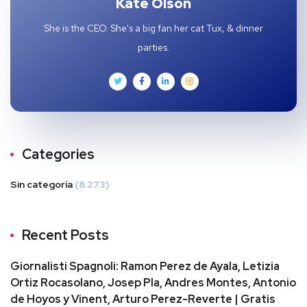
Kate Olson
She is the CEO. She's a big fan her cat Tux, & dinner
parties.
Categories
Sin categoría
(8.273)
Recent Posts
Giornalisti Spagnoli: Ramon Perez de Ayala, Letizia
Ortiz Rocasolano, Josep Pla, Andres Montes, Antonio
de Hoyos y Vinent, Arturo Perez-Reverte | Gratis