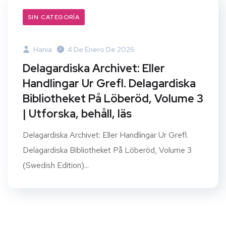
SIN CATEGORÍA
Hania
4 De Enero De 2026
Delagardiska Archivet: Eller
Handlingar Ur Grefl. Delagardiska
Bibliotheket På Löberöd, Volume 3
| Utforska, behåll, läs
Delagardiska Archivet: Eller Handlingar Ur Grefl.
Delagardiska Bibliotheket På Löberöd, Volume 3
(Swedish Edition)...