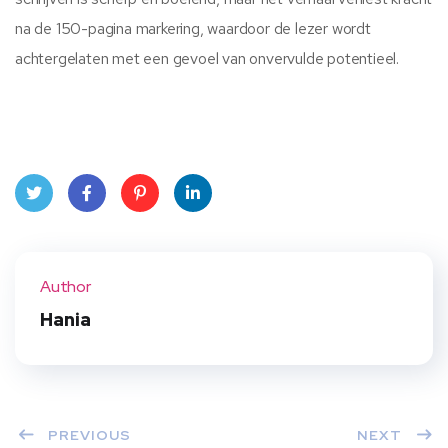
na de 150-pagina markering, waardoor de lezer wordt
achtergelaten met een gevoel van onvervulde potentieel.
Twit
Face
Pint
Linke
ter
book
eres
dIn
Author
t
Hania
PREVIOUS
NEXT