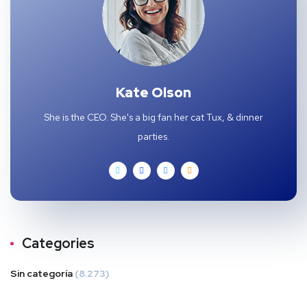
Kate Olson
She is the CEO. She's a big fan her cat Tux, & dinner
parties.
Categories
Sin categoría
(8.273)