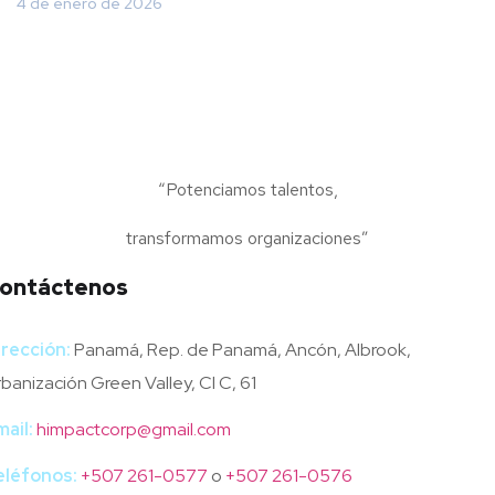
4 de enero de 2026
Human Impact Corporation
“Potenciamos talentos,
transformamos organizaciones”
ontáctenos
irección:
Panamá, Rep. de Panamá, Ancón, Albrook,
banización Green Valley, Cl C, 61
mail:
himpactcorp@gmail.com
eléfonos:
+507 261-0577
o
+507 261-0576