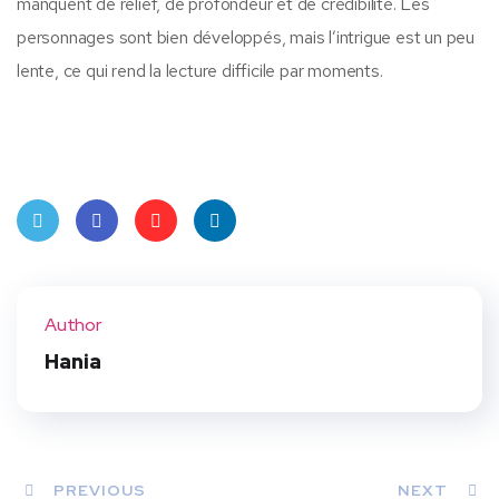
manquent de relief, de profondeur et de crédibilité. Les
personnages sont bien développés, mais l’intrigue est un peu
lente, ce qui rend la lecture difficile par moments.
Twit
Face
Pint
Linke
ter
book
eres
dIn
Author
t
Hania
PREVIOUS
NEXT