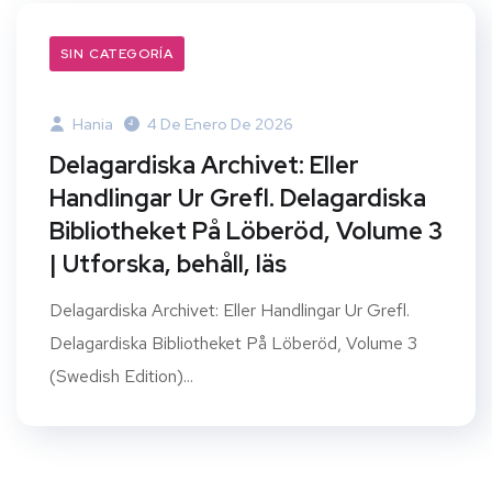
SIN CATEGORÍA
Hania
4 De Enero De 2026
Delagardiska Archivet: Eller
Handlingar Ur Grefl. Delagardiska
Bibliotheket På Löberöd, Volume 3
| Utforska, behåll, läs
Delagardiska Archivet: Eller Handlingar Ur Grefl.
Delagardiska Bibliotheket På Löberöd, Volume 3
(Swedish Edition)...