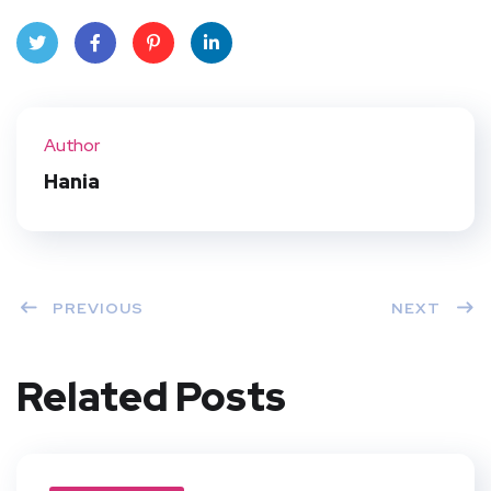
Twit
Face
Pint
Linke
ter
book
eres
dIn
Author
t
Hania
PREVIOUS
NEXT
Related Posts