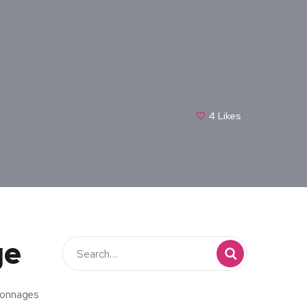
4
Likes
ge
rsonnages