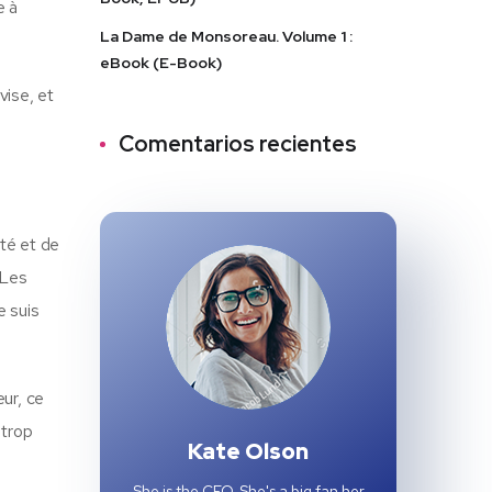
e à
La Dame de Monsoreau. Volume 1 :
eBook (E-Book)
vise, et
Comentarios recientes
ité et de
 Les
e suis
ur, ce
 trop
Kate Olson
She is the CEO. She's a big fan her