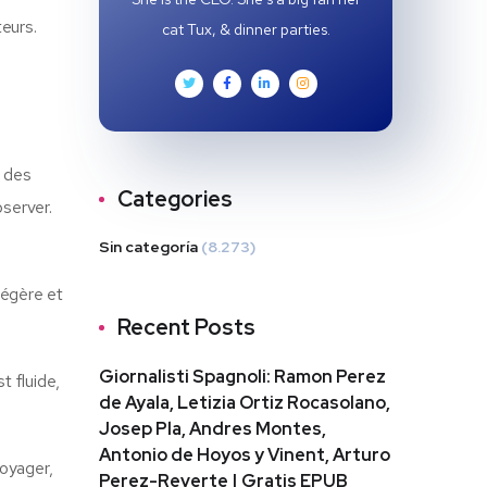
teurs.
cat Tux, & dinner parties.
c des
Categories
bserver.
Sin categoría
(8.273)
légère et
Recent Posts
Giornalisti Spagnoli: Ramon Perez
t fluide,
de Ayala, Letizia Ortiz Rocasolano,
Josep Pla, Andres Montes,
Antonio de Hoyos y Vinent, Arturo
voyager,
Perez-Reverte | Gratis EPUB