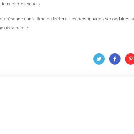
ations et mes soucis.
qui résonne dans l’âme du lecteur. Les personnages secondaires s
amais la parole.
Twit
Face
Pin
ter
book
ere
t