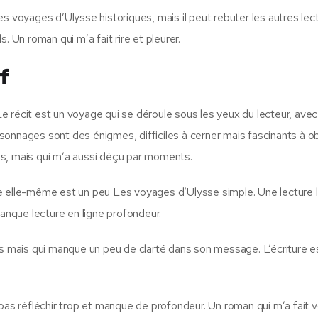
s voyages d’Ulysse historiques, mais il peut rebuter les autres lec
. Un roman qui m’a fait rire et pleurer.
f
 Le récit est un voyage qui se déroule sous les yeux du lecteur, ave
onnages sont des énigmes, difficiles à cerner mais fascinants à o
zons, mais qui m’a aussi déçu par moments.
oire elle-même est un peu Les voyages d’Ulysse simple. Une lecture 
manque lecture en ligne profondeur.
ts mais qui manque un peu de clarté dans son message. L’écriture es
 pas réfléchir trop et manque de profondeur. Un roman qui m’a fait 