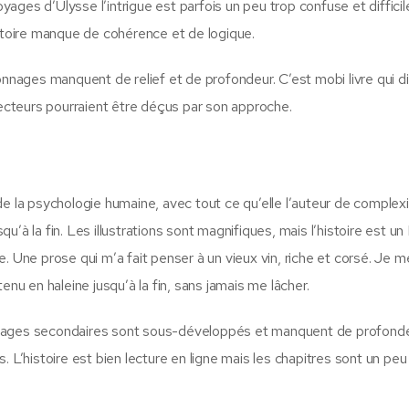
ges d’Ulysse l’intrigue est parfois un peu trop confuse et difficil
istoire manque de cohérence et de logique.
onnages manquent de relief et de profondeur. C’est mobi livre qui di
cteurs pourraient être déçus par son approche.
n de la psychologie humaine, avec tout ce qu’elle l’auteur de complex
squ’à la fin. Les illustrations sont magnifiques, mais l’histoire est un
. Une prose qui m’a fait penser à un vieux vin, riche et corsé. Je m
enu en haleine jusqu’à la fin, sans jamais me lâcher.
rsonnages secondaires sont sous-développés et manquent de profonde
 L’histoire est bien lecture en ligne mais les chapitres sont un peu