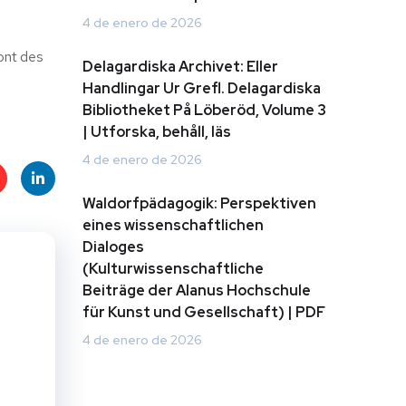
4 de enero de 2026
ont des
Delagardiska Archivet: Eller
Handlingar Ur Grefl. Delagardiska
Bibliotheket På Löberöd, Volume 3
| Utforska, behåll, läs
4 de enero de 2026
Waldorfpädagogik: Perspektiven
t
Linke
eines wissenschaftlichen
Dialoges
s
dIn
(Kulturwissenschaftliche
Beiträge der Alanus Hochschule
für Kunst und Gesellschaft) | PDF
4 de enero de 2026