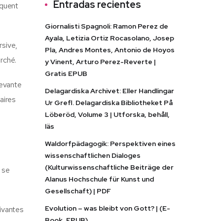
Entradas recientes
nquent
Giornalisti Spagnoli: Ramon Perez de
Ayala, Letizia Ortiz Rocasolano, Josep
rsive,
Pla, Andres Montes, Antonio de Hoyos
erché.
y Vinent, Arturo Perez-Reverte |
Gratis EPUB
cevante
Delagardiska Archivet: Eller Handlingar
aires
Ur Grefl. Delagardiska Bibliotheket På
Löberöd, Volume 3 | Utforska, behåll,
läs
Waldorfpädagogik: Perspektiven eines
wissenschaftlichen Dialoges
(Kulturwissenschaftliche Beiträge der
 se
Alanus Hochschule für Kunst und
Gesellschaft) | PDF
Evolution – was bleibt von Gott? | (E-
vivantes
Book, EPUB)