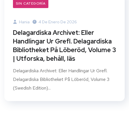
SIN CATEGORÍA
Hania
4 De Enero De 2026
Delagardiska Archivet: Eller
Handlingar Ur Grefl. Delagardiska
Bibliotheket På Löberöd, Volume 3
| Utforska, behåll, läs
Delagardiska Archivet: Eller Handlingar Ur Grefl.
Delagardiska Bibliotheket På Löberöd, Volume 3
(Swedish Edition)...