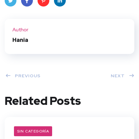
Twit
Face
Pint
Linke
ter
book
eres
dIn
Author
t
Hania
PREVIOUS
NEXT
Related Posts
SIN CATEGORÍA